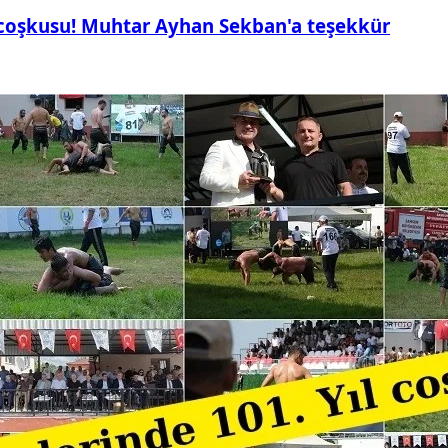
 coşkusu! Muhtar Ayhan Sekban'a teşekkür