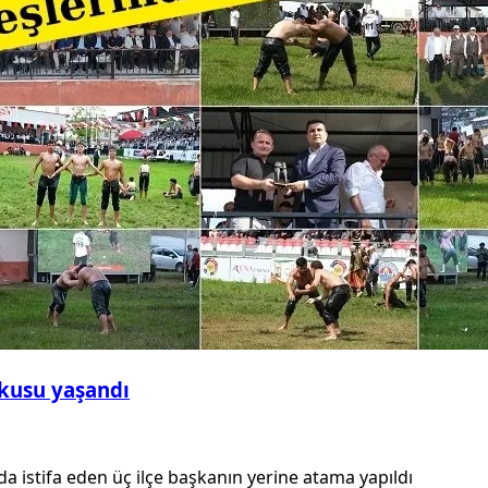
şkusu yaşandı
a istifa eden üç ilçe başkanın yerine atama yapıldı