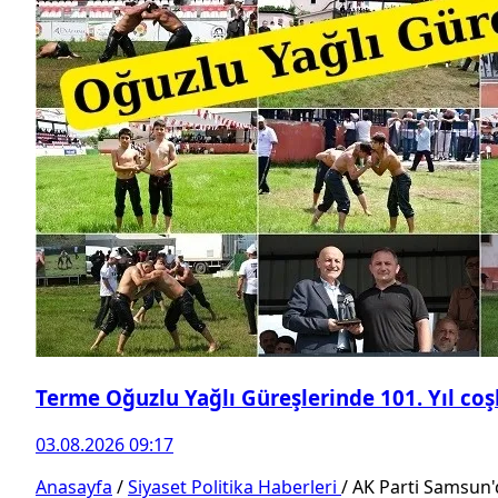
Terme Oğuzlu Yağlı Güreşlerinde 101. Yıl co
03.08.2026 09:17
Anasayfa
/
Siyaset Politika Haberleri
/
AK Parti Samsun'd