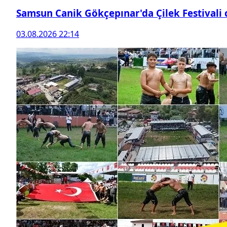
Samsun Canik Gökçepınar'da Çilek Festivali
03.08.2026 22:14