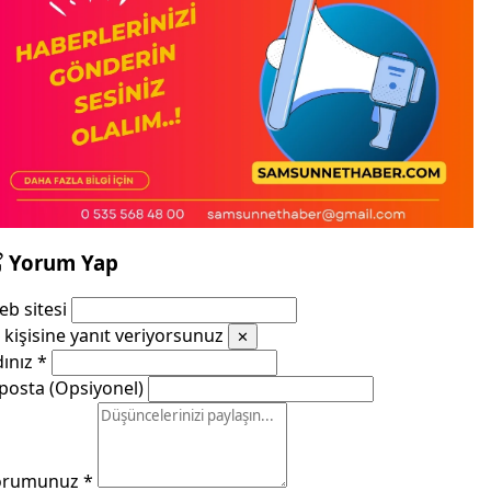
Yorum Yap
b sitesi
kişisine yanıt veriyorsunuz
✕
dınız
*
posta (Opsiyonel)
orumunuz
*