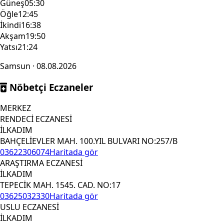
Güneş
05:30
Öğle
12:45
İkindi
16:38
Akşam
19:50
Yatsı
21:24
Samsun · 08.08.2026
Nöbetçi Eczaneler
MERKEZ
RENDECİ ECZANESİ
İLKADIM
BAHÇELİEVLER MAH. 100.YIL BULVARI NO:257/B
03622306074
Haritada gör
ARAŞTIRMA ECZANESİ
İLKADIM
TEPECİK MAH. 1545. CAD. NO:17
03625032330
Haritada gör
USLU ECZANESİ
İLKADIM