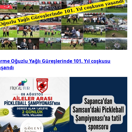
erme Oğuzlu Yağlı Güreşlerinde 101. Yıl coşkusu
aşandı