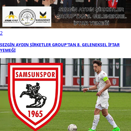
2
SEZGİN AYDIN ŞİRKETLER GROUP'TAN 8. GELENEKSEL İFTAR
YEMEĞİ