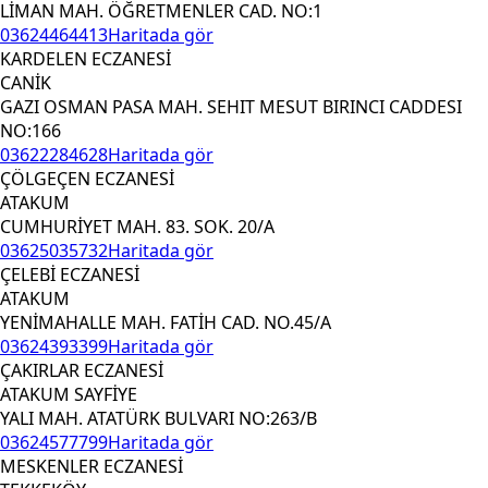
LİMAN MAH. ÖĞRETMENLER CAD. NO:1
03624464413
Haritada gör
KARDELEN ECZANESİ
CANİK
GAZI OSMAN PASA MAH. SEHIT MESUT BIRINCI CADDESI
NO:166
03622284628
Haritada gör
ÇÖLGEÇEN ECZANESİ
ATAKUM
CUMHURİYET MAH. 83. SOK. 20/A
03625035732
Haritada gör
ÇELEBİ ECZANESİ
ATAKUM
YENİMAHALLE MAH. FATİH CAD. NO.45/A
03624393399
Haritada gör
ÇAKIRLAR ECZANESİ
ATAKUM SAYFİYE
YALI MAH. ATATÜRK BULVARI NO:263/B
03624577799
Haritada gör
MESKENLER ECZANESİ