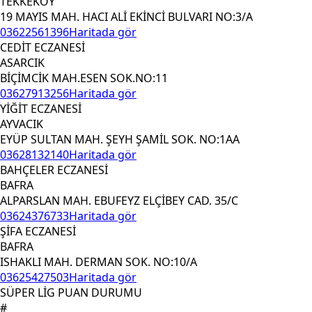
TEKKEKÖY
19 MAYIS MAH. HACI ALİ EKİNCİ BULVARI NO:3/A
03622561396
Haritada gör
CEDİT ECZANESİ
ASARCIK
BİÇİMCİK MAH.ESEN SOK.NO:11
03627913256
Haritada gör
YİĞİT ECZANESİ
AYVACIK
EYÜP SULTAN MAH. ŞEYH ŞAMİL SOK. NO:1AA
03628132140
Haritada gör
BAHÇELER ECZANESİ
BAFRA
ALPARSLAN MAH. EBUFEYZ ELÇİBEY CAD. 35/C
03624376733
Haritada gör
ŞİFA ECZANESİ
BAFRA
ISHAKLI MAH. DERMAN SOK. NO:10/A
03625427503
Haritada gör
SÜPER LİG PUAN DURUMU
#