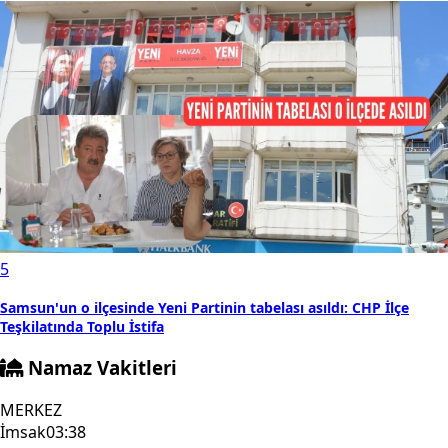
5
Samsun'un o ilçesinde Yeni Partinin tabelası asıldı: CHP İlçe
Teşkilatında Toplu İstifa
Namaz Vakitleri
MERKEZ
İmsak
03:38