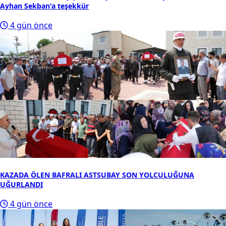
Ayhan Sekban'a teşekkür
4 gün önce
KAZADA ÖLEN BAFRALI ASTSUBAY SON YOLCULUĞUNA
UĞURLANDI
4 gün önce