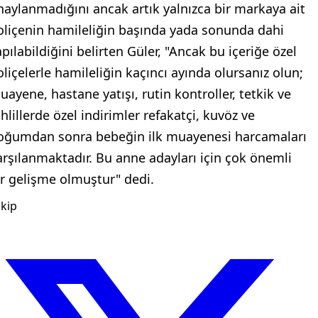
naylanmadığını ancak artık yalnızca bir markaya ait
oliçenin hamileliğin başında yada sonunda dahi
apılabildiğini belirten Güler, "Ancak bu içeriğe özel
oliçelerle hamileliğin kaçıncı ayında olursanız olun;
uayene, hastane yatışı, rutin kontroller, tetkik ve
hlillerde özel indirimler refakatçi, kuvöz ve
oğumdan sonra bebeğin ilk muayenesi harcamaları
arşılanmaktadır. Bu anne adayları için çok önemli
ir gelişme olmuştur" dedi.
kip