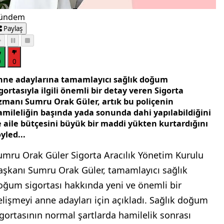
ündem
Paylaş
0
0
nne adaylarına tamamlayıcı sağlık doğum
gortasıyla ilgili önemli bir detay veren Sigorta
zmanı Sumru Orak Güler, artık bu poliçenin
amileliğin başında yada sonunda dahi yapılabildiğini
e aile bütçesini büyük bir maddi yükten kurtardığını
yled...
umru Orak Güler Sigorta Aracılık Yönetim Kurulu
aşkanı Sumru Orak Güler, tamamlayıcı sağlık
oğum sigortası hakkında yeni ve önemli bir
elişmeyi anne adayları için açıkladı. Sağlık doğum
igortasının normal şartlarda hamilelik sonrası