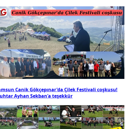
amsun Canik Gökçepınar'da Çilek Festivali coşkusu!
uhtar Ayhan Sekban'a teşekkür