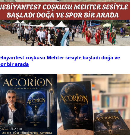
ebiyanfest coşkusu Mehter sesiyle başladı doğa ve
or bir arada