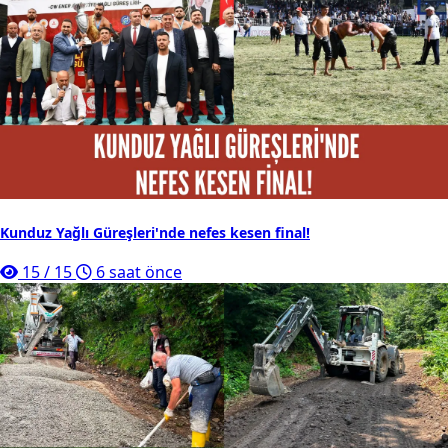
Kunduz Yağlı Güreşleri'nde nefes kesen final!
15
/
15
6 saat önce