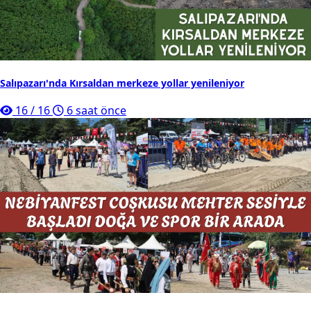
Salıpazarı'nda Kırsaldan merkeze yollar yenileniyor
16
/
16
6 saat önce