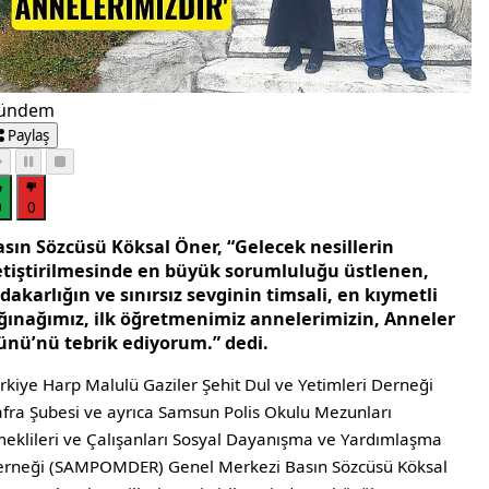
ündem
Paylaş
0
0
asın Sözcüsü Köksal Öner, “Gelecek nesillerin
etiştirilmesinde en büyük sorumluluğu üstlenen,
dakarlığın ve sınırsız sevginin timsali, en kıymetli
ığınağımız, ilk öğretmenimiz annelerimizin, Anneler
ünü’nü tebrik ediyorum.” dedi.
rkiye Harp Malulü Gaziler Şehit Dul ve Yetimleri Derneği
fra Şubesi ve ayrıca Samsun Polis Okulu Mezunları
eklileri ve Çalışanları Sosyal Dayanışma ve Yardımlaşma
rneği (SAMPOMDER) Genel Merkezi Basın Sözcüsü Köksal