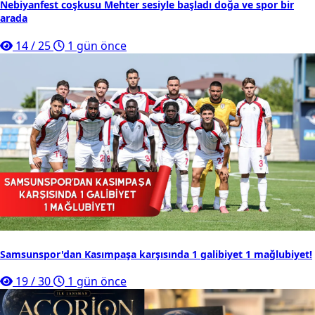
Nebiyanfest coşkusu Mehter sesiyle başladı doğa ve spor bir
arada
14
/
25
1 gün önce
Samsunspor'dan Kasımpaşa karşısında 1 galibiyet 1 mağlubiyet!
19
/
30
1 gün önce