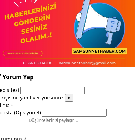
Yorum Yap
b sitesi
kişisine yanıt veriyorsunuz
✕
dınız
*
posta (Opsiyonel)
orumunuz
*