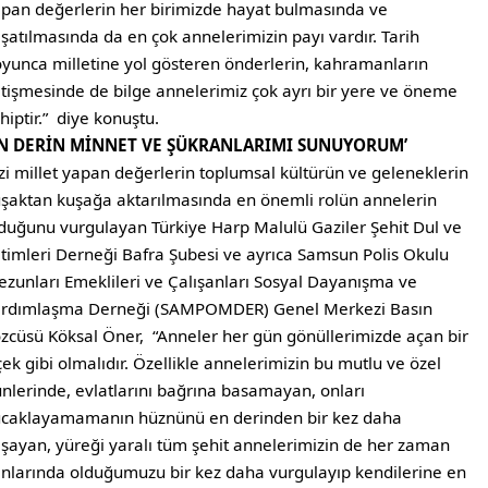
pan değerlerin her birimizde hayat bulmasında ve
şatılmasında da en çok annelerimizin payı vardır. Tarih
yunca milletine yol gösteren önderlerin, kahramanların
tişmesinde de bilge annelerimiz çok ayrı bir yere ve öneme
hiptir.” diye konuştu.
EN DERİN MİNNET VE ŞÜKRANLARIMI SUNUYORUM’
zi millet yapan değerlerin toplumsal kültürün ve geleneklerin
şaktan kuşağa aktarılmasında en önemli rolün annelerin
duğunu vurgulayan Türkiye Harp Malulü Gaziler Şehit Dul ve
timleri Derneği Bafra Şubesi ve ayrıca Samsun Polis Okulu
zunları Emeklileri ve Çalışanları Sosyal Dayanışma ve
ardımlaşma Derneği (SAMPOMDER) Genel Merkezi Basın
zcüsü Köksal Öner, “Anneler her gün gönüllerimizde açan bir
çek gibi olmalıdır. Özellikle annelerimizin bu mutlu ve özel
nlerinde, evlatlarını bağrına basamayan, onları
caklayamamanın hüznünü en derinden bir kez daha
şayan, yüreği yaralı tüm şehit annelerimizin de her zaman
nlarında olduğumuzu bir kez daha vurgulayıp kendilerine en