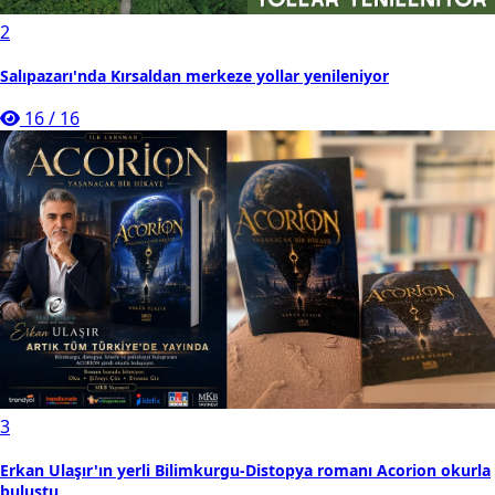
2
Salıpazarı'nda Kırsaldan merkeze yollar yenileniyor
16
/
16
3
Erkan Ulaşır'ın yerli Bilimkurgu-Distopya romanı Acorion okurla
buluştu