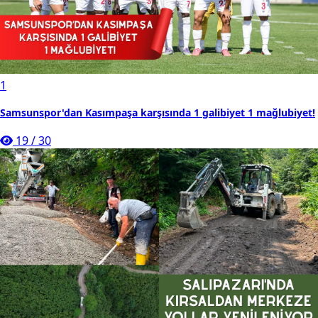
1
Samsunspor'dan Kasımpaşa karşısında 1 galibiyet 1 mağlubiyet!
19
/
30