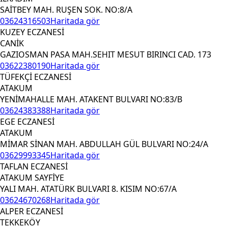
SAİTBEY MAH. RUŞEN SOK. NO:8/A
03624316503
Haritada gör
KUZEY ECZANESİ
CANİK
GAZIOSMAN PASA MAH.SEHIT MESUT BIRINCI CAD. 173
03622380190
Haritada gör
TÜFEKÇİ ECZANESİ
ATAKUM
YENİMAHALLE MAH. ATAKENT BULVARI NO:83/B
03624383388
Haritada gör
EGE ECZANESİ
ATAKUM
MİMAR SİNAN MAH. ABDULLAH GÜL BULVARI NO:24/A
03629993345
Haritada gör
TAFLAN ECZANESİ
ATAKUM SAYFİYE
YALI MAH. ATATÜRK BULVARI 8. KISIM NO:67/A
03624670268
Haritada gör
ALPER ECZANESİ
TEKKEKÖY