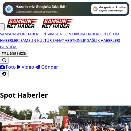
SAMSUNSPOR HABERLERI
SAMSUN SON DAKIKA HABERLERI
EĞITIM
HABERLERI
SAMSUN KÜLTÜR SANAT VE ETKINLIK
SAĞLIK HABERLERI
GÜNDEM
Daha Fazla
Foto
Video
Gönder
Spot Haberler