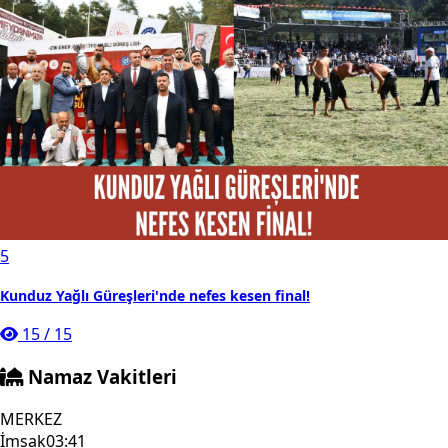
5
Kunduz Yağlı Güreşleri'nde nefes kesen final!
15
/
15
Namaz Vakitleri
MERKEZ
İmsak
03:41