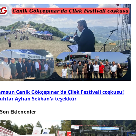
amsun Canik Gökçepınar'da Çilek Festivali coşkusu!
uhtar Ayhan Sekban'a teşekkür
Son Eklenenler