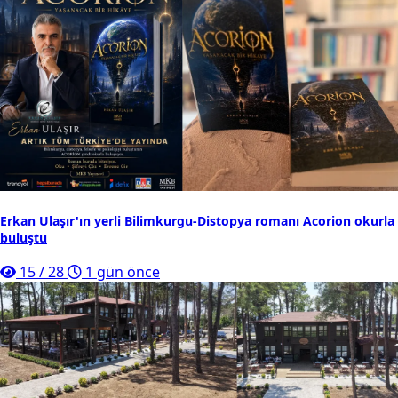
Erkan Ulaşır'ın yerli Bilimkurgu-Distopya romanı Acorion okurla
buluştu
15
/
28
1 gün önce