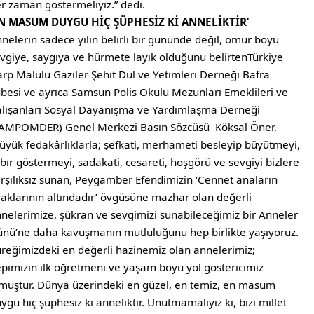
r zaman göstermeliyiz.” dedi.
EN MASUM DUYGU HİÇ ŞÜPHESİZ Kİ ANNELİKTİR’
nelerin sadece yılın belirli bir gününde değil, ömür boyu
vgiye, saygıya ve hürmete layık olduğunu belirtenTürkiye
rp Malulü Gaziler Şehit Dul ve Yetimleri Derneği Bafra
besi ve ayrıca Samsun Polis Okulu Mezunları Emeklileri ve
lışanları Sosyal Dayanışma ve Yardımlaşma Derneği
AMPOMDER) Genel Merkezi Basın Sözcüsü Köksal Öner,
üyük fedakârlıklarla; şefkati, merhameti besleyip büyütmeyi,
bır göstermeyi, sadakati, cesareti, hoşgörü ve sevgiyi bizlere
rşılıksız sunan, Peygamber Efendimizin ‘Cennet anaların
aklarının altındadır’ övgüsüne mazhar olan değerli
nelerimize, şükran ve sevgimizi sunabileceğimiz bir Anneler
nü’ne daha kavuşmanın mutluluğunu hep birlikte yaşıyoruz.
reğimizdeki en değerli hazinemiz olan annelerimiz;
pimizin ilk öğretmeni ve yaşam boyu yol göstericimiz
muştur. Dünya üzerindeki en güzel, en temiz, en masum
ygu hiç şüphesiz ki anneliktir. Unutmamalıyız ki, bizi millet