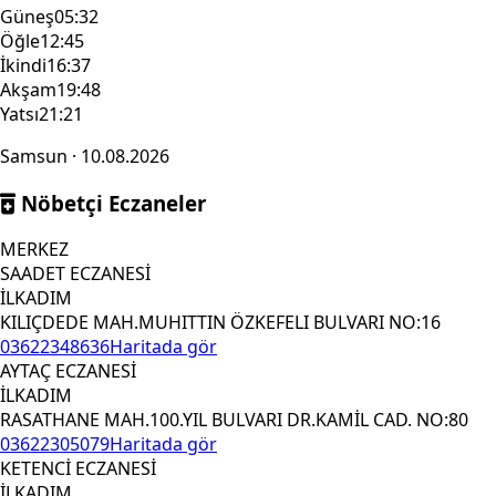
Güneş
05:32
Öğle
12:45
İkindi
16:37
Akşam
19:48
Yatsı
21:21
Samsun · 10.08.2026
Nöbetçi Eczaneler
MERKEZ
SAADET ECZANESİ
İLKADIM
KILIÇDEDE MAH.MUHITTIN ÖZKEFELI BULVARI NO:16
03622348636
Haritada gör
AYTAÇ ECZANESİ
İLKADIM
RASATHANE MAH.100.YIL BULVARI DR.KAMİL CAD. NO:80
03622305079
Haritada gör
KETENCİ ECZANESİ
İLKADIM