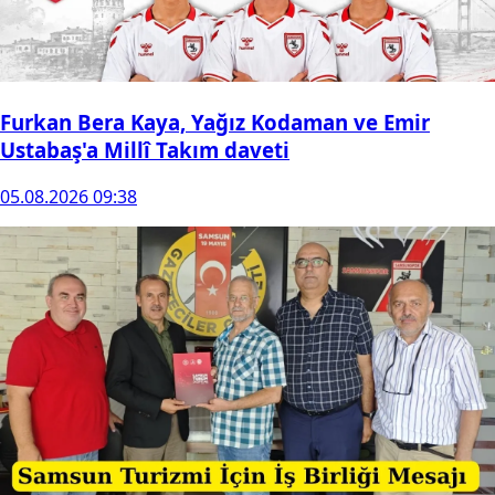
Furkan Bera Kaya, Yağız Kodaman ve Emir
Ustabaş'a Millî Takım daveti
05.08.2026 09:38