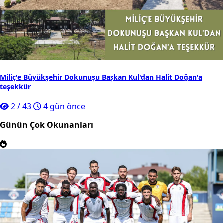
Miliç'e Büyükşehir Dokunuşu Başkan Kul'dan Halit Doğan'a
teşekkür
2
/
43
4 gün önce
Günün Çok Okunanları