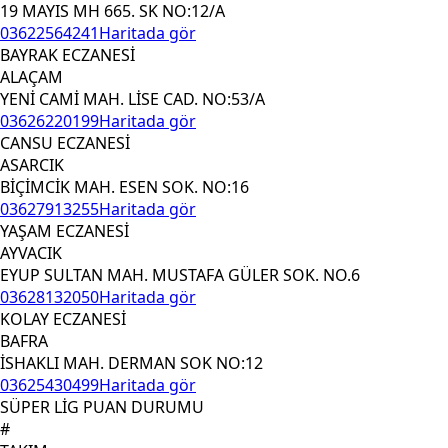
19 MAYIS MH 665. SK NO:12/A
03622564241
Haritada gör
BAYRAK ECZANESİ
ALAÇAM
YENİ CAMİ MAH. LİSE CAD. NO:53/A
03626220199
Haritada gör
CANSU ECZANESİ
ASARCIK
BİÇİMCİK MAH. ESEN SOK. NO:16
03627913255
Haritada gör
YAŞAM ECZANESİ
AYVACIK
EYUP SULTAN MAH. MUSTAFA GÜLER SOK. NO.6
03628132050
Haritada gör
KOLAY ECZANESİ
BAFRA
İSHAKLI MAH. DERMAN SOK NO:12
03625430499
Haritada gör
SÜPER LİG PUAN DURUMU
#