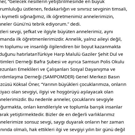
er, “Gelecek nesillerin yetiştirilmesinde en büyük
rumluluğu üstlenen, fedakarlığın ve sınırsız sevginin timsali,
 kıymetli sığınağımız, ilk öğretmenimiz annelerimizin,
neler Günü’nü tebrik ediyorum.” dedi.
zleri sevgi, şefkat ve ilgiyle büyüten annelerimiz, aynı
manda ilk öğretmenlerimizdir. Annelik, yalnız aileyi değil,
m toplumu ve insanlığı ilgilendiren bir boyut kazanmakta
duğunu hatırlatanTürkiye Harp Malulü Gaziler Şehit Dul ve
timleri Derneği Bafra Şubesi ve ayrıca Samsun Polis Okulu
zunları Emeklileri ve Çalışanları Sosyal Dayanışma ve
ardımlaşma Derneği (SAMPOMDER) Genel Merkezi Basın
zcüsü Köksal Öner, “Yarının büyükleri çocuklarımıza, onların
tiyacı olan sevgiyi, ilgiyi ve hoşgörüyü aşılayacak olan
nelerimizdir. Bu nedenle anneler, çocuklarını sevgiyle
ğurmakta, onları kendileriyle ve toplumla barışık insanlar
arak yetiştirmektedir. Bizler de en değerli varlıklarımız
nelerimize sonsuz sevgi, saygı duyarak onların her zaman
nında olmalı, hak ettikleri ilgi ve sevgiyi yılın bir günü değil