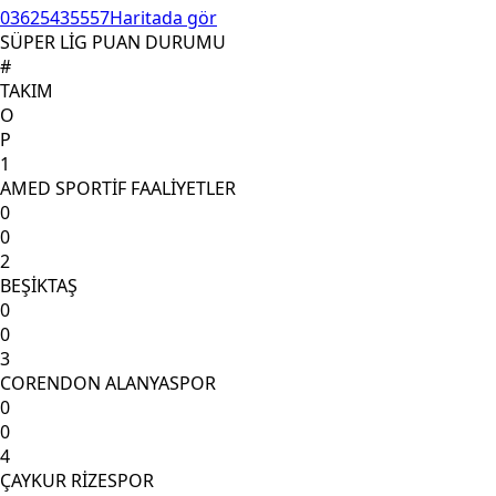
03625435557
Haritada gör
SÜPER LİG PUAN DURUMU
#
TAKIM
O
P
1
AMED SPORTİF FAALİYETLER
0
0
2
BEŞİKTAŞ
0
0
3
CORENDON ALANYASPOR
0
0
4
ÇAYKUR RİZESPOR