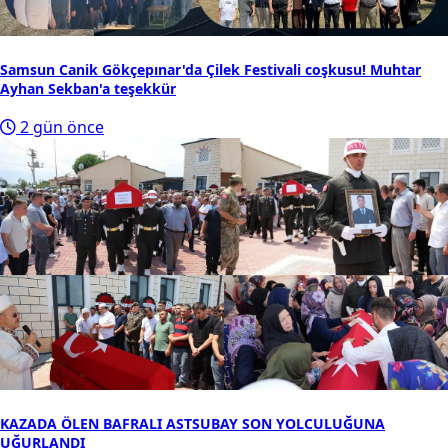
Samsun Canik Gökçepınar'da Çilek Festivali coşkusu! Muhtar
Ayhan Sekban'a teşekkür
2 gün önce
KAZADA ÖLEN BAFRALI ASTSUBAY SON YOLCULUĞUNA
UĞURLANDI