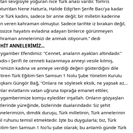
tan sevgisiyle yoğuran nice Türk anası vardır. Tomris
tun’dan Nene Hatun’a, Halide Edip’ten Şerife Bacı’ya kadar
ce Türk kadını, sadece bir anne değil; bir milletin kaderine
n veren kahraman olmuştur. Sadece tarihte iz bırakan değil,
ssizce hayatını evladına adayan binlerce görünmeyen
hraman annelerimizi de anmak istiyorum.” dedi
EHİT ANNELERİMİZ...
ygamber Efendimiz: “Cennet, anaların ayakları altındadır.”
dis-i Şerifi ile cenneti kazanmaya anneyi vesile kılmış,
nimizin kadına ve anneye verdiği değeri gösterdiğini dile
tiren Türk Eğitim-Sen Samsun 1 Nolu Şube Yönetim Kurulu
şkanı Güngör Bağ, “Onlara ne söylesek eksik, ne yapsak az…
lar evlatlarını vatan uğruna toprağa emanet ettiler,
ygamberimize komşu eylediler inşallah. Onların gözyaşları
zlerinde yüreğinde, bizlerinde dualarındadır. Siz şehit
nelerimizin, dimdik duruşu, Türk milletinin, Türk annelerinin
il ruhunu temsil etmektedir. İşte bu duygularla; biz, Türk
itim-Sen Samsun 1 No'lu şube olarak; bu anlamlı günde Türk