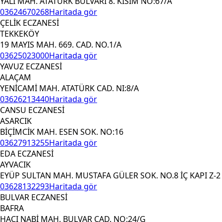
YALI MAH. ATATÜRK BULVARI 8. KISIM NO:67/A
03624670268
Haritada gör
ÇELİK ECZANESİ
TEKKEKÖY
19 MAYIS MAH. 669. CAD. NO.1/A
03625023000
Haritada gör
YAVUZ ECZANESİ
ALAÇAM
YENİCAMİ MAH. ATATÜRK CAD. NI:8/A
03626213440
Haritada gör
CANSU ECZANESİ
ASARCIK
BİÇİMCİK MAH. ESEN SOK. NO:16
03627913255
Haritada gör
EDA ECZANESİ
AYVACIK
EYÜP SULTAN MAH. MUSTAFA GÜLER SOK. NO.8 İÇ KAPI Z-2
03628132293
Haritada gör
BULVAR ECZANESİ
BAFRA
HACI NABİ MAH. BULVAR CAD. NO:24/G