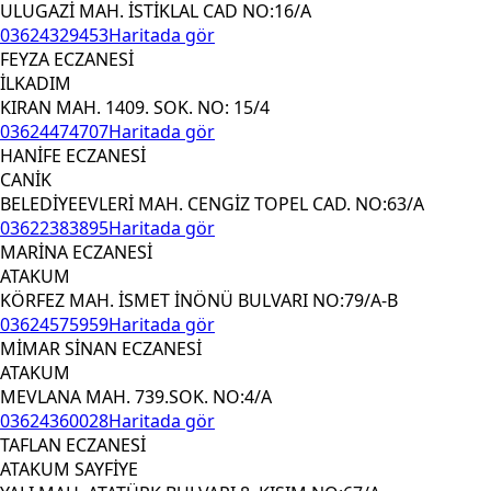
ULUGAZİ MAH. İSTİKLAL CAD NO:16/A
03624329453
Haritada gör
FEYZA ECZANESİ
İLKADIM
KIRAN MAH. 1409. SOK. NO: 15/4
03624474707
Haritada gör
HANİFE ECZANESİ
CANİK
BELEDİYEEVLERİ MAH. CENGİZ TOPEL CAD. NO:63/A
03622383895
Haritada gör
MARİNA ECZANESİ
ATAKUM
KÖRFEZ MAH. İSMET İNÖNÜ BULVARI NO:79/A-B
03624575959
Haritada gör
MİMAR SİNAN ECZANESİ
ATAKUM
MEVLANA MAH. 739.SOK. NO:4/A
03624360028
Haritada gör
TAFLAN ECZANESİ
ATAKUM SAYFİYE