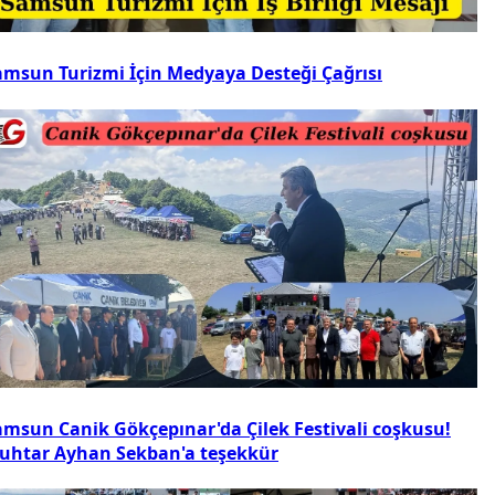
amsun Turizmi İçin Medyaya Desteği Çağrısı
amsun Canik Gökçepınar'da Çilek Festivali coşkusu!
uhtar Ayhan Sekban'a teşekkür