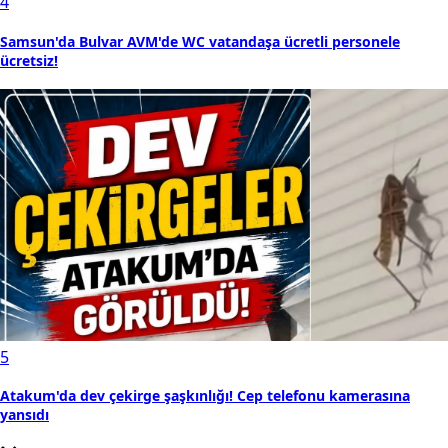
4
Samsun'da Bulvar AVM'de WC vatandaşa ücretli personele
ücretsiz!
5
Atakum'da dev çekirge şaşkınlığı! Cep telefonu kamerasına
yansıdı