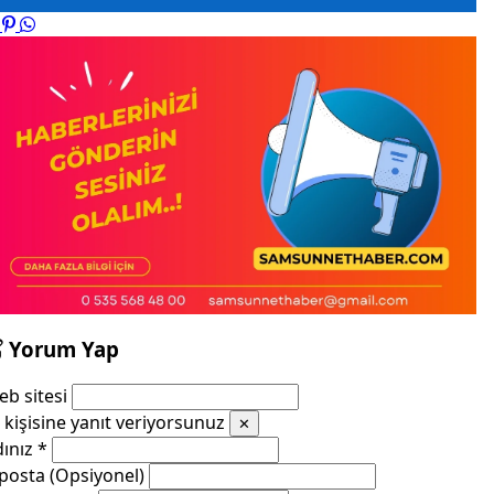
Yorum Yap
b sitesi
kişisine yanıt veriyorsunuz
✕
dınız
*
posta (Opsiyonel)