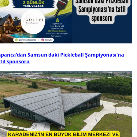
apanca'dan Samsun'daki Pickleball Şampiyonası'na
atil sponsoru