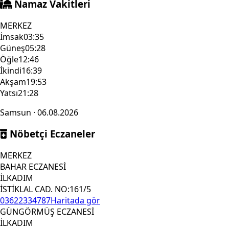
Namaz Vakitleri
MERKEZ
İmsak
03:35
Güneş
05:28
Öğle
12:46
İkindi
16:39
Akşam
19:53
Yatsı
21:28
Samsun · 06.08.2026
Nöbetçi Eczaneler
MERKEZ
BAHAR ECZANESİ
İLKADIM
İSTİKLAL CAD. NO:161/5
03622334787
Haritada gör
GÜNGÖRMÜŞ ECZANESİ
İLKADIM