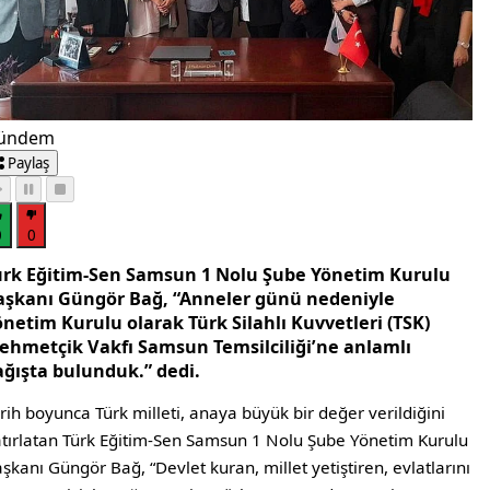
ündem
Paylaş
0
0
ürk Eğitim-Sen Samsun 1 Nolu Şube Yönetim Kurulu
aşkanı Güngör Bağ, “Anneler günü nedeniyle
önetim Kurulu olarak Türk Silahlı Kuvvetleri (TSK)
ehmetçik Vakfı Samsun Temsilciliği’ne anlamlı
ağışta bulunduk.” dedi.
rih boyunca Türk milleti, anaya büyük bir değer verildiğini
tırlatan Türk Eğitim-Sen Samsun 1 Nolu Şube Yönetim Kurulu
şkanı Güngör Bağ, “Devlet kuran, millet yetiştiren, evlatlarını