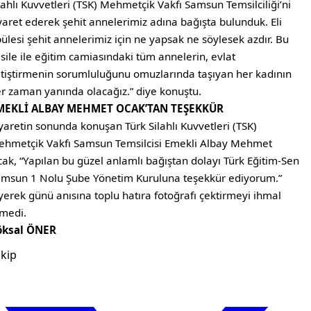
lahlı Kuvvetleri (TSK) Mehmetçik Vakfı Samsun Temsilciliği’ni
yaret ederek şehit annelerimiz adına bağışta bulunduk. Eli
ülesi şehit annelerimiz için ne yapsak ne söylesek azdır. Bu
sile ile eğitim camiasındaki tüm annelerin, evlat
tiştirmenin sorumluluğunu omuzlarında taşıyan her kadının
r zaman yanında olacağız.” diye konuştu.
MEKLİ ALBAY MEHMET OCAK’TAN TEŞEKKÜR
yaretin sonunda konuşan Türk Silahlı Kuvvetleri (TSK)
hmetçik Vakfı Samsun Temsilcisi Emekli Albay Mehmet
ak, “Yapılan bu güzel anlamlı bağıştan dolayı Türk Eğitim-Sen
msun 1 Nolu Şube Yönetim Kuruluna teşekkür ediyorum.”
yerek günü anısına toplu hatıra fotoğrafı çektirmeyi ihmal
medi.
öksal ÖNER
kip