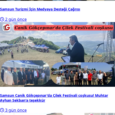
Samsun Turizmi İçin Medyaya Desteği Çağrısı
2 gün önce
Samsun Canik Gökçepınar'da Çilek Festivali coşkusu! Muhtar
Ayhan Sekban'a teşekkür
3 gün önce