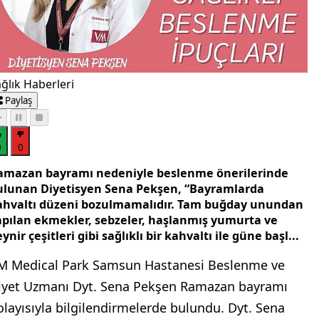
ğlık Haberleri
Paylaş
0
0
amazan bayramı nedeniyle beslenme önerilerinde
ulunan Diyetisyen Sena Pekşen, “Bayramlarda
ahvaltı düzeni bozulmamalıdır. Tam buğday unundan
apılan ekmekler, sebzeler, haşlanmış yumurta ve
ynir çeşitleri gibi sağlıklı bir kahvaltı ile güne başl...
M Medical Park Samsun Hastanesi Beslenme ve
iyet Uzmanı Dyt. Sena Pekşen Ramazan bayramı
olayısıyla bilgilendirmelerde bulundu. Dyt. Sena