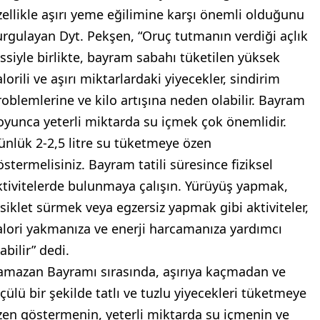
zellikle aşırı yeme eğilimine karşı önemli olduğunu
urgulayan Dyt. Pekşen, “Oruç tutmanın verdiği açlık
issiyle birlikte, bayram sabahı tüketilen yüksek
lorili ve aşırı miktarlardaki yiyecekler, sindirim
roblemlerine ve kilo artışına neden olabilir. Bayram
oyunca yeterli miktarda su içmek çok önemlidir.
ünlük 2-2,5 litre su tüketmeye özen
östermelisiniz. Bayram tatili süresince fiziksel
ktivitelerde bulunmaya çalışın. Yürüyüş yapmak,
isiklet sürmek veya egzersiz yapmak gibi aktiviteler,
alori yakmanıza ve enerji harcamanıza yardımcı
abilir” dedi.
amazan Bayramı sırasında, aşırıya kaçmadan ve
lçülü bir şekilde tatlı ve tuzlu yiyecekleri tüketmeye
zen göstermenin, yeterli miktarda su içmenin ve