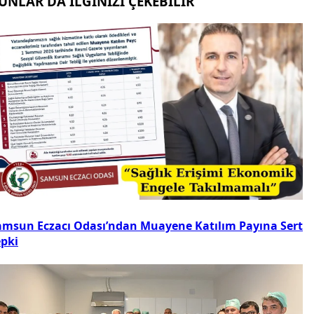
UNLAR DA İLGİNİZİ ÇEKEBİLİR
amsun Eczacı Odası’ndan Muayene Katılım Payına Sert
epki