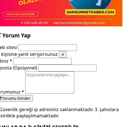
Yorum Yap
b sitesi
kişisine yanıt veriyorsunuz
✕
dınız
*
posta (Opsiyonel)
orumunuz
*
Yorumu Gönder
Güvenlik gereği ip adresiniz saklanmaktadır. 3. şahıslara
sinlikle paylaşılmamaktadır.