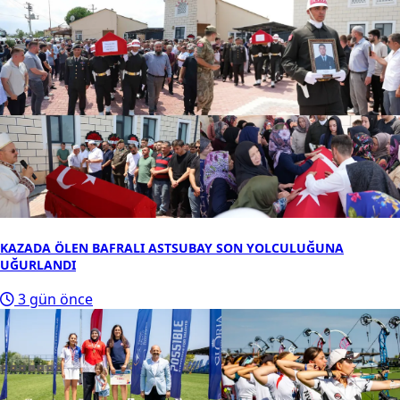
KAZADA ÖLEN BAFRALI ASTSUBAY SON YOLCULUĞUNA
UĞURLANDI
3 gün önce