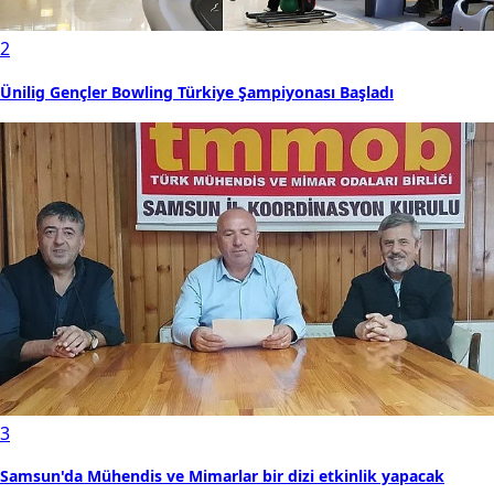
2
Ünilig Gençler Bowling Türkiye Şampiyonası Başladı
3
Samsun'da Mühendis ve Mimarlar bir dizi etkinlik yapacak