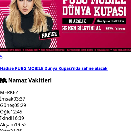
5
Hadise PUBG MOBILE Dünya Kupası’nda sahne alacak
Namaz Vakitleri
MERKEZ
İmsak
03:37
Güneş
05:29
Öğle
12:45
İkindi
16:39
Akşam
19:52