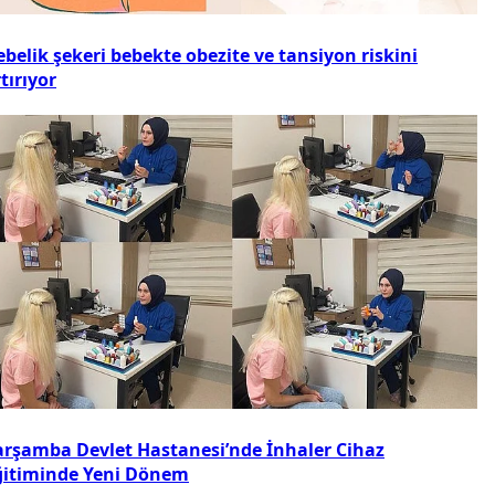
belik şekeri bebekte obezite ve tansiyon riskini
tırıyor
arşamba Devlet Hastanesi’nde İnhaler Cihaz
ğitiminde Yeni Dönem