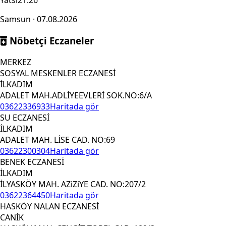
Yatsı
21:26
Samsun · 07.08.2026
Nöbetçi Eczaneler
MERKEZ
SOSYAL MESKENLER ECZANESİ
İLKADIM
ADALET MAH.ADLİYEEVLERİ SOK.NO:6/A
03622336933
Haritada gör
SU ECZANESİ
İLKADIM
ADALET MAH. LİSE CAD. NO:69
03622300304
Haritada gör
BENEK ECZANESİ
İLKADIM
İLYASKÖY MAH. AZiZiYE CAD. NO:207/2
03622364450
Haritada gör
HASKÖY NALAN ECZANESİ
CANİK