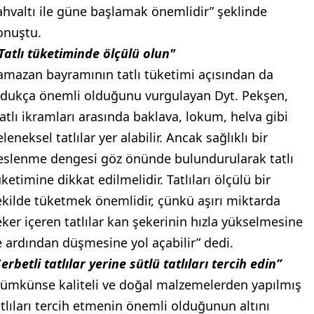
ahvaltı ile güne başlamak önemlidir” şeklinde
onuştu.
Tatlı tüketiminde ölçülü olun"
amazan bayramının tatlı tüketimi açısından da
ldukça önemli olduğunu vurgulayan Dyt. Pekşen,
Tatlı ikramları arasında baklava, lokum, helva gibi
leneksel tatlılar yer alabilir. Ancak sağlıklı bir
eslenme dengesi göz önünde bulundurularak tatlı
ketimine dikkat edilmelidir. Tatlıları ölçülü bir
ekilde tüketmek önemlidir, çünkü aşırı miktarda
eker içeren tatlılar kan şekerinin hızla yükselmesine
e ardından düşmesine yol açabilir” dedi.
erbetli tatlılar yerine sütlü tatlıları tercih edin”
ümkünse kaliteli ve doğal malzemelerden yapılmış
atlıları tercih etmenin önemli olduğunun altını