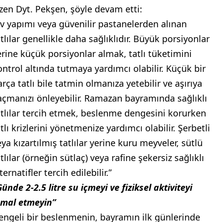
izen Dyt. Pekşen, şöyle devam etti:
Ev yapımı veya güvenilir pastanelerden alınan
tlılar genellikle daha sağlıklıdır. Büyük porsiyonlar
erine küçük porsiyonlar almak, tatlı tüketimini
ontrol altında tutmaya yardımcı olabilir. Küçük bir
rça tatlı bile tatmin olmanıza yetebilir ve aşırıya
açmanızı önleyebilir. Ramazan bayramında sağlıklı
atlılar tercih etmek, beslenme dengesini korurken
tlı krizlerini yönetmenize yardımcı olabilir. Şerbetli
eya kızartılmış tatlılar yerine kuru meyveler, sütlü
tlılar (örneğin sütlaç) veya rafine şekersiz sağlıklı
ternatifler tercih edilebilir.”
ünde 2-2.5 litre su içmeyi ve fiziksel aktiviteyi
hmal etmeyin”
engeli bir beslenmenin, bayramın ilk günlerinde