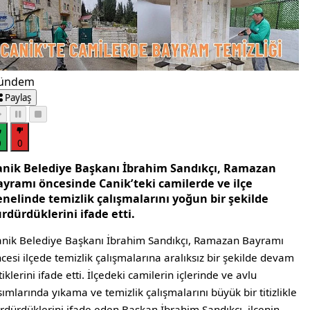
ündem
Paylaş
0
0
anik Belediye Başkanı İbrahim Sandıkçı, Ramazan
ayramı öncesinde Canik’teki camilerde ve ilçe
enelinde temizlik çalışmalarını yoğun bir şekilde
rdürdüklerini ifade etti.
nik Belediye Başkanı İbrahim Sandıkçı, Ramazan Bayramı
cesi ilçede temizlik çalışmalarına aralıksız bir şekilde devam
tiklerini ifade etti. İlçedeki camilerin içlerinde ve avlu
sımlarında yıkama ve temizlik çalışmalarını büyük bir titizlikle
rdürdüklerini ifade eden Başkan İbrahim Sandıkçı, ilçenin