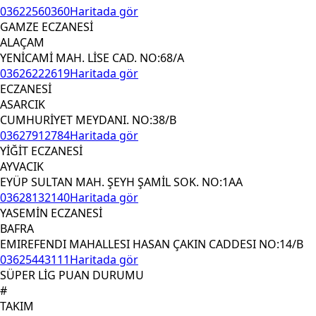
03622560360
Haritada gör
GAMZE ECZANESİ
ALAÇAM
YENİCAMİ MAH. LİSE CAD. NO:68/A
03626222619
Haritada gör
ECZANESİ
ASARCIK
CUMHURİYET MEYDANI. NO:38/B
03627912784
Haritada gör
YİĞİT ECZANESİ
AYVACIK
EYÜP SULTAN MAH. ŞEYH ŞAMİL SOK. NO:1AA
03628132140
Haritada gör
YASEMİN ECZANESİ
BAFRA
EMIREFENDI MAHALLESI HASAN ÇAKIN CADDESI NO:14/B
03625443111
Haritada gör
SÜPER LİG PUAN DURUMU
#
TAKIM