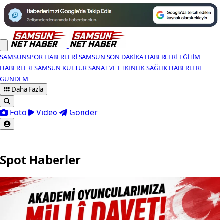
SAMSUNSPOR HABERLERI
SAMSUN SON DAKIKA HABERLERI
EĞITIM
HABERLERI
SAMSUN KÜLTÜR SANAT VE ETKINLIK
SAĞLIK HABERLERI
GÜNDEM
Daha Fazla
Foto
Video
Gönder
Spot Haberler