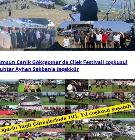
amsun Canik Gökçepınar'da Çilek Festivali coşkusu!
uhtar Ayhan Sekban'a teşekkür