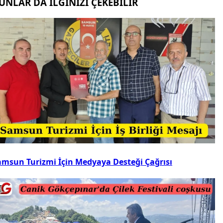
UNLAR DA İLGİNİZİ ÇEKEBİLİR
amsun Turizmi İçin Medyaya Desteği Çağrısı