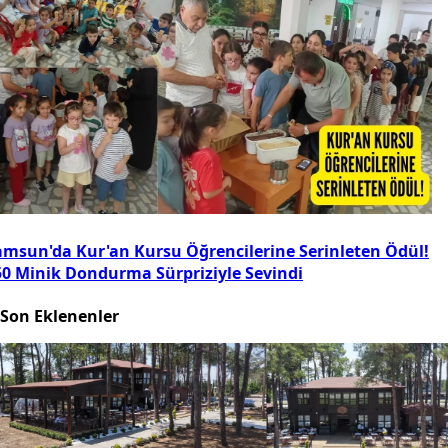
amsun'da Kur'an Kursu Öğrencilerine Serinleten Ödül!
50 Minik Dondurma Sürpriziyle Sevindi
Son Eklenenler