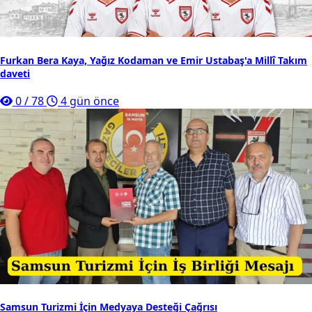
Furkan Bera Kaya, Yağız Kodaman ve Emir Ustabaş'a Millî Takım
daveti
0
/
78
4 gün önce
Samsun Turizmi İçin Medyaya Desteği Çağrısı