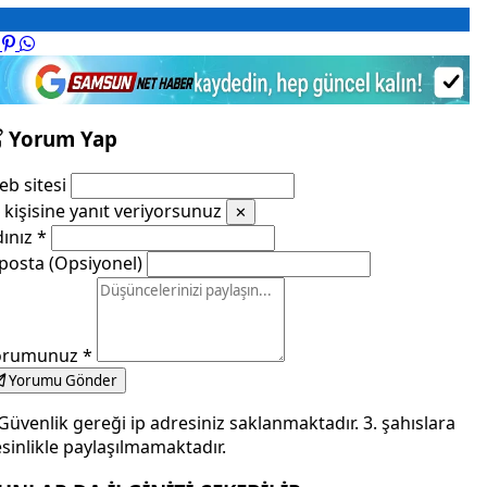
Yorum Yap
b sitesi
kişisine yanıt veriyorsunuz
✕
dınız
*
posta (Opsiyonel)
orumunuz
*
Yorumu Gönder
Güvenlik gereği ip adresiniz saklanmaktadır. 3. şahıslara
sinlikle paylaşılmamaktadır.