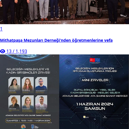
1
Mithatpaşa Mezunları Derneği’nden öğretmenlerine vefa
13
/
1,193