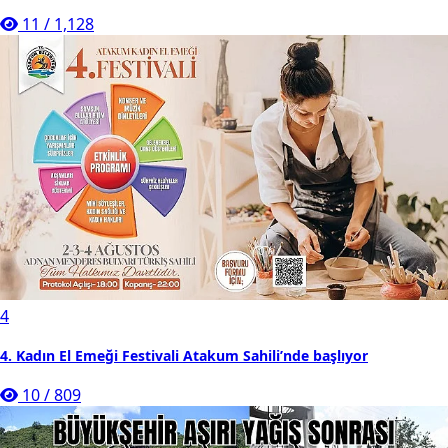
11
/
1,128
4
4. Kadın El Emeği Festivali Atakum Sahili’nde başlıyor
10
/
809