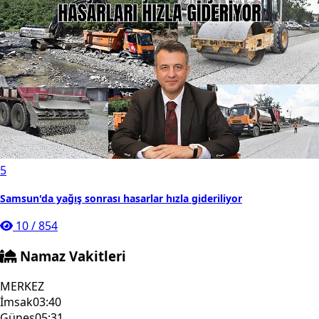
5
Samsun'da yağış sonrası hasarlar hızla gideriliyor
10
/
854
Namaz Vakitleri
MERKEZ
İmsak
03:40
Güneş
05:31