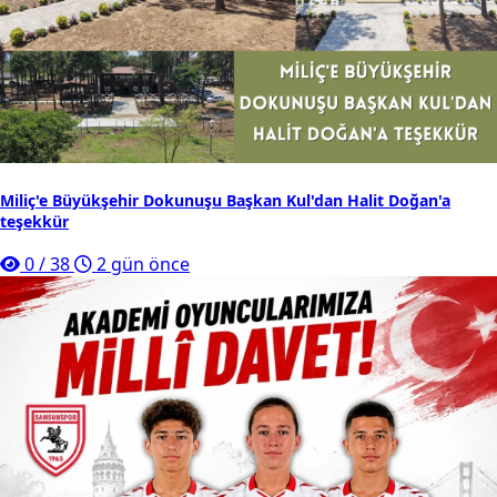
Miliç'e Büyükşehir Dokunuşu Başkan Kul'dan Halit Doğan'a
teşekkür
0
/
38
2 gün önce