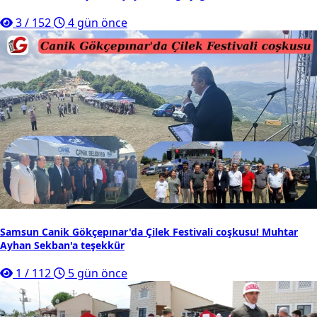
3
/
152
4 gün önce
Samsun Canik Gökçepınar'da Çilek Festivali coşkusu! Muhtar
Ayhan Sekban'a teşekkür
1
/
112
5 gün önce