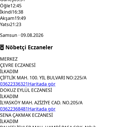
Öğle
12:45
İkindi
16:38
Akşam
19:49
Yatsı
21:23
Samsun · 09.08.2026
Nöbetçi Eczaneler
MERKEZ
ÇEVRE ECZANESİ
İLKADIM
ÇİFTLİK MAH. 100. YIL BULVARI NO:225/A
03622336321
Haritada gör
DOKUZ EYLÜL ECZANESİ
İLKADIM
İLYASKÖY MAH. AZİZİYE CAD. NO.205/A
03622368481
Haritada gör
SENA ÇAKMAK ECZANESİ
İLKADIM