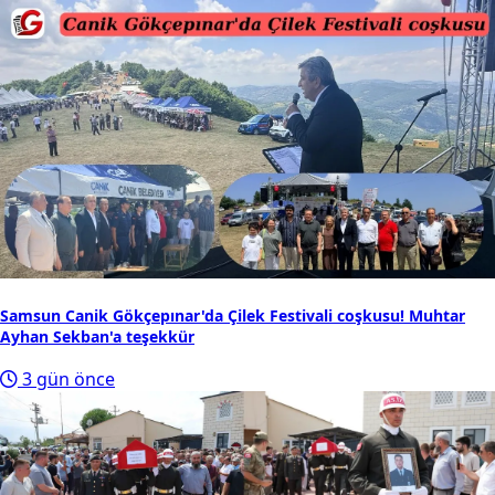
Samsun Canik Gökçepınar'da Çilek Festivali coşkusu! Muhtar
Ayhan Sekban'a teşekkür
3 gün önce