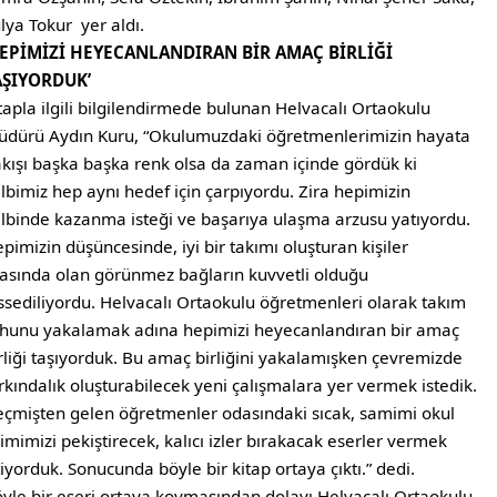
lya Tokur yer aldı.
HEPİMİZİ HEYECANLANDIRAN BİR AMAÇ BİRLİĞİ
AŞIYORDUK’
tapla ilgili bilgilendirmede bulunan Helvacalı Ortaokulu
dürü Aydın Kuru, “Okulumuzdaki öğretmenlerimizin hayata
kışı başka başka renk olsa da zaman içinde gördük ki
lbimiz hep aynı hedef için çarpıyordu. Zira hepimizin
lbinde kazanma isteği ve başarıya ulaşma arzusu yatıyordu.
pimizin düşüncesinde, iyi bir takımı oluşturan kişiler
asında olan görünmez bağların kuvvetli olduğu
ssediliyordu. Helvacalı Ortaokulu öğretmenleri olarak takım
hunu yakalamak adına hepimizi heyecanlandıran bir amaç
rliği taşıyorduk. Bu amaç birliğini yakalamışken çevremizde
rkındalık oluşturabilecek yeni çalışmalara yer vermek istedik.
çmişten gelen öğretmenler odasındaki sıcak, samimi okul
limimizi pekiştirecek, kalıcı izler bırakacak eserler vermek
tiyorduk. Sonucunda böyle bir kitap ortaya çıktı.” dedi.
yle bir eseri ortaya koymasından dolayı Helvacalı Ortaokulu