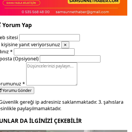
Yorum Yap
b sitesi
kişisine yanıt veriyorsunuz
✕
dınız
*
posta (Opsiyonel)
orumunuz
*
Yorumu Gönder
Güvenlik gereği ip adresiniz saklanmaktadır. 3. şahıslara
sinlikle paylaşılmamaktadır.
UNLAR DA İLGİNİZİ ÇEKEBİLİR