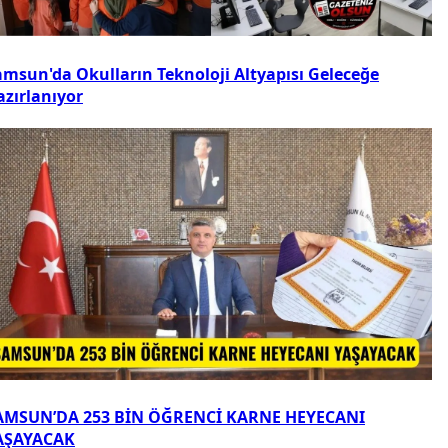
amsun'da Okulların Teknoloji Altyapısı Geleceğe
azırlanıyor
AMSUN’DA 253 BİN ÖĞRENCİ KARNE HEYECANI
AŞAYACAK