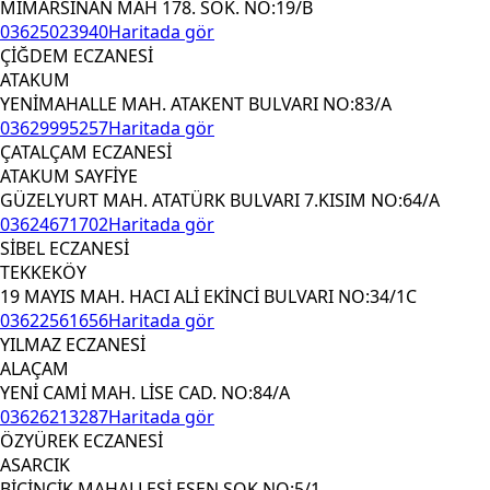
MİMARSİNAN MAH 178. SOK. NO:19/B
03625023940
Haritada gör
ÇİĞDEM ECZANESİ
ATAKUM
YENİMAHALLE MAH. ATAKENT BULVARI NO:83/A
03629995257
Haritada gör
ÇATALÇAM ECZANESİ
ATAKUM SAYFİYE
GÜZELYURT MAH. ATATÜRK BULVARI 7.KISIM NO:64/A
03624671702
Haritada gör
SİBEL ECZANESİ
TEKKEKÖY
19 MAYIS MAH. HACI ALİ EKİNCİ BULVARI NO:34/1C
03622561656
Haritada gör
YILMAZ ECZANESİ
ALAÇAM
YENİ CAMİ MAH. LİSE CAD. NO:84/A
03626213287
Haritada gör
ÖZYÜREK ECZANESİ
ASARCIK
BİÇİNCİK MAHALLESİ ESEN SOK NO:5/1