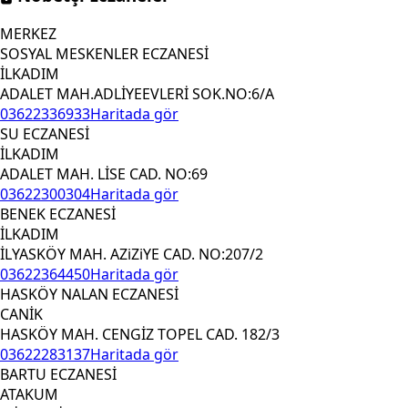
MERKEZ
SOSYAL MESKENLER ECZANESİ
İLKADIM
ADALET MAH.ADLİYEEVLERİ SOK.NO:6/A
03622336933
Haritada gör
SU ECZANESİ
İLKADIM
ADALET MAH. LİSE CAD. NO:69
03622300304
Haritada gör
BENEK ECZANESİ
İLKADIM
İLYASKÖY MAH. AZiZiYE CAD. NO:207/2
03622364450
Haritada gör
HASKÖY NALAN ECZANESİ
CANİK
HASKÖY MAH. CENGİZ TOPEL CAD. 182/3
03622283137
Haritada gör
BARTU ECZANESİ
ATAKUM