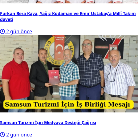
Furkan Bera Kaya, Yağız Kodaman ve Emir Ustabaş'a Millî Takım
daveti
2 gün önce
Samsun Turizmi İçin Medyaya Desteği Çağrısı
2 gün önce