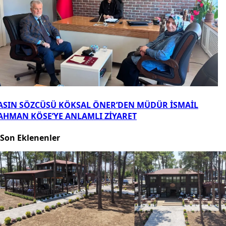
ASIN SÖZCÜSÜ KÖKSAL ÖNER’DEN MÜDÜR İSMAİL
AHMAN KÖSE’YE ANLAMLI ZİYARET
Son Eklenenler