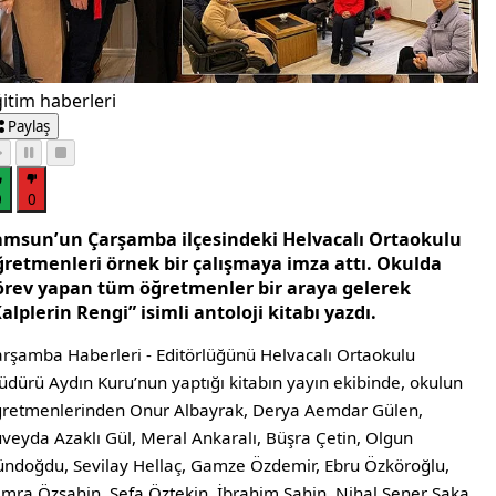
itim haberleri
Paylaş
0
0
amsun’un Çarşamba ilçesindeki Helvacalı Ortaokulu
ğretmenleri örnek bir çalışmaya imza attı. Okulda
örev yapan tüm öğretmenler bir araya gelerek
alplerin Rengi” isimli antoloji kitabı yazdı.
rşamba Haberleri - Editörlüğünü Helvacalı Ortaokulu
dürü Aydın Kuru’nun yaptığı kitabın yayın ekibinde, okulun
retmenlerinden Onur Albayrak, Derya Aemdar Gülen,
veyda Azaklı Gül, Meral Ankaralı, Büşra Çetin, Olgun
ndoğdu, Sevilay Hellaç, Gamze Özdemir, Ebru Özköroğlu,
mra Özşahin, Sefa Öztekin, İbrahim Şahin, Nihal Şener Saka,