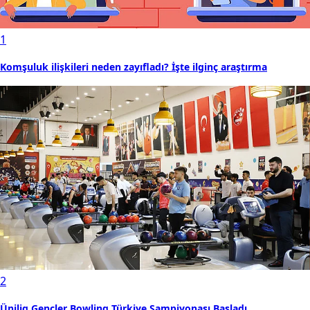
1
Komşuluk ilişkileri neden zayıfladı? İşte ilginç araştırma
2
Ünilig Gençler Bowling Türkiye Şampiyonası Başladı