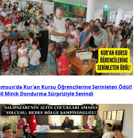
amsun'da Kur'an Kursu Öğrencilerine Serinleten Ödül!
50 Minik Dondurma Sürpriziyle Sevindi