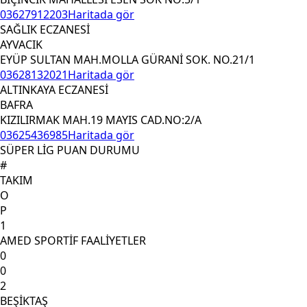
03627912203
Haritada gör
SAĞLIK ECZANESİ
AYVACIK
EYÜP SULTAN MAH.MOLLA GÜRANİ SOK. NO.21/1
03628132021
Haritada gör
ALTINKAYA ECZANESİ
BAFRA
KIZILIRMAK MAH.19 MAYIS CAD.NO:2/A
03625436985
Haritada gör
SÜPER LİG PUAN DURUMU
#
TAKIM
O
P
1
AMED SPORTİF FAALİYETLER
0
0
2
BEŞİKTAŞ