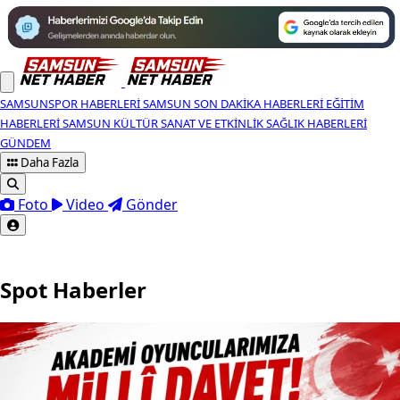
SAMSUNSPOR HABERLERI
SAMSUN SON DAKIKA HABERLERI
EĞITIM
HABERLERI
SAMSUN KÜLTÜR SANAT VE ETKINLIK
SAĞLIK HABERLERI
GÜNDEM
Daha Fazla
Foto
Video
Gönder
Spot Haberler