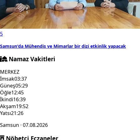
5
Samsun'da Mühendis ve Mimarlar bir dizi etkinlik yapacak
Namaz Vakitleri
MERKEZ
İmsak
03:37
Güneş
05:29
Öğle
12:45
İkindi
16:39
Akşam
19:52
Yatsı
21:26
Samsun · 07.08.2026
Nöbetçi Eczaneler