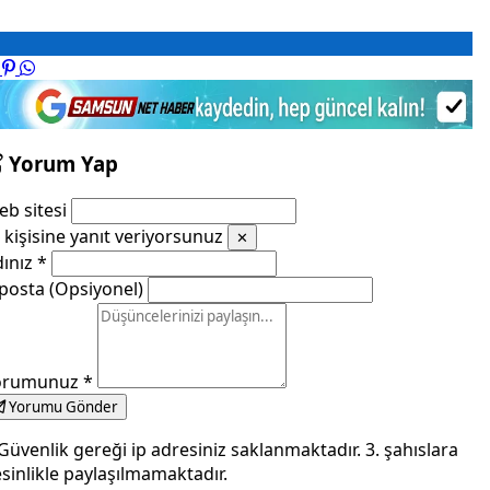
Yorum Yap
b sitesi
kişisine yanıt veriyorsunuz
✕
dınız
*
posta (Opsiyonel)
orumunuz
*
Yorumu Gönder
Güvenlik gereği ip adresiniz saklanmaktadır. 3. şahıslara
sinlikle paylaşılmamaktadır.