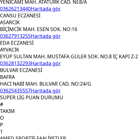
YENİCAMİ MAH. ATATÜRK CAD. NI:8/A
03626213440
Haritada gör
CANSU ECZANESİ
ASARCIK
BİÇİMCİK MAH. ESEN SOK. NO:16
03627913255
Haritada gör
EDA ECZANESİ
AYVACIK
EYÜP SULTAN MAH. MUSTAFA GÜLER SOK. NO.8 İÇ KAPI Z-2
03628132293
Haritada gör
BULVAR ECZANESİ
BAFRA
HACI NABİ MAH. BULVAR CAD. NO:24/G
03625435557
Haritada gör
SÜPER LİG PUAN DURUMU
#
TAKIM
O
P
1
AMED SPORTİF FAALİYETLER