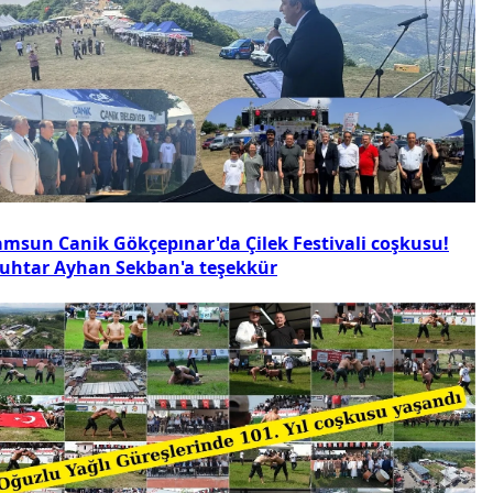
amsun Canik Gökçepınar'da Çilek Festivali coşkusu!
uhtar Ayhan Sekban'a teşekkür