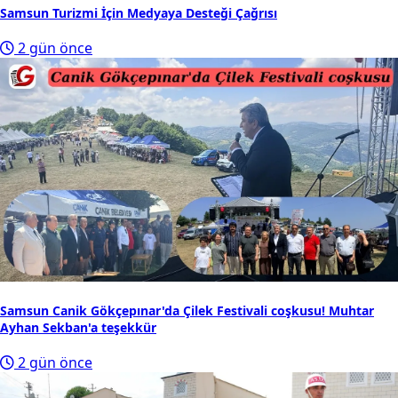
Samsun Turizmi İçin Medyaya Desteği Çağrısı
2 gün önce
Samsun Canik Gökçepınar'da Çilek Festivali coşkusu! Muhtar
Ayhan Sekban'a teşekkür
2 gün önce