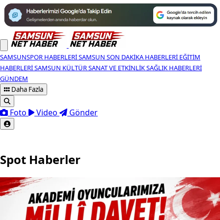
SAMSUNSPOR HABERLERI
SAMSUN SON DAKIKA HABERLERI
EĞITIM
HABERLERI
SAMSUN KÜLTÜR SANAT VE ETKINLIK
SAĞLIK HABERLERI
GÜNDEM
Daha Fazla
Foto
Video
Gönder
Spot Haberler