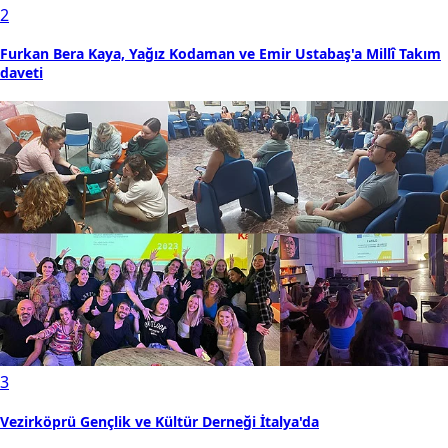
2
Furkan Bera Kaya, Yağız Kodaman ve Emir Ustabaş'a Millî Takım
daveti
3
Vezirköprü Gençlik ve Kültür Derneği İtalya'da