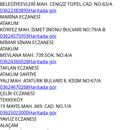
BELEDİYEEVLERİ MAH. CENGİZ TOPEL CAD. NO:63/A
03622383895
Haritada gör
MARİNA ECZANESİ
ATAKUM
KÖRFEZ MAH. İSMET İNÖNÜ BULVARI NO:79/A-B
03624575959
Haritada gör
MİMAR SİNAN ECZANESİ
ATAKUM
MEVLANA MAH. 739.SOK. NO:4/A
03624360028
Haritada gör
TAFLAN ECZANESİ
ATAKUM SAYFİYE
YALI MAH. ATATÜRK BULVARI 8. KISIM NO:67/A
03624670268
Haritada gör
ÇELİK ECZANESİ
TEKKEKÖY
19 MAYIS MAH. 669. CAD. NO.1/A
03625023000
Haritada gör
YAVUZ ECZANESİ
ALAÇAM