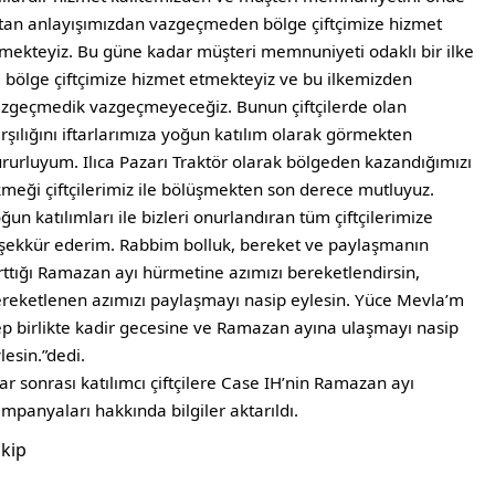
tan anlayışımızdan vazgeçmeden bölge çiftçimize hizmet
mekteyiz. Bu güne kadar müşteri memnuniyeti odaklı bir ilke
e bölge çiftçimize hizmet etmekteyiz ve bu ilkemizden
zgeçmedik vazgeçmeyeceğiz. Bunun çiftçilerde olan
rşılığını iftarlarımıza yoğun katılım olarak görmekten
rurluyum. Ilıca Pazarı Traktör olarak bölgeden kazandığımızı
meği çiftçilerimiz ile bölüşmekten son derece mutluyuz.
ğun katılımları ile bizleri onurlandıran tüm çiftçilerimize
şekkür ederim. Rabbim bolluk, bereket ve paylaşmanın
ttığı Ramazan ayı hürmetine azımızı bereketlendirsin,
reketlenen azımızı paylaşmayı nasip eylesin. Yüce Mevla’m
p birlikte kadir gecesine ve Ramazan ayına ulaşmayı nasip
lesin.”dedi.
tar sonrası katılımcı çiftçilere Case IH’nin Ramazan ayı
mpanyaları hakkında bilgiler aktarıldı.
kip