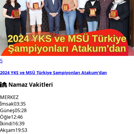
5
2024 YKS ve MSÜ Türkiye Şampiyonları Atakum'dan
Namaz Vakitleri
MERKEZ
İmsak
03:35
Güneş
05:28
Öğle
12:46
İkindi
16:39
Akşam
19:53