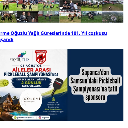
erme Oğuzlu Yağlı Güreşlerinde 101. Yıl coşkusu
aşandı