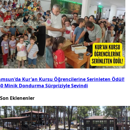
amsun'da Kur'an Kursu Öğrencilerine Serinleten Ödül!
50 Minik Dondurma Sürpriziyle Sevindi
Son Eklenenler