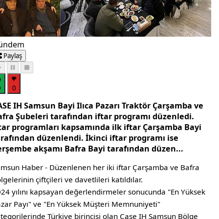
ündem
Paylaş
0
0
ASE IH Samsun Bayi Ilıca Pazarı Traktör Çarşamba ve
afra Şubeleri tarafından iftar programı düzenledi.
ftar programları kapsamında ilk iftar Çarşamba Bayi
rafından düzenlendi. İkinci iftar programı ise
erşembe akşamı Bafra Bayi tarafından düzen...
msun Haber - Düzenlenen her iki iftar Çarşamba ve Bafra
lgelerinin çiftçileri ve davetlileri katıldılar.
24 yılını kapsayan değerlendirmeler sonucunda "En Yüksek
zar Payı" ve "En Yüksek Müşteri Memnuniyeti"
tegorilerinde Türkiye birincisi olan Case IH Samsun Bölge