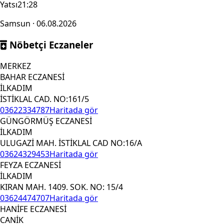
Yatsı
21:28
Samsun · 06.08.2026
Nöbetçi Eczaneler
MERKEZ
BAHAR ECZANESİ
İLKADIM
İSTİKLAL CAD. NO:161/5
03622334787
Haritada gör
GÜNGÖRMÜŞ ECZANESİ
İLKADIM
ULUGAZİ MAH. İSTİKLAL CAD NO:16/A
03624329453
Haritada gör
FEYZA ECZANESİ
İLKADIM
KIRAN MAH. 1409. SOK. NO: 15/4
03624474707
Haritada gör
HANİFE ECZANESİ
CANİK