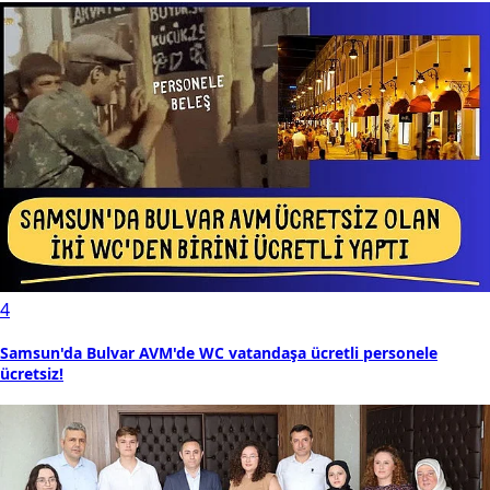
4
Samsun'da Bulvar AVM'de WC vatandaşa ücretli personele
ücretsiz!