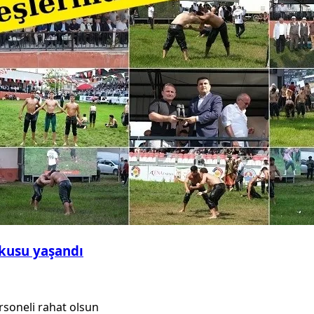
şkusu yaşandı
rsoneli rahat olsun