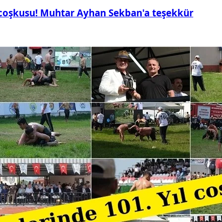
 coşkusu! Muhtar Ayhan Sekban'a teşekkür