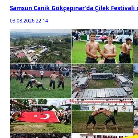
Samsun Canik Gökçepınar'da Çilek Festivali
03.08.2026 22:14