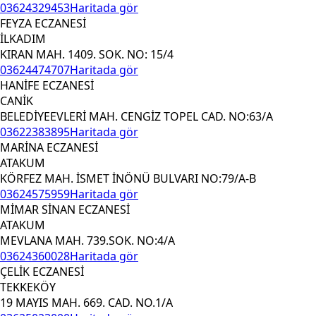
03624329453
Haritada gör
FEYZA ECZANESİ
İLKADIM
KIRAN MAH. 1409. SOK. NO: 15/4
03624474707
Haritada gör
HANİFE ECZANESİ
CANİK
BELEDİYEEVLERİ MAH. CENGİZ TOPEL CAD. NO:63/A
03622383895
Haritada gör
MARİNA ECZANESİ
ATAKUM
KÖRFEZ MAH. İSMET İNÖNÜ BULVARI NO:79/A-B
03624575959
Haritada gör
MİMAR SİNAN ECZANESİ
ATAKUM
MEVLANA MAH. 739.SOK. NO:4/A
03624360028
Haritada gör
ÇELİK ECZANESİ
TEKKEKÖY
19 MAYIS MAH. 669. CAD. NO.1/A