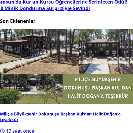
amsun'da Kur'an Kursu Öğrencilerine Serinleten Ödül!
50 Minik Dondurma Sürpriziyle Sevindi
Son Eklenenler
Miliç'e Büyükşehir Dokunuşu Başkan Kul'dan Halit Doğan'a
teşekkür
19 saat önce