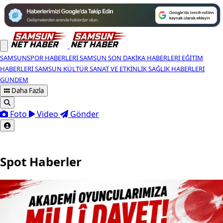
SAMSUNSPOR HABERLERI
SAMSUN SON DAKIKA HABERLERI
EĞITIM
HABERLERI
SAMSUN KÜLTÜR SANAT VE ETKINLIK
SAĞLIK HABERLERI
GÜNDEM
Daha Fazla
Foto
Video
Gönder
Spot Haberler