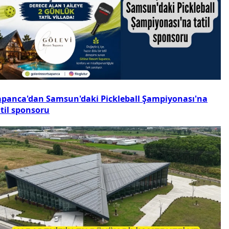
apanca'dan Samsun'daki Pickleball Şampiyonası'na
atil sponsoru