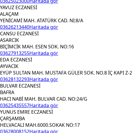
03625023000
Haritada gör
YAVUZ ECZANESİ
ALAÇAM
YENİCAMİ MAH. ATATÜRK CAD. NI:8/A
03626213440
Haritada gör
CANSU ECZANESİ
ASARCIK
BİÇİMCİK MAH. ESEN SOK. NO:16
03627913255
Haritada gör
EDA ECZANESİ
AYVACIK
EYÜP SULTAN MAH. MUSTAFA GÜLER SOK. NO.8 İÇ KAPI Z-2
03628132293
Haritada gör
BULVAR ECZANESİ
BAFRA
HACI NABİ MAH. BULVAR CAD. NO:24/G
03625435557
Haritada gör
YUNUS EMRE ECZANESİ
ÇARŞAMBA
HELVACALI MAH.6000.SOKAK NO:17
03628008152
Haritada gör