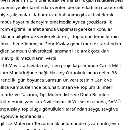
iversitelerin Tıp, mühendislik ve mimarlık gibi fakültelerdeki
ademisyenler tarafından verilen derslere katılım göstererek
ölye çalışmaları, laboratuvar kullanımı gibi aktiviteler ile
mpüs hayatını deneyimlemektedir. Ayrıca çocuklara ilk
rdım eğitimi ile afet anında yapılması gereken konular
kkında bilgiler de verilerek dirençli toplumun temellerinin
ılması hedeflenmiştir. Genç Kızılay genel merkez tarafından
çilen Samsun Üniversitesi lansman ili olarak çocukları
ırlayıp ilk mezunlarını verdi.
-14 Mayıs’ta hayata geçirilen proje kapsamında Canik Milli
itim Müdürlüğüne bağlı Hasköy Ortaokulu’ndan gelen 36
renci iki gün boyunca Samsun Üniversitesinin Canik ve
llıca Kampüslerinde bulunan; İnsan ve Toplum Bilimleri,
marlık ve Tasarım, Tıp, Mühendislik ve Doğa Bilimleri
kültelerinin yanı sıra Sivil Havacılık Yüksekokulunda, SAMÜ
nç Kızılay Topluluğu gönüllüleri tarafından saygı, sevgi ve
şgörüyle ağırlandılar.
gilizce Mütercim Tercümanlık bölümünde eş zamanlı çeviri