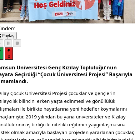
ündem
Paylaş
0
0
amsun Üniversitesi Genç Kızılay Topluluğu’nun
yata Geçirdiği “Çocuk Üniversitesi Projesi” Başarıyla
amamlandı.
zılay Çocuk Üniversitesi Projesi çocuklar ve gençlerin
zılaycılık bilincini erken yaşta edinmesi ve gönüllülük
lışmaları ile birlikte hayatlarına yeni hedefler koymalarını
açlamıştır. 2019 yılından bu yana üniversiteler ve Kızılay
nüllülerinin iş birliği ile nitelikli eğitimin yaygınlaşmasına
stek olmak amacıyla başlayan projeden yararlanan çocuklar,