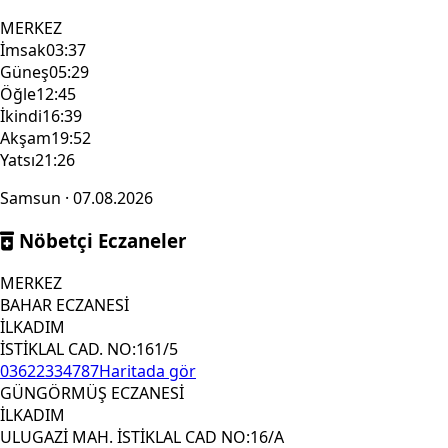
MERKEZ
İmsak
03:37
Güneş
05:29
Öğle
12:45
İkindi
16:39
Akşam
19:52
Yatsı
21:26
Samsun · 07.08.2026
Nöbetçi Eczaneler
MERKEZ
BAHAR ECZANESİ
İLKADIM
İSTİKLAL CAD. NO:161/5
03622334787
Haritada gör
GÜNGÖRMÜŞ ECZANESİ
İLKADIM
ULUGAZİ MAH. İSTİKLAL CAD NO:16/A