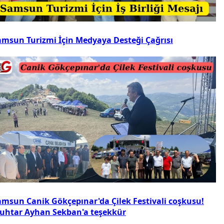
amsun Turizmi İçin Medyaya Desteği Çağrısı
amsun Canik Gökçepınar'da Çilek Festivali coşkusu!
uhtar Ayhan Sekban'a teşekkür