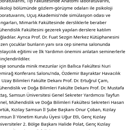
boratuvarını, Tıp Fakültesinde Anatomi laboratuvarını,
ikoloji bölümünde gözlem-görüşme odaları ile psikoloji
boratuvarını, Uçuş Akademisi’nde simülasyon odası ve
ngarları, Mimarlık Fakültesinde dersliklerle beraber
hendislik Fakültesini gezerek yapılan derslere katılım
ğladılar. Ayrıca Prof. Dr. Fuat Sezgin Merkez Kütüphanesini
zen çocuklar bunların yanı sıra cep sinema salonunda
zılaycılık eğitimi ve İlk Yardımın önemini anlatan seminerlerle
linçlendirildiler.
oje sonunda minik mezunlar için Ballıca Fakültesi Nuri
mirağ Konferans Salonu’nda, Özdemir Bayraktar Havacılık
 Uzay Bilimleri Fakülte Dekanı Prof. Dr. Ertuğrul Çam,
hendislik ve Doğa Bilimleri Fakülte Dekanı Prof. Dr. Mustafa
taş, Samsun Üniversitesi Genel Sekreter Yardımcısı Tayfun
nel, Mühendislik ve Doğa Bilimleri Fakültesi Sekreteri Hasan
rtük, Kızılay Samsun İl Şube Başkanı Onur Çoban, Kızılay
msun İl Yönetim Kurulu Üyesi Uğur Etli, Genç Kızılay
iversiteler 2. Bölge Başkanı Halide Polat, Genç Kızılay