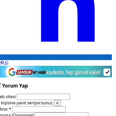
Yorum Yap
b sitesi
kişisine yanıt veriyorsunuz
✕
dınız
*
posta (Opsiyonel)