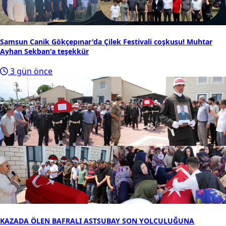
Samsun Canik Gökçepınar'da Çilek Festivali coşkusu! Muhtar
Ayhan Sekban'a teşekkür
3 gün önce
KAZADA ÖLEN BAFRALI ASTSUBAY SON YOLCULUĞUNA