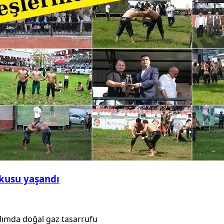
şkusu yaşandı
dımda doğal gaz tasarrufu