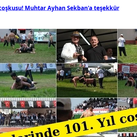
 coşkusu! Muhtar Ayhan Sekban'a teşekkür