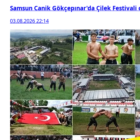
Samsun Canik Gökçepınar'da Çilek Festivali
03.08.2026 22:14