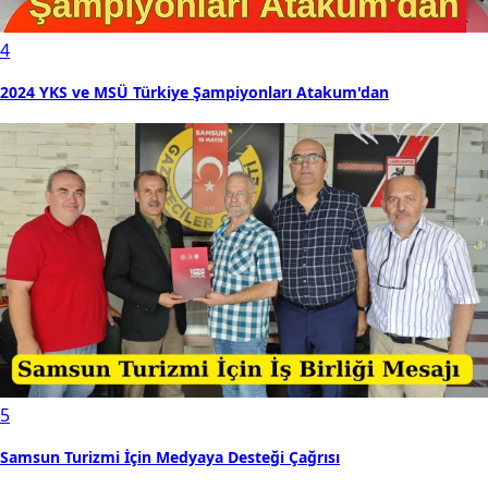
4
2024 YKS ve MSÜ Türkiye Şampiyonları Atakum'dan
5
Samsun Turizmi İçin Medyaya Desteği Çağrısı