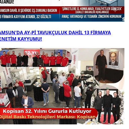
AMSUN'DA AY-Pİ TAVUKÇULUK DAHİL 13 FİRMAYA
ENETİM KAYYUMU!