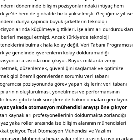
ndemi döneminde bilişim pozisyonlarındaki ihtiyaç hem
rkiye’de hem de globalde hızla yükselmişti. Geçtiğimiz yıl ise
ndemi dünya çapında büyük şirketlerin teknoloji
zisyonlarında küçülmeye gittikleri, işe alımları durdurdukları
berleri meşgul etmişti. Ancak Türkiye’de teknoloji
teneklerini bulmak hala kolay değil. Veri Tabanı Programcısı
rkiye genelinde işverenlerin kolay dolduramadığı
zisyonlar arasında öne çıkıyor. Büyük miktarda veriyi
netmek, düzenlemek, güvenliğini sağlamak ve optimize
mek gibi önemli görevlerden sorumlu Veri Tabanı
ogramcısı pozisyonunda görev yapan kişilerin; veri tabanı
pılarının oluşturulması, yönetilmesi ve performansının
tırılması gibi teknik süreçlere de hakim olmaları gerekiyor.
eyaz yakada otomasyon mühendisi arayışı öne çıkıyor
san kaynakları profesyonellerinin doldurmakta zorlandığı
yaz yaka roller arasında ise bilişim alanının mühendisleri
kkat çekiyor. Test Otomasyon Mühendisi ve Yazılım
omasyon Mühendisi beyaz yaka roller arasında uygun adayı