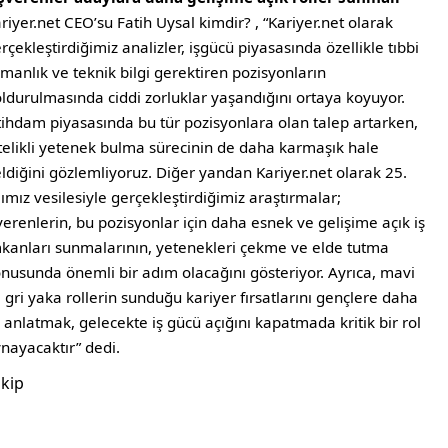
riyer.net CEO’su Fatih Uysal kimdir? , “Kariyer.net olarak
rçekleştirdiğimiz analizler, işgücü piyasasında özellikle tıbbi
manlık ve teknik bilgi gerektiren pozisyonların
ldurulmasında ciddi zorluklar yaşandığını ortaya koyuyor.
tihdam piyasasında bu tür pozisyonlara olan talep artarken,
telikli yetenek bulma sürecinin de daha karmaşık hale
ldiğini gözlemliyoruz. Diğer yandan Kariyer.net olarak 25.
lımız vesilesiyle gerçekleştirdiğimiz araştırmalar;
verenlerin, bu pozisyonlar için daha esnek ve gelişime açık iş
kanları sunmalarının, yetenekleri çekme ve elde tutma
nusunda önemli bir adım olacağını gösteriyor. Ayrıca, mavi
 gri yaka rollerin sunduğu kariyer fırsatlarını gençlere daha
i anlatmak, gelecekte iş gücü açığını kapatmada kritik bir rol
nayacaktır” dedi.
kip