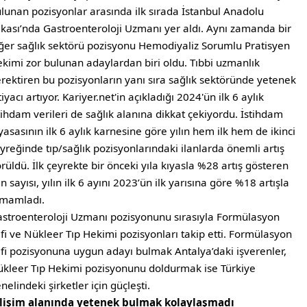
lunan pozisyonlar arasında ilk sırada İstanbul Anadolu
kası’nda Gastroenteroloji Uzmanı yer aldı. Aynı zamanda bir
ğer sağlık sektörü pozisyonu Hemodiyaliz Sorumlu Pratisyen
kimi zor bulunan adaylardan biri oldu. Tıbbi uzmanlık
rektiren bu pozisyonların yanı sıra sağlık sektöründe yetenek
tiyacı artıyor. Kariyer.net'in açıkladığı 2024'ün ilk 6 aylık
tihdam verileri de sağlık alanına dikkat çekiyordu. İstihdam
yasasının ilk 6 aylık karnesine göre yılın hem ilk hem de ikinci
yreğinde tıp/sağlık pozisyonlarındaki ilanlarda önemli artış
rüldü. İlk çeyrekte bir önceki yıla kıyasla %28 artış gösteren
an sayısı, yılın ilk 6 ayını 2023’ün ilk yarısına göre %18 artışla
amamladı.
stroenteroloji Uzmanı pozisyonunu sırasıyla Formülasyon
fi ve Nükleer Tıp Hekimi pozisyonları takip etti. Formülasyon
fi pozisyonuna uygun adayı bulmak Antalya’daki işverenler,
kleer Tıp Hekimi pozisyonunu doldurmak ise Türkiye
nelindeki şirketler için güçleşti.
ilişim alanında yetenek bulmak kolaylaşmadı