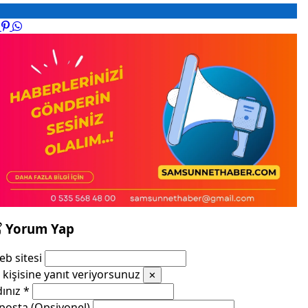
Yorum Yap
b sitesi
kişisine yanıt veriyorsunuz
✕
dınız
*
posta (Opsiyonel)