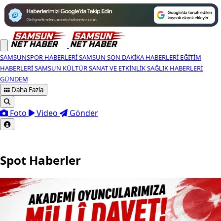
SAMSUNSPOR HABERLERI
SAMSUN SON DAKIKA HABERLERI
EĞITIM
HABERLERI
SAMSUN KÜLTÜR SANAT VE ETKINLIK
SAĞLIK HABERLERI
GÜNDEM
Daha Fazla
Foto
Video
Gönder
Spot Haberler