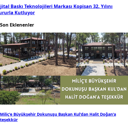
jital Baskı Teknolojileri Markası Kopisan 32. Yılını
ururla Kutluyor
Son Eklenenler
Miliç'e Büyükşehir Dokunuşu Başkan Kul'dan Halit Doğan'a
teşekkür