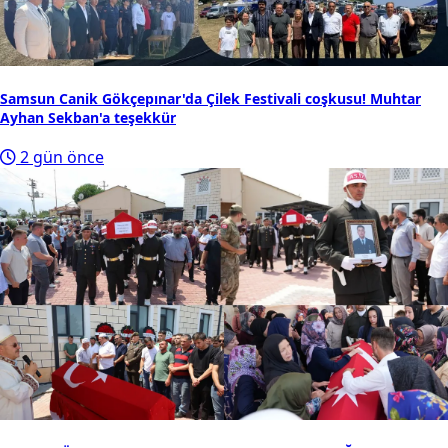
Samsun Canik Gökçepınar'da Çilek Festivali coşkusu! Muhtar
Ayhan Sekban'a teşekkür
2 gün önce