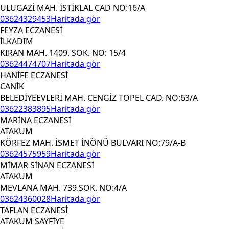
ULUGAZİ MAH. İSTİKLAL CAD NO:16/A
03624329453
Haritada gör
FEYZA ECZANESİ
İLKADIM
KIRAN MAH. 1409. SOK. NO: 15/4
03624474707
Haritada gör
HANİFE ECZANESİ
CANİK
BELEDİYEEVLERİ MAH. CENGİZ TOPEL CAD. NO:63/A
03622383895
Haritada gör
MARİNA ECZANESİ
ATAKUM
KÖRFEZ MAH. İSMET İNÖNÜ BULVARI NO:79/A-B
03624575959
Haritada gör
MİMAR SİNAN ECZANESİ
ATAKUM
MEVLANA MAH. 739.SOK. NO:4/A
03624360028
Haritada gör
TAFLAN ECZANESİ
ATAKUM SAYFİYE