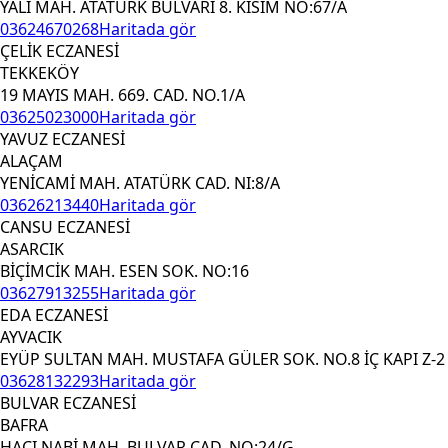
YALI MAH. ATATÜRK BULVARI 8. KISIM NO:67/A
03624670268
Haritada gör
ÇELİK ECZANESİ
TEKKEKÖY
19 MAYIS MAH. 669. CAD. NO.1/A
03625023000
Haritada gör
YAVUZ ECZANESİ
ALAÇAM
YENİCAMİ MAH. ATATÜRK CAD. NI:8/A
03626213440
Haritada gör
CANSU ECZANESİ
ASARCIK
BİÇİMCİK MAH. ESEN SOK. NO:16
03627913255
Haritada gör
EDA ECZANESİ
AYVACIK
EYÜP SULTAN MAH. MUSTAFA GÜLER SOK. NO.8 İÇ KAPI Z-2
03628132293
Haritada gör
BULVAR ECZANESİ
BAFRA
HACI NABİ MAH. BULVAR CAD. NO:24/G