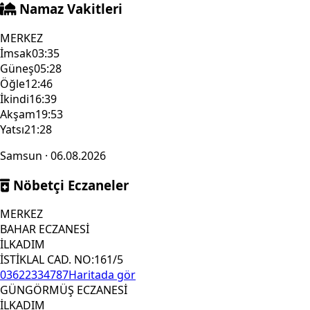
Namaz Vakitleri
MERKEZ
İmsak
03:35
Güneş
05:28
Öğle
12:46
İkindi
16:39
Akşam
19:53
Yatsı
21:28
Samsun · 06.08.2026
Nöbetçi Eczaneler
MERKEZ
BAHAR ECZANESİ
İLKADIM
İSTİKLAL CAD. NO:161/5
03622334787
Haritada gör
GÜNGÖRMÜŞ ECZANESİ
İLKADIM