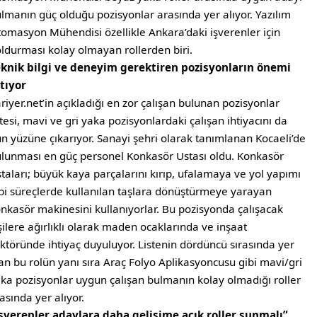
lmanın güç olduğu pozisyonlar arasında yer alıyor. Yazılım
omasyon Mühendisi özellikle Ankara’daki işverenler için
ldurması kolay olmayan rollerden biri.
knik bilgi ve deneyim gerektiren pozisyonların önemi
tıyor
riyer.net’in açıkladığı en zor çalışan bulunan pozisyonlar
stesi, mavi ve gri yaka pozisyonlardaki çalışan ihtiyacını da
n yüzüne çıkarıyor. Sanayi şehri olarak tanımlanan Kocaeli’de
lunması en güç personel Konkasör Ustası oldu. Konkasör
taları; büyük kaya parçalarını kırıp, ufalamaya ve yol yapımı
bi süreçlerde kullanılan taşlara dönüştürmeye yarayan
nkasör makinesini kullanıyorlar. Bu pozisyonda çalışacak
şilere ağırlıklı olarak maden ocaklarında ve inşaat
ktöründe ihtiyaç duyuluyor. Listenin dördüncü sırasında yer
an bu rolün yanı sıra Araç Folyo Aplikasyoncusu gibi mavi/gri
ka pozisyonlar uygun çalışan bulmanın kolay olmadığı roller
asında yer alıyor.
şverenler adaylara daha gelişime açık roller sunmalı”