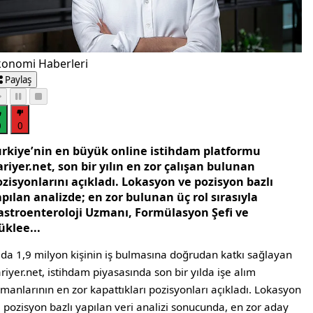
konomi Haberleri
Paylaş
0
0
ürkiye’nin en büyük online istihdam platformu
riyer.net, son bir yılın en zor çalışan bulunan
zisyonlarını açıkladı. Lokasyon ve pozisyon bazlı
pılan analizde; en zor bulunan üç rol sırasıyla
astroenteroloji Uzmanı, Formülasyon Şefi ve
üklee...
lda 1,9 milyon kişinin iş bulmasına doğrudan katkı sağlayan
riyer.net, istihdam piyasasında son bir yılda işe alım
manlarının en zor kapattıkları pozisyonları açıkladı. Lokasyon
 pozisyon bazlı yapılan veri analizi sonucunda, en zor aday