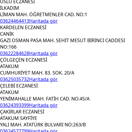
USLU ECZANESİ
İLKADIM
LİMAN MAH. ÖĞRETMENLER CAD. NO:1
03624464413
Haritada gör
KARDELEN ECZANESİ
CANİK
GAZI OSMAN PASA MAH. SEHIT MESUT BIRINCI CADDESI
NO:166
03622284628
Haritada gör
ÇÖLGEÇEN ECZANESİ
ATAKUM
CUMHURİYET MAH. 83. SOK. 20/A
03625035732
Haritada gör
ÇELEBİ ECZANESİ
ATAKUM
YENİMAHALLE MAH. FATİH CAD. NO.45/A
03624393399
Haritada gör
ÇAKIRLAR ECZANESİ
ATAKUM SAYFİYE
YALI MAH. ATATÜRK BULVARI NO:263/B
03624577799
Haritada gör