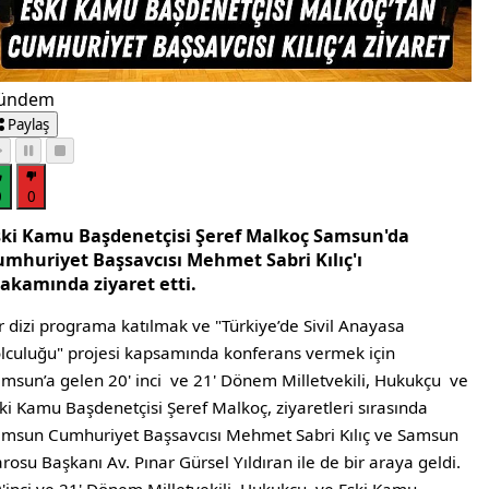
ündem
Paylaş
0
0
ski Kamu Başdenetçisi Şeref Malkoç Samsun'da
umhuriyet Başsavcısı Mehmet Sabri Kılıç'ı
akamında ziyaret etti.
r dizi programa katılmak ve "Türkiye’de Sivil Anayasa
lculuğu" projesi kapsamında konferans vermek için
msun’a gelen 20' inci ve 21' Dönem Milletvekili, Hukukçu ve
ki Kamu Başdenetçisi Şeref Malkoç, ziyaretleri sırasında
msun Cumhuriyet Başsavcısı Mehmet Sabri Kılıç ve Samsun
rosu Başkanı Av. Pınar Gürsel Yıldıran ile de bir araya geldi.