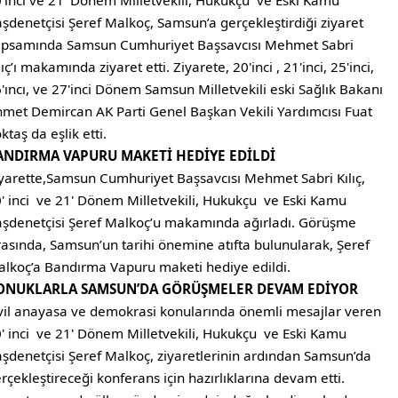
'inci ve 21' Dönem Milletvekili, Hukukçu ve Eski Kamu
şdenetçisi Şeref Malkoç, Samsun’a gerçekleştirdiği ziyaret
psamında Samsun Cumhuriyet Başsavcısı Mehmet Sabri
lıç’ı makamında ziyaret etti. Ziyarete, 20'inci , 21'inci, 25'inci,
'ıncı, ve 27'inci Dönem Samsun Milletvekili eski Sağlık Bakanı
met Demircan AK Parti Genel Başkan Vekili Yardımcısı Fuat
ktaş da eşlik etti.
ANDIRMA VAPURU MAKETİ HEDİYE EDİLDİ
yarette,Samsun Cumhuriyet Başsavcısı Mehmet Sabri Kılıç,
' inci ve 21' Dönem Milletvekili, Hukukçu ve Eski Kamu
şdenetçisi Şeref Malkoç’u makamında ağırladı. Görüşme
rasında, Samsun’un tarihi önemine atıfta bulunularak, Şeref
lkoç’a Bandırma Vapuru maketi hediye edildi.
ONUKLARLA SAMSUN’DA GÖRÜŞMELER DEVAM EDİYOR
vil anayasa ve demokrasi konularında önemli mesajlar veren
' inci ve 21' Dönem Milletvekili, Hukukçu ve Eski Kamu
şdenetçisi Şeref Malkoç, ziyaretlerinin ardından Samsun’da
rçekleştireceği konferans için hazırlıklarına devam etti.