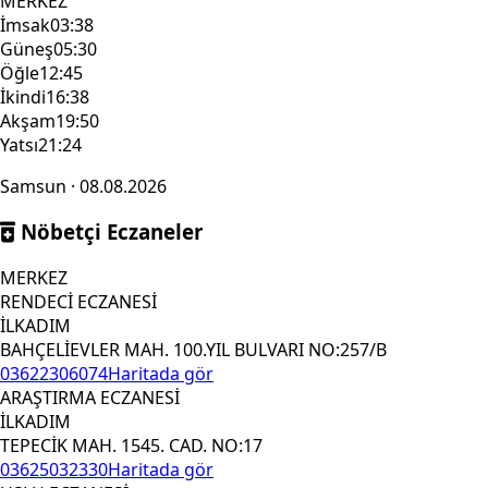
MERKEZ
İmsak
03:38
Güneş
05:30
Öğle
12:45
İkindi
16:38
Akşam
19:50
Yatsı
21:24
Samsun · 08.08.2026
Nöbetçi Eczaneler
MERKEZ
RENDECİ ECZANESİ
İLKADIM
BAHÇELİEVLER MAH. 100.YIL BULVARI NO:257/B
03622306074
Haritada gör
ARAŞTIRMA ECZANESİ
İLKADIM
TEPECİK MAH. 1545. CAD. NO:17
03625032330
Haritada gör