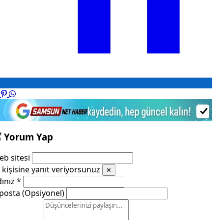
Yorum Yap
b sitesi
kişisine yanıt veriyorsunuz
✕
dınız
*
posta (Opsiyonel)