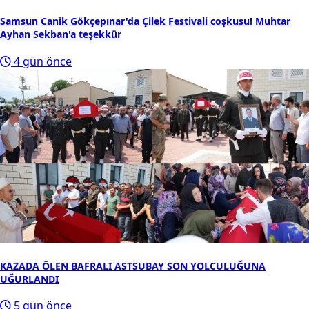
Samsun Canik Gökçepınar'da Çilek Festivali coşkusu! Muhtar
Ayhan Sekban'a teşekkür
4 gün önce
KAZADA ÖLEN BAFRALI ASTSUBAY SON YOLCULUĞUNA
UĞURLANDI
5 gün önce