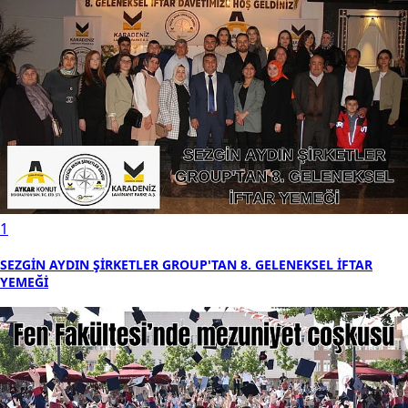
1
SEZGİN AYDIN ŞİRKETLER GROUP'TAN 8. GELENEKSEL İFTAR
YEMEĞİ