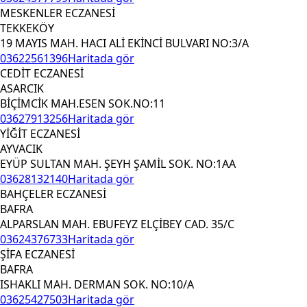
MESKENLER ECZANESİ
TEKKEKÖY
19 MAYIS MAH. HACI ALİ EKİNCİ BULVARI NO:3/A
03622561396
Haritada gör
CEDİT ECZANESİ
ASARCIK
BİÇİMCİK MAH.ESEN SOK.NO:11
03627913256
Haritada gör
YİĞİT ECZANESİ
AYVACIK
EYÜP SULTAN MAH. ŞEYH ŞAMİL SOK. NO:1AA
03628132140
Haritada gör
BAHÇELER ECZANESİ
BAFRA
ALPARSLAN MAH. EBUFEYZ ELÇİBEY CAD. 35/C
03624376733
Haritada gör
ŞİFA ECZANESİ
BAFRA
ISHAKLI MAH. DERMAN SOK. NO:10/A
03625427503
Haritada gör