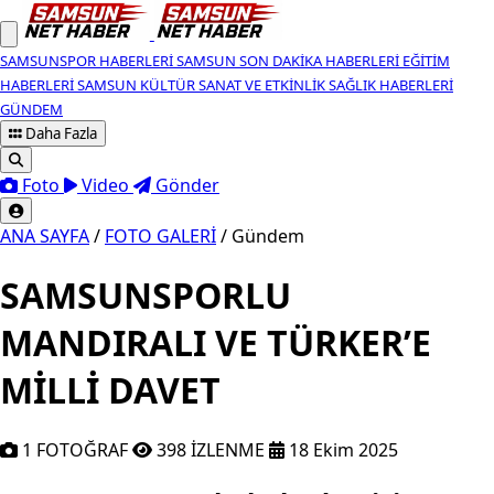
SAMSUNSPOR HABERLERI
SAMSUN SON DAKIKA HABERLERI
EĞITIM
HABERLERI
SAMSUN KÜLTÜR SANAT VE ETKINLIK
SAĞLIK HABERLERI
GÜNDEM
Daha Fazla
Foto
Video
Gönder
ANA SAYFA
/
FOTO GALERİ
/
Gündem
SAMSUNSPORLU
MANDIRALI VE TÜRKER’E
MİLLİ DAVET
1 FOTOĞRAF
398 İZLENME
18 Ekim 2025
Samsunspor Futbol Akademisi oyuncula