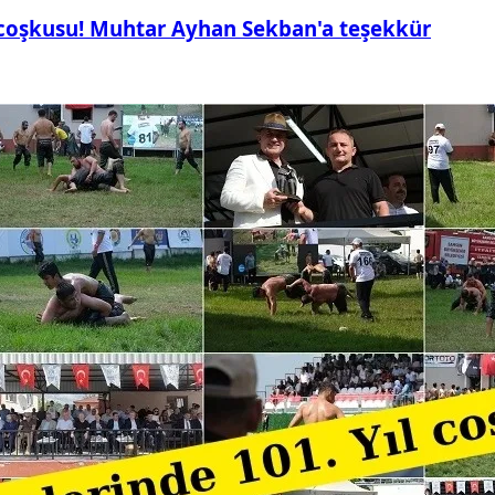
 coşkusu! Muhtar Ayhan Sekban'a teşekkür