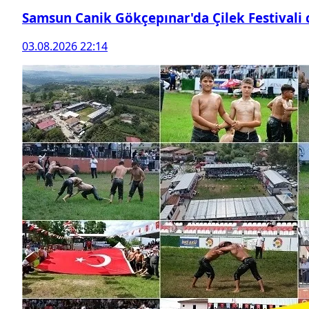
Samsun Canik Gökçepınar'da Çilek Festivali
03.08.2026 22:14