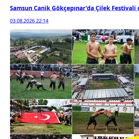
Samsun Canik Gökçepınar'da Çilek Festivali
03.08.2026 22:14