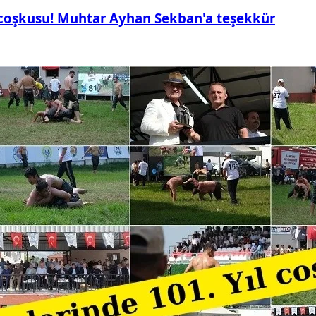
 coşkusu! Muhtar Ayhan Sekban'a teşekkür