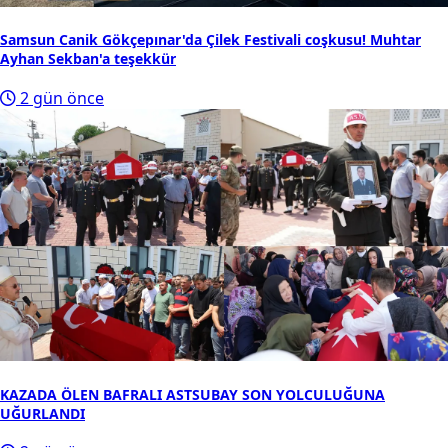
Samsun Canik Gökçepınar'da Çilek Festivali coşkusu! Muhtar
Ayhan Sekban'a teşekkür
2 gün önce
KAZADA ÖLEN BAFRALI ASTSUBAY SON YOLCULUĞUNA
UĞURLANDI