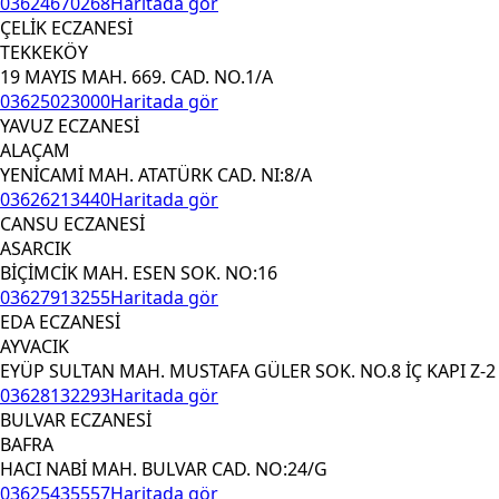
03624670268
Haritada gör
ÇELİK ECZANESİ
TEKKEKÖY
19 MAYIS MAH. 669. CAD. NO.1/A
03625023000
Haritada gör
YAVUZ ECZANESİ
ALAÇAM
YENİCAMİ MAH. ATATÜRK CAD. NI:8/A
03626213440
Haritada gör
CANSU ECZANESİ
ASARCIK
BİÇİMCİK MAH. ESEN SOK. NO:16
03627913255
Haritada gör
EDA ECZANESİ
AYVACIK
EYÜP SULTAN MAH. MUSTAFA GÜLER SOK. NO.8 İÇ KAPI Z-2
03628132293
Haritada gör
BULVAR ECZANESİ
BAFRA
HACI NABİ MAH. BULVAR CAD. NO:24/G
03625435557
Haritada gör