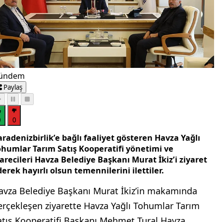
ündem
Paylaş
0
0
radenizbirlik’e bağlı faaliyet gösteren Havza Yağlı
ohumlar Tarım Satış Kooperatifi yönetimi ve
arecileri Havza Belediye Başkanı Murat İkiz’i ziyaret
erek hayırlı olsun temennilerini ilettiler.
avza Belediye Başkanı Murat İkiz’in makamında
erçekleşen ziyarette Havza Yağlı Tohumlar Tarım
atış Kooperatifi Başkanı Mehmet Tural Havza