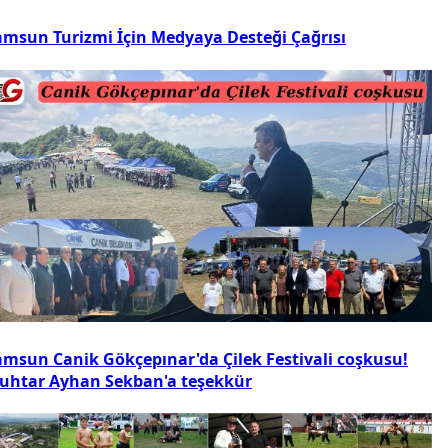
amsun Turizmi İçin Medyaya Desteği Çağrısı
amsun Canik Gökçepınar'da Çilek Festivali coşkusu!
uhtar Ayhan Sekban'a teşekkür