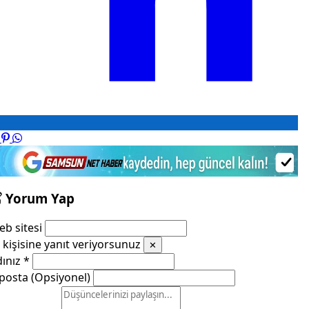
Yorum Yap
b sitesi
kişisine yanıt veriyorsunuz
✕
dınız
*
posta (Opsiyonel)