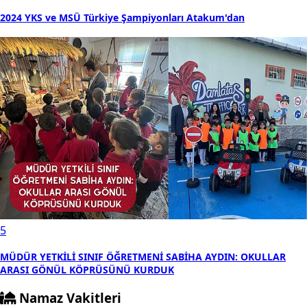
2024 YKS ve MSÜ Türkiye Şampiyonları Atakum'dan
5
MÜDÜR YETKİLİ SINIF ÖĞRETMENİ SABİHA AYDIN: OKULLAR
ARASI GÖNÜL KÖPRÜSÜNÜ KURDUK
Namaz Vakitleri