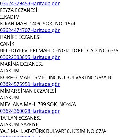
03624329453
Haritada gör
FEYZA ECZANESİ
İLKADIM
KIRAN MAH. 1409. SOK. NO: 15/4
03624474707
Haritada gör
HANİFE ECZANESİ
CANİK
BELEDİYEEVLERİ MAH. CENGİZ TOPEL CAD. NO:63/A
03622383895
Haritada gör
MARİNA ECZANESİ
ATAKUM
KÖRFEZ MAH. İSMET İNÖNÜ BULVARI NO:79/A-B
03624575959
Haritada gör
MİMAR SİNAN ECZANESİ
ATAKUM
MEVLANA MAH. 739.SOK. NO:4/A
03624360028
Haritada gör
TAFLAN ECZANESİ
ATAKUM SAYFİYE
YALI MAH. ATATÜRK BULVARI 8. KISIM NO:67/A