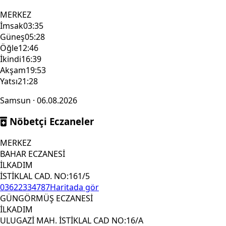
MERKEZ
İmsak
03:35
Güneş
05:28
Öğle
12:46
İkindi
16:39
Akşam
19:53
Yatsı
21:28
Samsun · 06.08.2026
Nöbetçi Eczaneler
MERKEZ
BAHAR ECZANESİ
İLKADIM
İSTİKLAL CAD. NO:161/5
03622334787
Haritada gör
GÜNGÖRMÜŞ ECZANESİ
İLKADIM
ULUGAZİ MAH. İSTİKLAL CAD NO:16/A