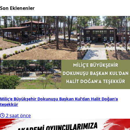
Son Eklenenler
Miliç'e Büyükşehir Dokunuşu Başkan Kul'dan Halit Doğan'a
teşekkür
2 saat önce