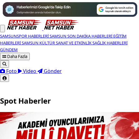
SAMSUNSPOR HABERLERI
SAMSUN SON DAKIKA HABERLERI
EĞITIM
HABERLERI
SAMSUN KÜLTÜR SANAT VE ETKINLIK
SAĞLIK HABERLERI
GÜNDEM
Daha Fazla
Foto
Video
Gönder
Spot Haberler