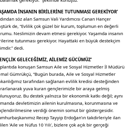
YAŞAMDA İNSANIN BİRİLERİNE TUTUNMASI GEREKİYOR’
dından söz alan Samsun Vali Yardımcısı Canan Hançer
ştürk de, “Evlilik çok güzel bir kurum, toplumun en değerli
rumu. Neslimizin devam etmesi gerekiyor. Yaşamda insanın
rilerine tutunması gerekiyor. Hayattaki en büyük destekçim
imdir.” dedi.
GENÇLİK GELECEĞİMİZ, AİLEMİZ GÜCÜMÜZ’
plantıda konuşan Samsun Aile ve Sosyal Hizmetler İl Müdürü
mal Gümrükçü, “Bugün burada, Aile ve Sosyal Hizmetler
kanlığımız tarafından sağlanan evlilik kredisi desteğinden
rarlanarak yuva kuran gençlerimizle bir araya gelmiş
lunuyoruz. Bu destek yalnızca bir ekonomik katkı değil; aynı
manda devletimizin ailenin kurulmasına, korunmasına ve
çlendirilmesine verdiği önemin somut bir göstergesidir.
mhurbaşkanımız Recep Tayyip Erdoğan’ın takdirleriyle ilan
ilen ’Aile ve Nüfus 10 Yılı’, bizlere çok açık bir gerçeği