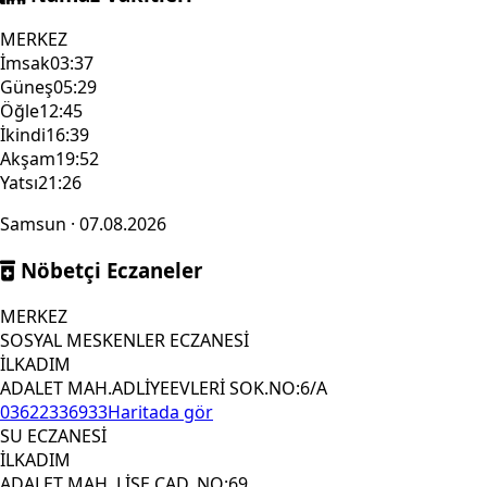
MERKEZ
İmsak
03:37
Güneş
05:29
Öğle
12:45
İkindi
16:39
Akşam
19:52
Yatsı
21:26
Samsun · 07.08.2026
Nöbetçi Eczaneler
MERKEZ
SOSYAL MESKENLER ECZANESİ
İLKADIM
ADALET MAH.ADLİYEEVLERİ SOK.NO:6/A
03622336933
Haritada gör
SU ECZANESİ
İLKADIM
ADALET MAH. LİSE CAD. NO:69