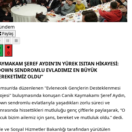
ündem
Paylaş
0
0
AYMAKAM ŞEREF AYDIN’IN YÜREK ISITAN HİKAYESİ:
DOWN SENDROMLU EVLADIMIZ EN BÜYÜK
EREKETİMİZ OLDU”
msun’da düzenlenen "Evlenecek Gençlerin Desteklenmesi
ojesi" buluşmasında konuşan Canik Kaymakamı Şeref Aydın,
wn sendromlu evlatlarıyla yaşadıkları zorlu süreci ve
nrasında hissettikleri mutluluğu genç çiftlerle paylaşarak, “O
cuk bizim ailemiz için şans, bereket ve mutluluk oldu.” dedi.
le ve Sosyal Hizmetler Bakanlığı tarafından yürütülen