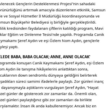
vlenecek Gençlerin Desteklenmesi Projesi”nin sahadaki
rünürlüğünü artırmak amacıyla düzenlenen etkinlik, Samsun
le ve Sosyal Hizmetler İl Müdürlüğü koordinasyonunda ve
msun Büyükşehir Belediyesi iş birliğiyle gerçekleştirildi.
lilik kredisinden faydalanan çiftlerin katıldığı program, Mavi
ıklar Eğitim ve Dinlenme Tesisi’nde yapıldı. Programda Canik
ymakamı Şeref Aydın ve eşi Özlem Nom Aydın, gençlerle
yleşi yaptı.
AİLEDE BABA, BABA OLACAK; ANNE, ANNE OLACAK’
ogramda konuşan Canik Kaymakamı Şeref Aydın, eşi Özlem
m Aydın ile tanışma hikâyelerini anlattıktan sonra,
cuklarının down sendromlu dünyaya geldiğini belirterek
şadıkları süreci samimi ifadelerle paylaştı. Zor günleri inanç
 dayanışmayla aştıklarını vurgulayan Şeref Aydın, “Hayat
zel günler de gösterecek zor zamanlar da. Önemli olan,
zel günleri paylaştığınız gibi zor zamanları da birlikte
rşılamaktır. İnsan ilk anda kabullenemiyor. Ancak biz en