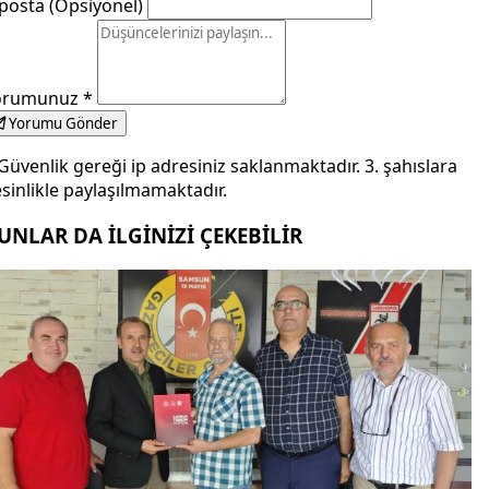
posta (Opsiyonel)
orumunuz
*
Yorumu Gönder
Güvenlik gereği ip adresiniz saklanmaktadır. 3. şahıslara
sinlikle paylaşılmamaktadır.
UNLAR DA İLGİNİZİ ÇEKEBİLİR