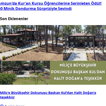
amsun'da Kur'an Kursu Öğrencilerine Serinleten Ödül!
50 Minik Dondurma Sürpriziyle Sevindi
Son Eklenenler
Miliç'e Büyükşehir Dokunuşu Başkan Kul'dan Halit Doğan'a
teşekkür