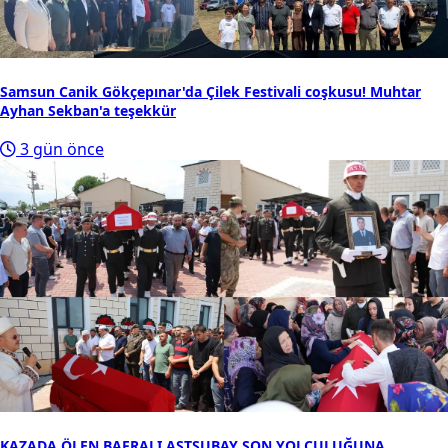
Samsun Canik Gökçepınar'da Çilek Festivali coşkusu! Muhtar
Ayhan Sekban'a teşekkür
3 gün önce
KAZADA ÖLEN BAFRALI ASTSUBAY SON YOLCULUĞUNA