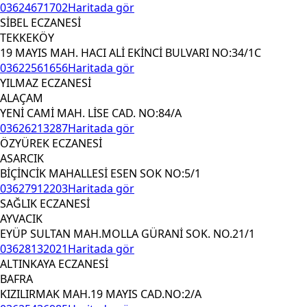
03624671702
Haritada gör
SİBEL ECZANESİ
TEKKEKÖY
19 MAYIS MAH. HACI ALİ EKİNCİ BULVARI NO:34/1C
03622561656
Haritada gör
YILMAZ ECZANESİ
ALAÇAM
YENİ CAMİ MAH. LİSE CAD. NO:84/A
03626213287
Haritada gör
ÖZYÜREK ECZANESİ
ASARCIK
BİÇİNCİK MAHALLESİ ESEN SOK NO:5/1
03627912203
Haritada gör
SAĞLIK ECZANESİ
AYVACIK
EYÜP SULTAN MAH.MOLLA GÜRANİ SOK. NO.21/1
03628132021
Haritada gör
ALTINKAYA ECZANESİ
BAFRA
KIZILIRMAK MAH.19 MAYIS CAD.NO:2/A