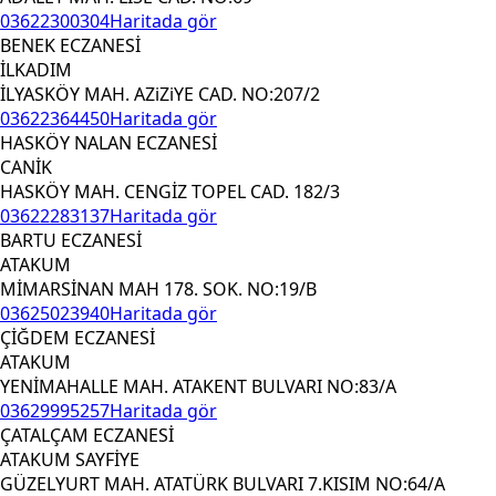
03622300304
Haritada gör
BENEK ECZANESİ
İLKADIM
İLYASKÖY MAH. AZiZiYE CAD. NO:207/2
03622364450
Haritada gör
HASKÖY NALAN ECZANESİ
CANİK
HASKÖY MAH. CENGİZ TOPEL CAD. 182/3
03622283137
Haritada gör
BARTU ECZANESİ
ATAKUM
MİMARSİNAN MAH 178. SOK. NO:19/B
03625023940
Haritada gör
ÇİĞDEM ECZANESİ
ATAKUM
YENİMAHALLE MAH. ATAKENT BULVARI NO:83/A
03629995257
Haritada gör
ÇATALÇAM ECZANESİ
ATAKUM SAYFİYE
GÜZELYURT MAH. ATATÜRK BULVARI 7.KISIM NO:64/A