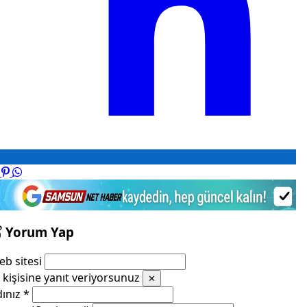
Yorum Yap
b sitesi
kişisine yanıt veriyorsunuz
✕
dınız
*