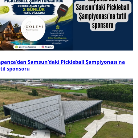
apanca'dan Samsun'daki Pickleball Şampiyonası'na
atil sponsoru