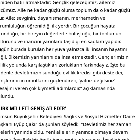
niden hatırlatmaktadır: Gençlik geleceğimiz, ailemiz
cümüz. Aile ne kadar güçlü olursa toplum da o kadar güçlü
ur. Aile; sevginin, dayanışmanın, merhametin ve
rumluluğun öğrenildiği ilk yerdir. Bir çocuğun hayata
tunduğu, bir bireyin değerlerle buluştuğu, bir toplumun
ltürünü ve inancını yarınlara taşıdığı en sağlam yapıdır.
gün burada kurulan her yuva yalnızca iki insanın hayatını
ğil, ülkemizin yarınlarını da inşa etmektedir. Gençlerimizin
lilik yolunda karşılaştıkları zorlukların farkındayız. İşte bu
denle devletimizin sunduğu evlilik kredisi gibi destekler,
nçlerimizin umutlarını güçlendiren, ’yalnız değilsiniz’
sajını veren çok kıymetli adımlardır.” açıklamasında
ulundu.
TÜRK MİLLETİ GENİŞ AİLEDİR’
msun Büyükşehir Belediyesi Sağlık ve Sosyal Hizmetler Daire
şkanı Eyüp Çakır da şunları söyledi: "Devletimiz her zaman
lelerin yanında oldu. Yeni ailelerin yanında olmaya devam
ecek. İnşallah bir ömür boyu mutlu olursunuz. İnşallah çok