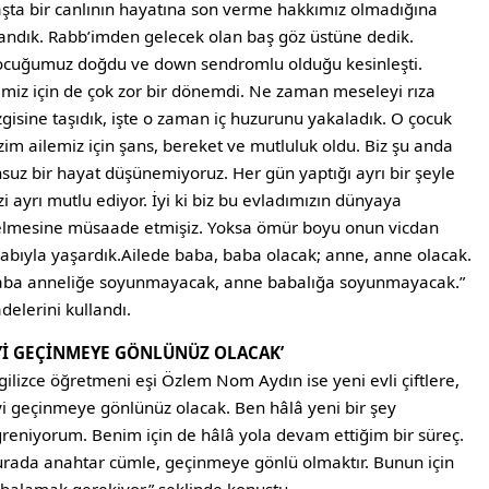
şta bir canlının hayatına son verme hakkımız olmadığına
andık. Rabb’imden gelecek olan baş göz üstüne dedik.
cuğumuz doğdu ve down sendromlu olduğu kesinleşti.
imiz için de çok zor bir dönemdi. Ne zaman meseleyi rıza
zgisine taşıdık, işte o zaman iç huzurunu yakaladık. O çocuk
zim ailemiz için şans, bereket ve mutluluk oldu. Biz şu anda
suz bir hayat düşünemiyoruz. Her gün yaptığı ayrı bir şeyle
zi ayrı mutlu ediyor. İyi ki biz bu evladımızın dünyaya
lmesine müsaade etmişiz. Yoksa ömür boyu onun vicdan
abıyla yaşardık.Ailede baba, baba olacak; anne, anne olacak.
ba anneliğe soyunmayacak, anne babalığa soyunmayacak.”
adelerini kullandı.
İYİ GEÇİNMEYE GÖNLÜNÜZ OLACAK’
gilizce öğretmeni eşi Özlem Nom Aydın ise yeni evli çiftlere,
yi geçinmeye gönlünüz olacak. Ben hâlâ yeni bir şey
reniyorum. Benim için de hâlâ yola devam ettiğim bir süreç.
rada anahtar cümle, geçinmeye gönlü olmaktır. Bunun için
balamak gerekiyor.” şeklinde konuştu.