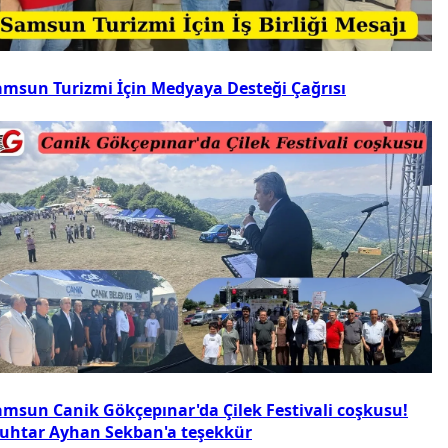
amsun Turizmi İçin Medyaya Desteği Çağrısı
amsun Canik Gökçepınar'da Çilek Festivali coşkusu!
uhtar Ayhan Sekban'a teşekkür