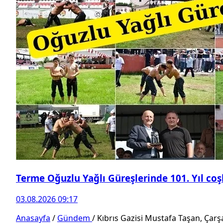
Terme Oğuzlu Yağlı Güreşlerinde 101. Yıl co
03.08.2026 09:17
Anasayfa
/
Gündem
/
Kıbrıs Gazisi Mustafa Taşan, Çar