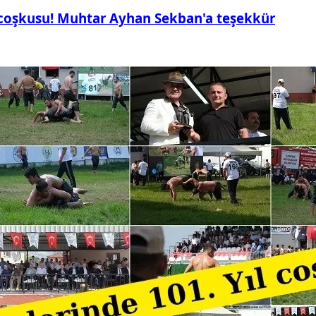
 coşkusu! Muhtar Ayhan Sekban'a teşekkür