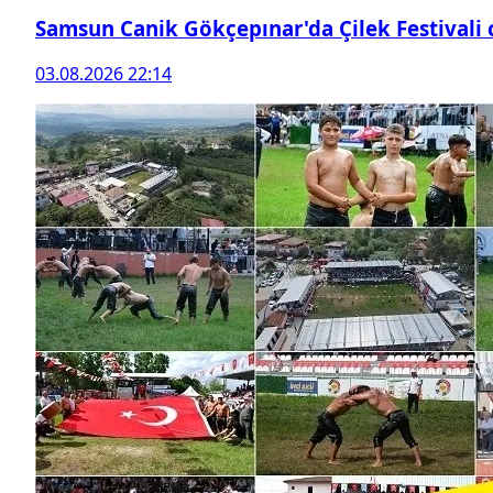
Samsun Canik Gökçepınar'da Çilek Festivali
03.08.2026 22:14