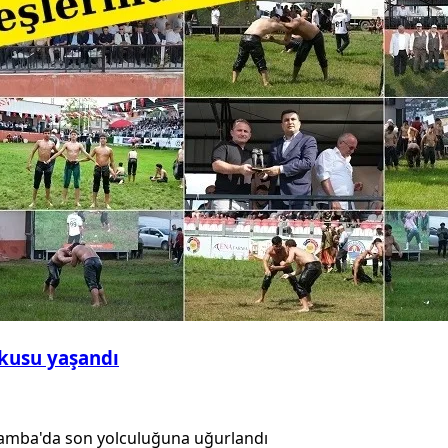
şkusu yaşandı
şamba'da son yolculuğuna uğurlandı