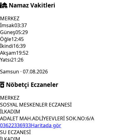
Namaz Vakitleri
MERKEZ
İmsak
03:37
Güneş
05:29
Öğle
12:45
İkindi
16:39
Akşam
19:52
Yatsı
21:26
Samsun · 07.08.2026
Nöbetçi Eczaneler
MERKEZ
SOSYAL MESKENLER ECZANESİ
İLKADIM
ADALET MAH.ADLİYEEVLERİ SOK.NO:6/A
03622336933
Haritada gör
SU ECZANESİ
İLKADIM