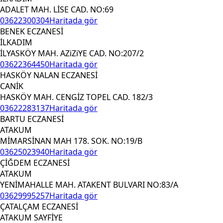
ADALET MAH. LİSE CAD. NO:69
03622300304
Haritada gör
BENEK ECZANESİ
İLKADIM
İLYASKÖY MAH. AZiZiYE CAD. NO:207/2
03622364450
Haritada gör
HASKÖY NALAN ECZANESİ
CANİK
HASKÖY MAH. CENGİZ TOPEL CAD. 182/3
03622283137
Haritada gör
BARTU ECZANESİ
ATAKUM
MİMARSİNAN MAH 178. SOK. NO:19/B
03625023940
Haritada gör
ÇİĞDEM ECZANESİ
ATAKUM
YENİMAHALLE MAH. ATAKENT BULVARI NO:83/A
03629995257
Haritada gör
ÇATALÇAM ECZANESİ
ATAKUM SAYFİYE