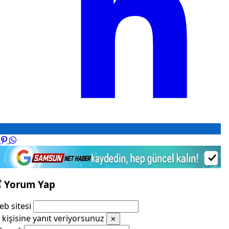
Yorum Yap
b sitesi
kişisine yanıt veriyorsunuz
✕