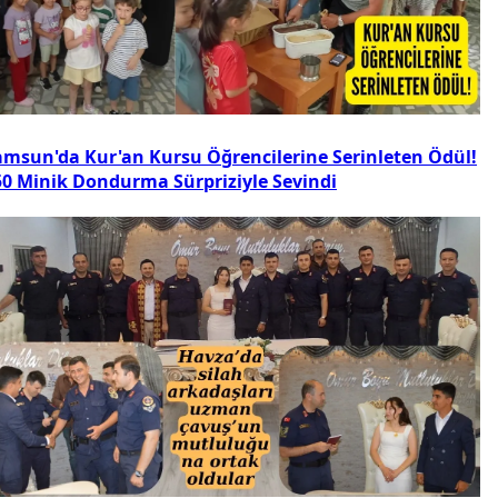
amsun'da Kur'an Kursu Öğrencilerine Serinleten Ödül!
50 Minik Dondurma Sürpriziyle Sevindi