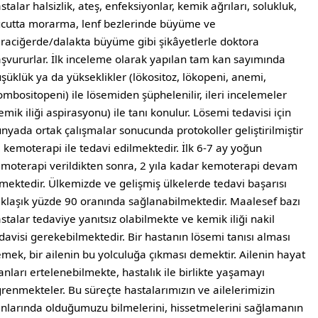
stalar halsizlik, ateş, enfeksiyonlar, kemik ağrıları, solukluk,
cutta morarma, lenf bezlerinde büyüme ve
raciğerde/dalakta büyüme gibi şikâyetlerle doktora
şvururlar. İlk inceleme olarak yapılan tam kan sayımında
şüklük ya da yükseklikler (lökositoz, lökopeni, anemi,
ombositopeni) ile lösemiden şüphelenilir, ileri incelemeler
emik iliği aspirasyonu) ile tanı konulur. Lösemi tedavisi için
nyada ortak çalışmalar sonucunda protokoller geliştirilmiştir
 kemoterapi ile tedavi edilmektedir. İlk 6-7 ay yoğun
moterapi verildikten sonra, 2 yıla kadar kemoterapi devam
mektedir. Ülkemizde ve gelişmiş ülkelerde tedavi başarısı
klaşık yüzde 90 oranında sağlanabilmektedir. Maalesef bazı
stalar tedaviye yanıtsız olabilmekte ve kemik iliği nakil
davisi gerekebilmektedir. Bir hastanın lösemi tanısı alması
mek, bir ailenin bu yolculuğa çıkması demektir. Ailenin hayat
anları ertelenebilmekte, hastalık ile birlikte yaşamayı
renmekteler. Bu süreçte hastalarımızın ve ailelerimizin
nlarında olduğumuzu bilmelerini, hissetmelerini sağlamanın