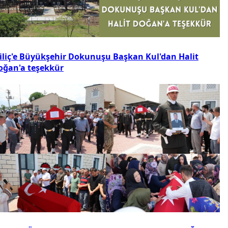
iliç'e Büyükşehir Dokunuşu Başkan Kul'dan Halit
oğan'a teşekkür