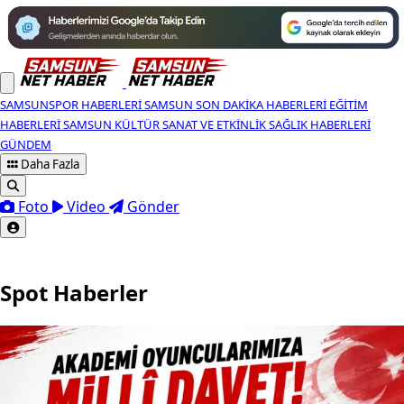
SAMSUNSPOR HABERLERI
SAMSUN SON DAKIKA HABERLERI
EĞITIM
HABERLERI
SAMSUN KÜLTÜR SANAT VE ETKINLIK
SAĞLIK HABERLERI
GÜNDEM
Daha Fazla
Foto
Video
Gönder
Spot Haberler