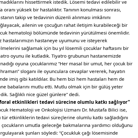
madıklarını hissettirmek istedik. Lösemi tedavi edilebilir ve
fa oranı yüksek bir hastalıktır. Tanının konulması sonrası,
stanın takip ve tedavinin düzenli alınması imkânını
ğlayacak, ailenin ve çocuğun rahat iletişim kurabileceği bir
cuk hematoloji bölümünde tedavinin yürütülmesi önemlidir.
z hastalarımızın hastaneye uyumunu ve isteyerek
lmelerini sağlamak için bu yıl lösemili çocuklar haftasını bir
yatro oyunu ile kutladık. Tiyatro grubunun hastanemizde
nadığı oyuna çocuklarımız “Her masal bir umut, her çocuk bir
hraman” sloganı ile oyunculara cevaplar vererek, hayatın
inde imiş gibi katıldılar. Bu hem bizi hem hastaları hem de
ne babalarını mutlu etti. Mutlu olmak için bir gülüş yeter
dik. Sağlıklı nice güzel günlere” dedi.
oral etkinlikleri tedavi sürecine olumlu katkı sağlıyor”
cuk Hematoloji ve Onkolojisi Uzmanı Dr. Mustafa Bilici ise,
 tür etkinliklerin tedavi süreçlerine olumlu katkı sağladığını
 çocukların umutla geleceğe bakmalarına yardımcı olduğunu
rgulayarak şunları söyledi: “Çocukluk çağı lösemisinde