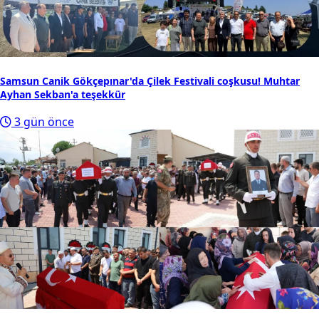
Samsun Canik Gökçepınar'da Çilek Festivali coşkusu! Muhtar
Ayhan Sekban'a teşekkür
3 gün önce