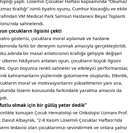
hipliği yaptı. Lösemili Çocuklar Haftası kapsamında “Okumaz
zmaz Krallığı” isimli tiyatro oyunu, Cumhur Kocaoğlu ve ekibi
rafından VM Medical Park Samsun Hastanesi Beyaz Toplantı
lonu’nda sahnelendi.
un çocukların ilgisini çekti
yatro gösterisi, çocuklara moral aşılamak ve hastane
tamında farklı bir deneyim sunmak amacıyla gerçekleştirildi.
kü adında bir masal anlatıcısının krallığa gelişiyle değişen
r ülkenin hikâyesini anlatan oyun, çocukların büyük ilgisini
kti. Oyun boyunca renkli sahneler ve etkileyici performanslar,
nik kahramanların yüzlerinde gülümseme oluşturdu. Etkinlik,
cukların moral ve motivasyonlarını yükseltmenin yanı sıra,
plumda lösemi konusunda farkındalık yaratma amacını da
şıdı.
utlu olmak için bir gülüş yeter dedik”
kinlikte konuşan Çocuk Hematoloji ve Onkolojisi Uzmanı Prof.
. Davut Albayrak, “2-8 Kasım Lösemili Çocuklar Haftası’nda
semi tedavisi olan çocuklarımızı sevindirmek ve onlara yalnız