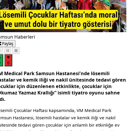
amsun Haberleri
Paylaş
0
0
M Medical Park Samsun Hastanesi’nde lösemili
stalar ve kemik iliği ve nakil ünitesinde tedavi gören
cuklar için düzenlenen etkinlikte, çocuklar için
Okumaz Yazmaz Krallığı” isimli tiyatro oyunu sahne
dı.
semili Çocuklar Haftası kapsamında, VM Medical Park
msun Hastanesi, lösemili hastalar ve kemik iliği ve nakil
itesinde tedavi gören çocuklar için anlamlı bir etkinliğe ev