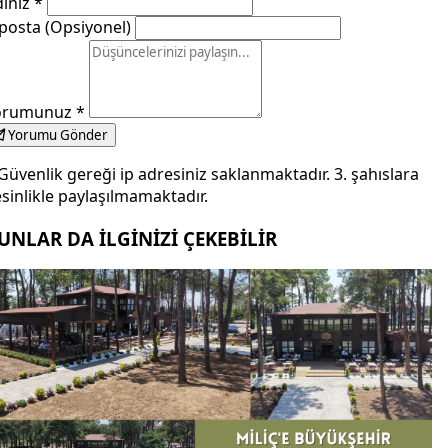
dınız
*
posta (Opsiyonel)
orumunuz
*
Yorumu Gönder
Güvenlik gereği ip adresiniz saklanmaktadır. 3. şahıslara
sinlikle paylaşılmamaktadır.
UNLAR DA İLGİNİZİ ÇEKEBİLİR