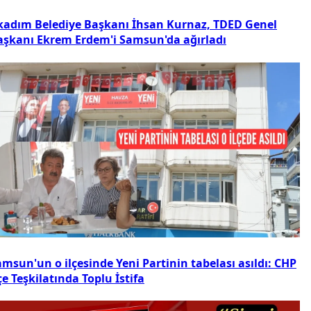
lkadım Belediye Başkanı İhsan Kurnaz, TDED Genel
aşkanı Ekrem Erdem'i Samsun'da ağırladı
msun'un o ilçesinde Yeni Partinin tabelası asıldı: CHP
çe Teşkilatında Toplu İstifa