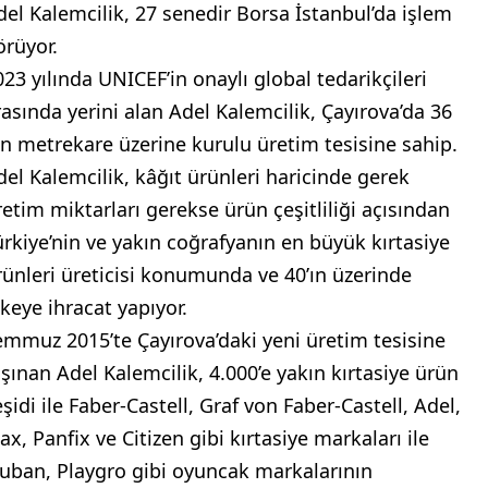
del Kalemcilik, 27 senedir Borsa İstanbul’da işlem
örüyor.
023 yılında UNICEF’in onaylı global tedarikçileri
rasında yerini alan Adel Kalemcilik, Çayırova’da 36
in metrekare üzerine kurulu üretim tesisine sahip.
del Kalemcilik, kâğıt ürünleri haricinde gerek
retim miktarları gerekse ürün çeşitliliği açısından
ürkiye’nin ve yakın coğrafyanın en büyük kırtasiye
rünleri üreticisi konumunda ve 40’ın üzerinde
lkeye ihracat yapıyor.
emmuz 2015’te Çayırova’daki yeni üretim tesisine
aşınan Adel Kalemcilik, 4.000’e yakın kırtasiye ürün
şidi ile Faber-Castell, Graf von Faber-Castell, Adel,
ax, Panfix ve Citizen gibi kırtasiye markaları ile
luban, Playgro gibi oyuncak markalarının