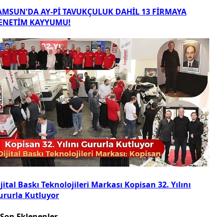
AMSUN'DA AY-Pİ TAVUKÇULUK DAHİL 13 FİRMAYA
ENETİM KAYYUMU!
jital Baskı Teknolojileri Markası Kopisan 32. Yılını
ururla Kutluyor
Son Eklenenler