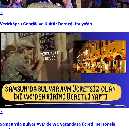
3
Vezirköprü Gençlik ve Kültür Derneği İtalya'da
4
Samsun'da Bulvar AVM'de WC vatandaşa ücretli personele