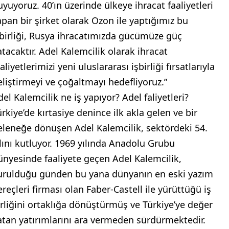
uyuyoruz. 40’ın üzerinde ülkeye ihracat faaliyetleri
apan bir şirket olarak Ozon ile yaptığımız bu
şbirliği, Rusya ihracatımızda gücümüze güç
atacaktır. Adel Kalemcilik olarak ihracat
aliyetlerimizi yeni uluslararası işbirliği fırsatlarıyla
eliştirmeyi ve çoğaltmayı hedefliyoruz.”
del Kalemcilik ne iş yapıyor? Adel faliyetleri?
ürkiye’de kırtasiye denince ilk akla gelen ve bir
eleneğe dönüşen Adel Kalemcilik, sektördeki 54.
ılını kutluyor. 1969 yılında Anadolu Grubu
ünyesinde faaliyete geçen Adel Kalemcilik,
urulduğu günden bu yana dünyanın en eski yazım
ereçleri firması olan Faber-Castell ile yürüttüğü iş
irliğini ortaklığa dönüştürmüş ve Türkiye’ye değer
atan yatırımlarını ara vermeden sürdürmektedir.