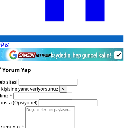
Yorum Yap
b sitesi
kişisine yanıt veriyorsunuz
✕
dınız
*
posta (Opsiyonel)
orumunuz
*