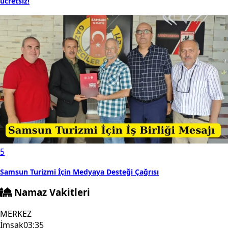
ücretsiz!
5
Samsun Turizmi İçin Medyaya Desteği Çağrısı
Namaz Vakitleri
MERKEZ
İmsak
03:35