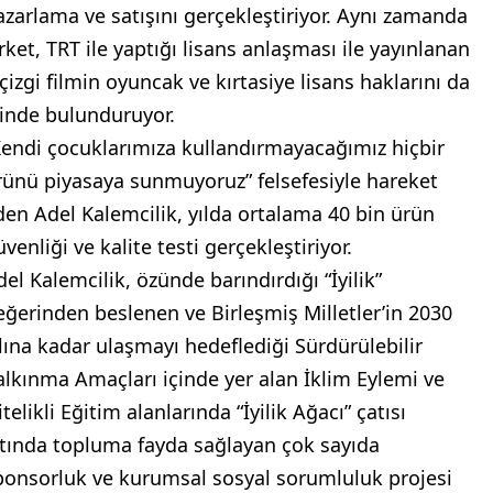
azarlama ve satışını gerçekleştiriyor. Aynı zamanda
irket, TRT ile yaptığı lisans anlaşması ile yayınlanan
 çizgi filmin oyuncak ve kırtasiye lisans haklarını da
linde bulunduruyor.
Kendi çocuklarımıza kullandırmayacağımız hiçbir
rünü piyasaya sunmuyoruz” felsefesiyle hareket
den Adel Kalemcilik, yılda ortalama 40 bin ürün
venliği ve kalite testi gerçekleştiriyor.
del Kalemcilik, özünde barındırdığı “İyilik”
eğerinden beslenen ve Birleşmiş Milletler’in 2030
ılına kadar ulaşmayı hedeflediği Sürdürülebilir
alkınma Amaçları içinde yer alan İklim Eylemi ve
telikli Eğitim alanlarında “İyilik Ağacı” çatısı
ltında topluma fayda sağlayan çok sayıda
ponsorluk ve kurumsal sosyal sorumluluk projesi