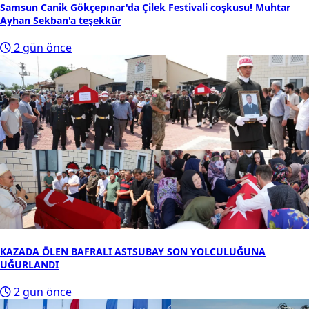
Samsun Canik Gökçepınar'da Çilek Festivali coşkusu! Muhtar
Ayhan Sekban'a teşekkür
2 gün önce
KAZADA ÖLEN BAFRALI ASTSUBAY SON YOLCULUĞUNA
UĞURLANDI
2 gün önce