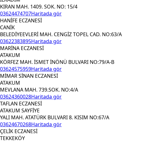
KIRAN MAH. 1409. SOK. NO: 15/4
03624474707
Haritada gör
HANİFE ECZANESİ
CANİK
BELEDİYEEVLERİ MAH. CENGİZ TOPEL CAD. NO:63/A
03622383895
Haritada gör
MARİNA ECZANESİ
ATAKUM
KÖRFEZ MAH. İSMET İNÖNÜ BULVARI NO:79/A-B
03624575959
Haritada gör
MİMAR SİNAN ECZANESİ
ATAKUM
MEVLANA MAH. 739.SOK. NO:4/A
03624360028
Haritada gör
TAFLAN ECZANESİ
ATAKUM SAYFİYE
YALI MAH. ATATÜRK BULVARI 8. KISIM NO:67/A
03624670268
Haritada gör
ÇELİK ECZANESİ
TEKKEKÖY