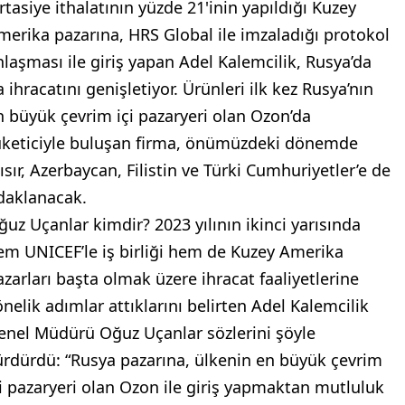
ırtasiye ithalatının yüzde 21'inin yapıldığı Kuzey
merika pazarına, HRS Global ile imzaladığı protokol
nlaşması ile giriş yapan Adel Kalemcilik, Rusya’da
 ihracatını genişletiyor. Ürünleri ilk kez Rusya’nın
n büyük çevrim içi pazaryeri olan Ozon’da
üketiciyle buluşan firma, önümüzdeki dönemde
ısır, Azerbaycan, Filistin ve Türki Cumhuriyetler’e de
daklanacak.
ğuz Uçanlar kimdir? 2023 yılının ikinci yarısında
em UNICEF’le iş birliği hem de Kuzey Amerika
azarları başta olmak üzere ihracat faaliyetlerine
önelik adımlar attıklarını belirten Adel Kalemcilik
enel Müdürü Oğuz Uçanlar sözlerini şöyle
ürdürdü: “Rusya pazarına, ülkenin en büyük çevrim
çi pazaryeri olan Ozon ile giriş yapmaktan mutluluk