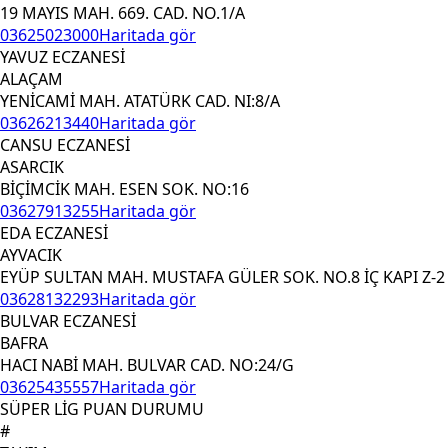
19 MAYIS MAH. 669. CAD. NO.1/A
03625023000
Haritada gör
YAVUZ ECZANESİ
ALAÇAM
YENİCAMİ MAH. ATATÜRK CAD. NI:8/A
03626213440
Haritada gör
CANSU ECZANESİ
ASARCIK
BİÇİMCİK MAH. ESEN SOK. NO:16
03627913255
Haritada gör
EDA ECZANESİ
AYVACIK
EYÜP SULTAN MAH. MUSTAFA GÜLER SOK. NO.8 İÇ KAPI Z-2
03628132293
Haritada gör
BULVAR ECZANESİ
BAFRA
HACI NABİ MAH. BULVAR CAD. NO:24/G
03625435557
Haritada gör
SÜPER LİG PUAN DURUMU
#