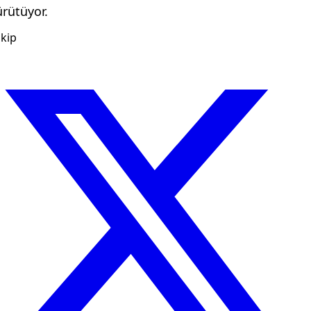
ürütüyor.
kip