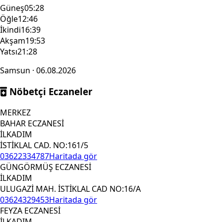
Güneş
05:28
Öğle
12:46
İkindi
16:39
Akşam
19:53
Yatsı
21:28
Samsun · 06.08.2026
Nöbetçi Eczaneler
MERKEZ
BAHAR ECZANESİ
İLKADIM
İSTİKLAL CAD. NO:161/5
03622334787
Haritada gör
GÜNGÖRMÜŞ ECZANESİ
İLKADIM
ULUGAZİ MAH. İSTİKLAL CAD NO:16/A
03624329453
Haritada gör
FEYZA ECZANESİ
İLKADIM