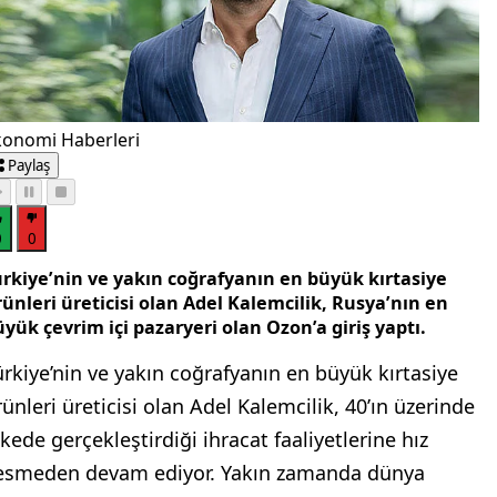
konomi Haberleri
Paylaş
0
0
ürkiye’nin ve yakın coğrafyanın en büyük kırtasiye
ünleri üreticisi olan Adel Kalemcilik, Rusya’nın en
yük çevrim içi pazaryeri olan Ozon’a giriş yaptı.
ürkiye’nin ve yakın coğrafyanın en büyük kırtasiye
rünleri üreticisi olan Adel Kalemcilik, 40’ın üzerinde
lkede gerçekleştirdiği ihracat faaliyetlerine hız
esmeden devam ediyor. Yakın zamanda dünya