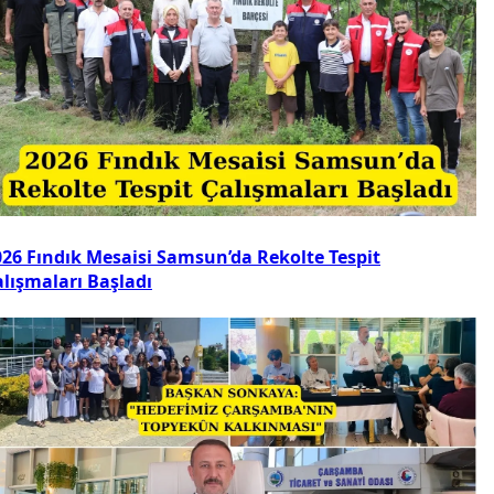
026 Fındık Mesaisi Samsun’da Rekolte Tespit
alışmaları Başladı