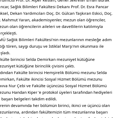
rdımcısı Prof. Dr. Alper Kesten, Genel Sekreter Erhan Burak
ncar, Sağlık Bilimleri Fakültesi Dekanı Prof. Dr. Esra Pancar
ksel, Dekan Yardımcıları Doç. Dr. Gülcan Taşkıran Eskici, Doç.
. Mahmut Yaran, akademisyenler, mezun olan öğrenciler,
zun olan öğrencilerin aileleri ve davetlilerin katılımıyla
rçekleşti.
Ü Sağlık Bilimleri Fakültesi’nin mezunlarının mesleğe adım
tığı tören, saygı duruşu ve İstiklal Marşı'nın okunması ile
şladı.
külte birincisi Selda Demirkan mezuniyet kütüğüne
zuniyet kütüğüne birincilik çivisini çaktı.
dından Fakülte birincisi Hemşirelik Bölümü mezunu Selda
mirkan, Fakülte ikincisi Sosyal Hizmet Bölümü mezunu
vva Nur Çebi ve Fakülte üçüncüsü Sosyal Hizmet Bölümü
zunu Handan Kiper ’e protokol üyeleri tarafından hediyeleri
 başarı belgeleri takdim edildi.
renin devamında her bölümün birinci, ikinci ve üçüncü olan
zunlarına, ardından fakültemizin tüm mezunlarına başarı