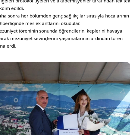
lgeleri protokol üyeleri ve akademisyenler tarafından tek tek
kdim edildi.
ha sonra her bölümden genç sağlıkçılar sırasıyla hocalarının
hberliğinde meslek antlarını okudular.
zuniyet töreninin sonunda öğrencilerin, keplerini havaya
arak mezuniyet sevinçlerini yaşamalarının ardından tören
na erdi.