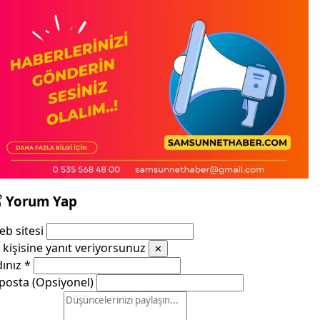
Yorum Yap
b sitesi
kişisine yanıt veriyorsunuz
✕
dınız
*
posta (Opsiyonel)