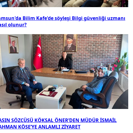
amsun'da Bilim Kafe'de söyleşi Bilgi güvenliği uzmanı
asıl olunur?
ASIN SÖZCÜSÜ KÖKSAL ÖNER’DEN MÜDÜR İSMAİL
AHMAN KÖSE’YE ANLAMLI ZİYARET