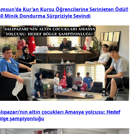
amsun'da Kur'an Kursu Öğrencilerine Serinleten Ödül!
50 Minik Dondurma Sürpriziyle Sevindi
alıpazarı’nın altın çocukları Amasya yolcusu: Hedef
ölge şampiyonluğu