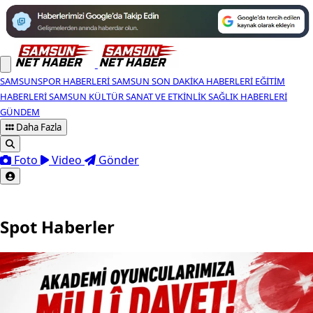
SAMSUNSPOR HABERLERI
SAMSUN SON DAKIKA HABERLERI
EĞITIM
HABERLERI
SAMSUN KÜLTÜR SANAT VE ETKINLIK
SAĞLIK HABERLERI
GÜNDEM
Daha Fazla
Foto
Video
Gönder
Spot Haberler