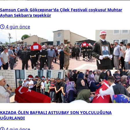
Samsun Canik Gökçepınar'da Çilek Festivali coşkusu! Muhtar
Ayhan Sekban'a teşekkür
4 gün önce
KAZADA ÖLEN BAFRALI ASTSUBAY SON YOLCULUĞUNA
UĞURLANDI
4 gün önce