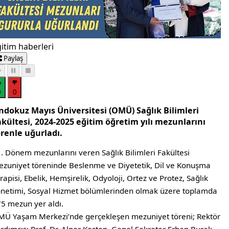
itim haberleri
Paylaş
0
0
ndokuz Mayıs Üniversitesi (OMÜ) Sağlık Bilimleri
akültesi, 2024-2025 eğitim öğretim yılı mezunlarını
örenle uğurladı.
. Dönem mezunlarını veren Sağlık Bilimleri Fakültesi
zuniyet töreninde Beslenme ve Diyetetik, Dil ve Konuşma
rapisi, Ebelik, Hemşirelik, Odyoloji, Ortez ve Protez, Sağlık
netimi, Sosyal Hizmet bölümlerinden olmak üzere toplamda
5 mezun yer aldı.
Ü Yaşam Merkezi’nde gerçekleşen mezuniyet töreni; Rektör