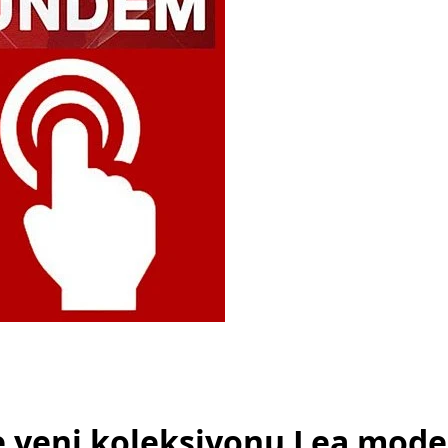
e yeni koleksiyonu Lea model