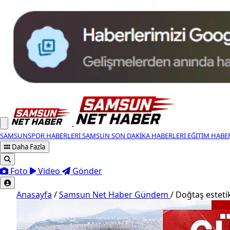
SAMSUNSPOR HABERLERI
SAMSUN SON DAKIKA HABERLERI
EĞITIM HABE
Daha Fazla
Foto
Video
Gönder
Anasayfa
/
Samsun Net Haber Gündem
/
Doğtaş estetik