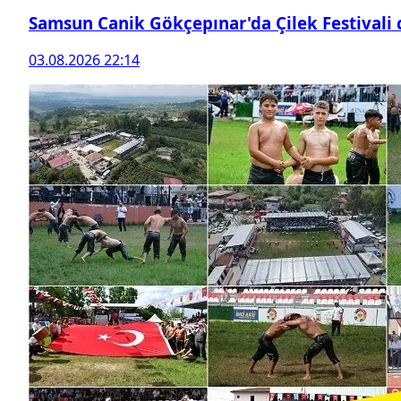
Samsun Canik Gökçepınar'da Çilek Festivali
03.08.2026 22:14