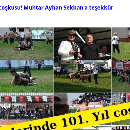
 coşkusu! Muhtar Ayhan Sekban'a teşekkür