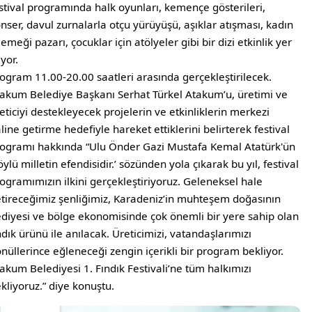
stival programında halk oyunları, kemençe gösterileri,
nser, davul zurnalarla otçu yürüyüşü, aşıklar atışması, kadın
 emeği pazarı, çocuklar için atölyeler gibi bir dizi etkinlik yer
ıyor.
ogram 11.00-20.00 saatleri arasında gerçekleştirilecek.
akum Belediye Başkanı Serhat Türkel Atakum’u, üretimi ve
eticiyi destekleyecek projelerin ve etkinliklerin merkezi
line getirme hedefiyle hareket ettiklerini belirterek festival
ogramı hakkında “Ulu Önder Gazi Mustafa Kemal Atatürk'ün
öylü milletin efendisidir.’ sözünden yola çıkarak bu yıl, festival
ogramımızın ilkini gerçekleştiriyoruz. Geleneksel hale
tireceğimiz şenliğimiz, Karadeniz’in muhteşem doğasının
diyesi ve bölge ekonomisinde çok önemli bir yere sahip olan
ndık ürünü ile anılacak. Üreticimizi, vatandaşlarımızı
nüllerince eğleneceği zengin içerikli bir program bekliyor.
akum Belediyesi 1. Fındık Festivali’ne tüm halkımızı
kliyoruz.” diye konuştu.