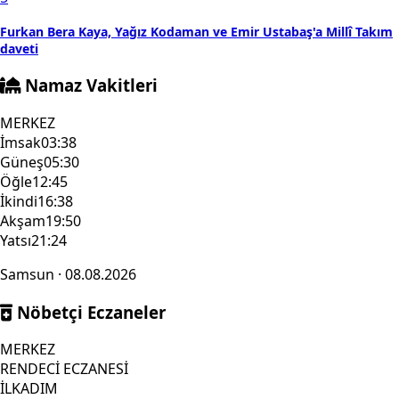
Furkan Bera Kaya, Yağız Kodaman ve Emir Ustabaş'a Millî Takım
daveti
Namaz Vakitleri
MERKEZ
İmsak
03:38
Güneş
05:30
Öğle
12:45
İkindi
16:38
Akşam
19:50
Yatsı
21:24
Samsun · 08.08.2026
Nöbetçi Eczaneler
MERKEZ
RENDECİ ECZANESİ
İLKADIM