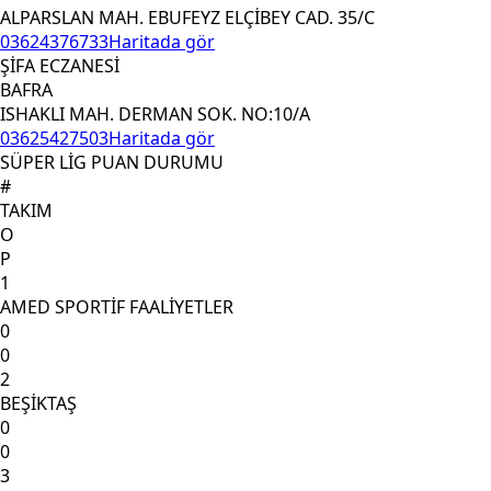
ALPARSLAN MAH. EBUFEYZ ELÇİBEY CAD. 35/C
03624376733
Haritada gör
ŞİFA ECZANESİ
BAFRA
ISHAKLI MAH. DERMAN SOK. NO:10/A
03625427503
Haritada gör
SÜPER LİG PUAN DURUMU
#
TAKIM
O
P
1
AMED SPORTİF FAALİYETLER
0
0
2
BEŞİKTAŞ
0
0
3