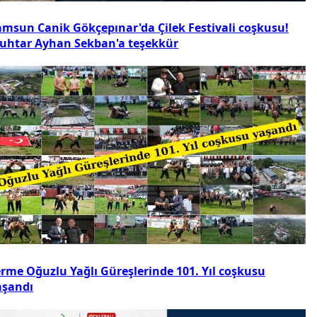
amsun Canik Gökçepınar'da Çilek Festivali coşkusu!
uhtar Ayhan Sekban'a teşekkür
erme Oğuzlu Yağlı Güreşlerinde 101. Yıl coşkusu
aşandı