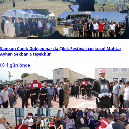
Samsun Canik Gökçepınar'da Çilek Festivali coşkusu! Muhtar
Ayhan Sekban'a teşekkür
4 gün önce