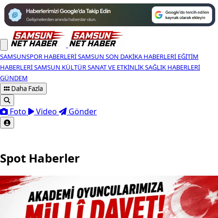
SAMSUNSPOR HABERLERI
SAMSUN SON DAKIKA HABERLERI
EĞITIM
HABERLERI
SAMSUN KÜLTÜR SANAT VE ETKINLIK
SAĞLIK HABERLERI
GÜNDEM
Daha Fazla
Foto
Video
Gönder
Spot Haberler