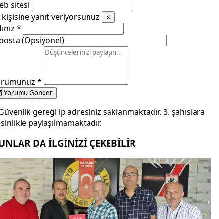
b sitesi
kişisine yanıt veriyorsunuz
✕
dınız
*
posta (Opsiyonel)
orumunuz
*
Yorumu Gönder
Güvenlik gereği ip adresiniz saklanmaktadır. 3. şahıslara
sinlikle paylaşılmamaktadır.
UNLAR DA İLGİNİZİ ÇEKEBİLİR