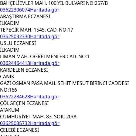
BAHÇELİEVLER MAH. 100.YIL BULVARI NO:257/B
03622306074
Haritada gör
ARAŞTIRMA ECZANESİ
İLKADIM
TEPECİK MAH. 1545. CAD. NO:17
03625032330
Haritada gör
USLU ECZANESİ
İLKADIM
LİMAN MAH. ÖĞRETMENLER CAD. NO:1
03624464413
Haritada gör
KARDELEN ECZANESİ
CANİK
GAZI OSMAN PASA MAH. SEHIT MESUT BIRINCI CADDESI
NO:166
03622284628
Haritada gör
ÇÖLGEÇEN ECZANESİ
ATAKUM
CUMHURİYET MAH. 83. SOK. 20/A
03625035732
Haritada gör
ÇELEBİ ECZANESİ