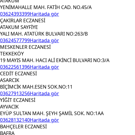
ATAKUM
YENİMAHALLE MAH. FATİH CAD. NO.45/A
03624393399
Haritada gör
ÇAKIRLAR ECZANESİ
ATAKUM SAYFİYE
YALI MAH. ATATÜRK BULVARI NO:263/B
03624577799
Haritada gör
MESKENLER ECZANESİ
TEKKEKÖY
19 MAYIS MAH. HACI ALİ EKİNCİ BULVARI NO:3/A
03622561396
Haritada gör
CEDİT ECZANESİ
ASARCIK
BİÇİMCİK MAH.ESEN SOK.NO:11
03627913256
Haritada gör
YİĞİT ECZANESİ
AYVACIK
EYÜP SULTAN MAH. ŞEYH ŞAMİL SOK. NO:1AA
03628132140
Haritada gör
BAHÇELER ECZANESİ
BAFRA