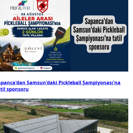
apanca'dan Samsun'daki Pickleball Şampiyonası'na
atil sponsoru