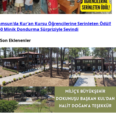
amsun'da Kur'an Kursu Öğrencilerine Serinleten Ödül!
50 Minik Dondurma Sürpriziyle Sevindi
Son Eklenenler