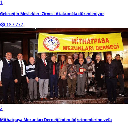
1
Geleceğin Meslekleri Zirvesi Atakum’da düzenleniyor
18
/
777
2
Mithatpaşa Mezunları Derneği’nden öğretmenlerine vefa