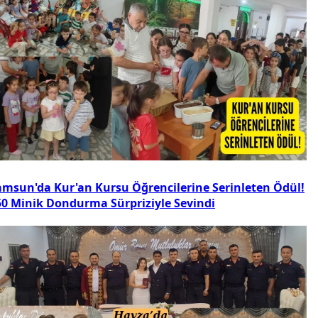
amsun'da Kur'an Kursu Öğrencilerine Serinleten Ödül!
50 Minik Dondurma Sürpriziyle Sevindi