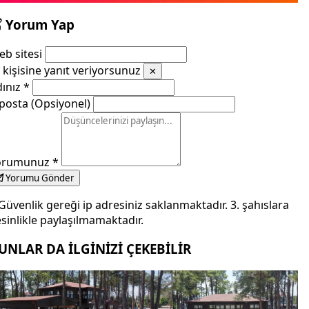
Yorum Yap
b sitesi
kişisine yanıt veriyorsunuz
✕
dınız
*
posta (Opsiyonel)
orumunuz
*
Yorumu Gönder
Güvenlik gereği ip adresiniz saklanmaktadır. 3. şahıslara
sinlikle paylaşılmamaktadır.
UNLAR DA İLGİNİZİ ÇEKEBİLİR