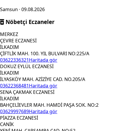
Samsun · 09.08.2026
Nöbetçi Eczaneler
MERKEZ
ÇEVRE ECZANESİ
İLKADIM
ÇİFTLİK MAH. 100. YIL BULVARI NO:225/A
03622336321
Haritada gör
DOKUZ EYLÜL ECZANESİ
İLKADIM
İLYASKÖY MAH. AZİZİYE CAD. NO.205/A
03622368481
Haritada gör
SENA ÇAKMAK ECZANESİ
İLKADIM
BAHÇELİEVLER MAH. HAMDİ PAŞA SOK. NO:2
03629997689
Haritada gör
PİAZZA ECZANESİ
CANİK
YENİ MAH. ÇARŞAMBA CAD. NO:52