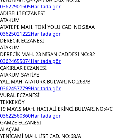
03622901605
Haritada gör
ADIBELLİ ECZANESİ
ATAKUM
ATATEPE MAH. TOKİ YOLU CAD. NO:28AA
03625021222
Haritada gör
DERECiK ECZANESİ
ATAKUM
DERECİK MAH. 23 NISAN CADDESI NO:82
03624655074
Haritada gör
ÇAKIRLAR ECZANESİ
ATAKUM SAYFİYE
YALI MAH. ATATÜRK BULVARI NO:263/B
03624577799
Haritada gör
VURAL ECZANESİ
TEKKEKÖY
19 MAYIS MAH. HACI ALİ EKİNCİ BULVARI NO:4/C
03622560360
Haritada gör
GAMZE ECZANESİ
ALAÇAM
YENİCAMİ MAH. LİSE CAD. NO:68/A