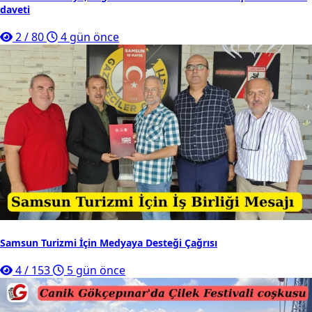
daveti
2
/
80
4 gün önce
Samsun Turizmi İçin Medyaya Desteği Çağrısı
4
/
153
5 gün önce