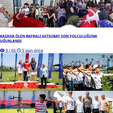
KAZADA ÖLEN BAFRALI ASTSUBAY SON YOLCULUĞUNA
UĞURLANDI
3
/
65
5 gün önce