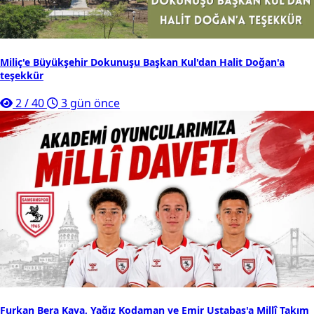
Miliç'e Büyükşehir Dokunuşu Başkan Kul'dan Halit Doğan'a
teşekkür
2
/
40
3 gün önce
Furkan Bera Kaya, Yağız Kodaman ve Emir Ustabaş'a Millî Takım