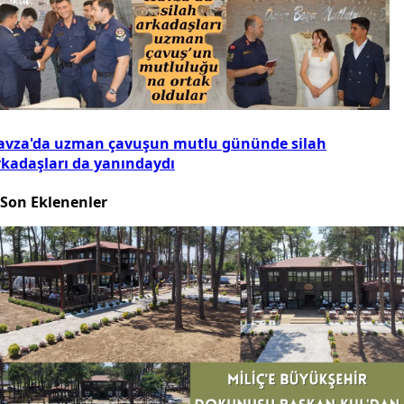
avza'da uzman çavuşun mutlu gününde silah
rkadaşları da yanındaydı
Son Eklenenler