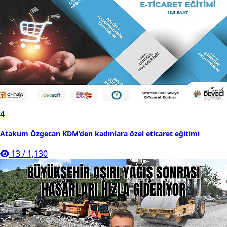
4
Atakum Özgecan KDM’den kadınlara özel eticaret eğitimi
13
/
1,130