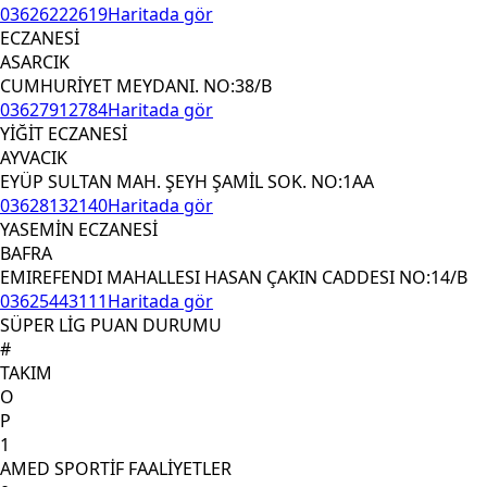
03626222619
Haritada gör
ECZANESİ
ASARCIK
CUMHURİYET MEYDANI. NO:38/B
03627912784
Haritada gör
YİĞİT ECZANESİ
AYVACIK
EYÜP SULTAN MAH. ŞEYH ŞAMİL SOK. NO:1AA
03628132140
Haritada gör
YASEMİN ECZANESİ
BAFRA
EMIREFENDI MAHALLESI HASAN ÇAKIN CADDESI NO:14/B
03625443111
Haritada gör
SÜPER LİG PUAN DURUMU
#
TAKIM
O
P
1
AMED SPORTİF FAALİYETLER