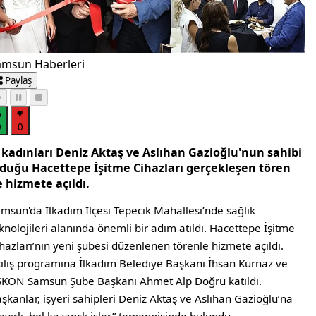
amsun Haberleri
Paylaş
0
0
ş kadınları Deniz Aktaş ve Aslıhan Gazioğlu'nun sahibi
lduğu Hacettepe İşitme Cihazları gerçekleşen tören
e hizmete açıldı.
msun'da İlkadım İlçesi Tepecik Mahallesi’nde sağlık
knolojileri alanında önemli bir adım atıldı. Hacettepe İşitme
hazları’nın yeni şubesi düzenlenen törenle hizmete açıldı.
ılış programına İlkadım Belediye Başkanı İhsan Kurnaz ve
KON Samsun Şube Başkanı Ahmet Alp Doğru katıldı.
şkanlar, işyeri sahipleri Deniz Aktaş ve Aslıhan Gazioğlu’na