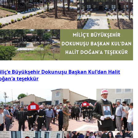
iliç'e Büyükşehir Dokunuşu Başkan Kul'dan Halit
oğan'a teşekkür