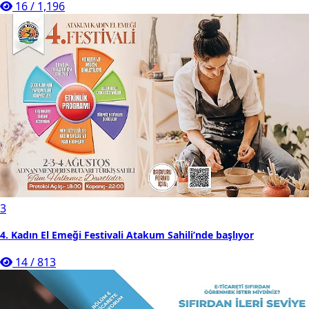
16
/
1,196
3
4. Kadın El Emeği Festivali Atakum Sahili’nde başlıyor
14
/
813