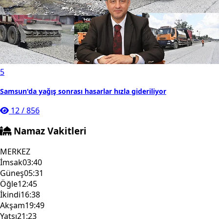
5
Samsun'da yağış sonrası hasarlar hızla gideriliyor
12
/
856
Namaz Vakitleri
MERKEZ
İmsak
03:40
Güneş
05:31
Öğle
12:45
İkindi
16:38
Akşam
19:49
Yatsı
21:23