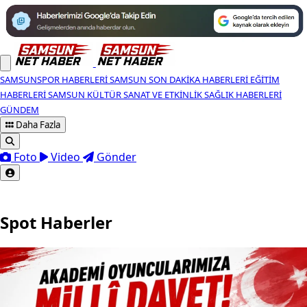
SAMSUNSPOR HABERLERI
SAMSUN SON DAKIKA HABERLERI
EĞITIM
HABERLERI
SAMSUN KÜLTÜR SANAT VE ETKINLIK
SAĞLIK HABERLERI
GÜNDEM
Daha Fazla
Foto
Video
Gönder
Spot Haberler