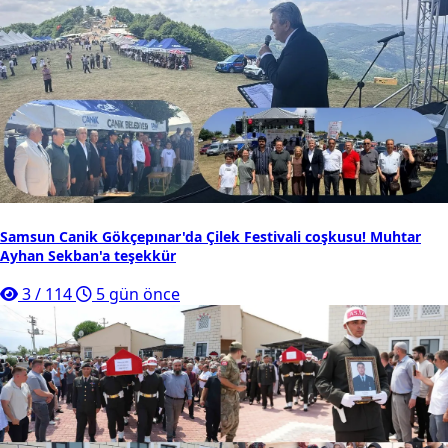
Samsun Canik Gökçepınar'da Çilek Festivali coşkusu! Muhtar
Ayhan Sekban'a teşekkür
3
/
114
5 gün önce