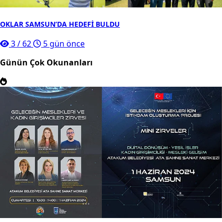
OKLAR SAMSUN’DA HEDEFİ BULDU
3
/
62
5 gün önce
Günün Çok Okunanları