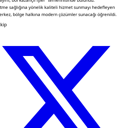
ayırlı, bol kazançlı işler” temennisinde bulundu.
itme sağlığına yönelik kaliteli hizmet sunmayı hedefleyen
rkez, bölge halkına modern çözümler sunacağı öğrenildi.
kip