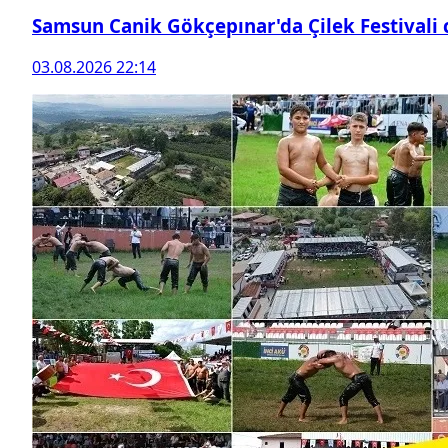
Samsun Canik Gökçepınar'da Çilek Festivali
03.08.2026 22:14