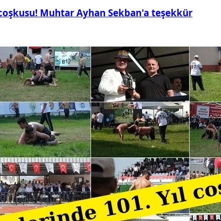
 coşkusu! Muhtar Ayhan Sekban'a teşekkür