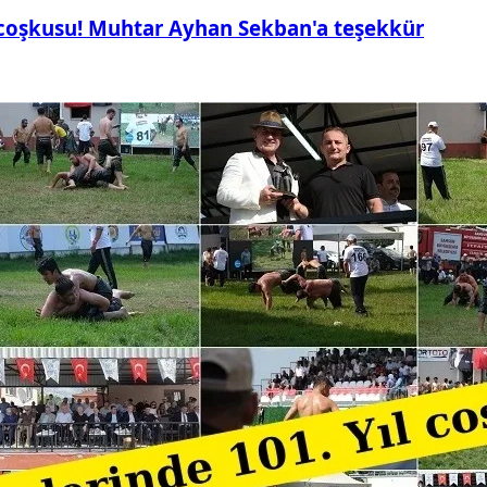
 coşkusu! Muhtar Ayhan Sekban'a teşekkür