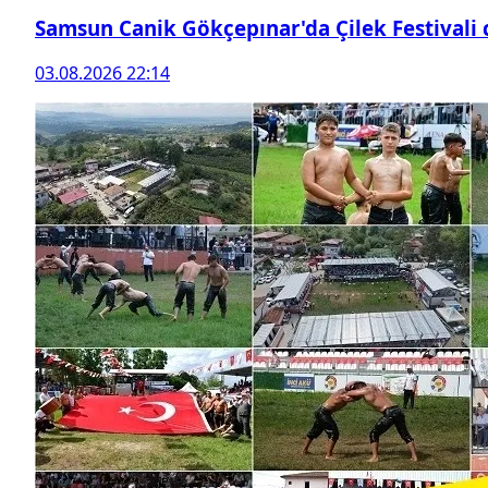
Samsun Canik Gökçepınar'da Çilek Festivali
03.08.2026 22:14