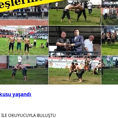
şkusu yaşandı
I İLE OKUYUCUYLA BULUŞTU