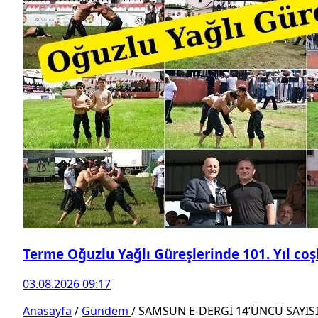
Terme Oğuzlu Yağlı Güreşlerinde 101. Yıl co
03.08.2026 09:17
Anasayfa
/
Gündem
/
SAMSUN E-DERGİ 14’ÜNCÜ SAYIS