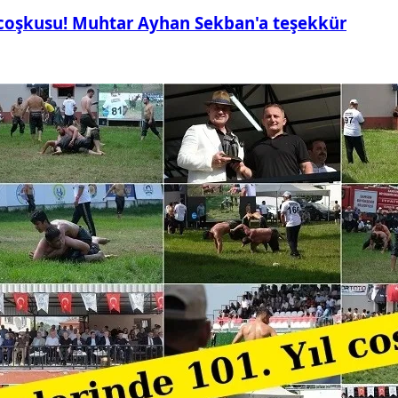
 coşkusu! Muhtar Ayhan Sekban'a teşekkür