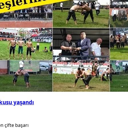
şkusu yaşandı
 çifte başarı