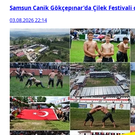
Samsun Canik Gökçepınar'da Çilek Festivali
03.08.2026 22:14