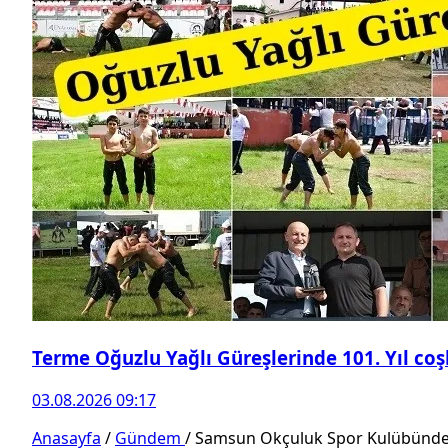
Terme Oğuzlu Yağlı Güreşlerinde 101. Yıl co
03.08.2026 09:17
Anasayfa
/
Gündem
/
Samsun Okçuluk Spor Kulübünden