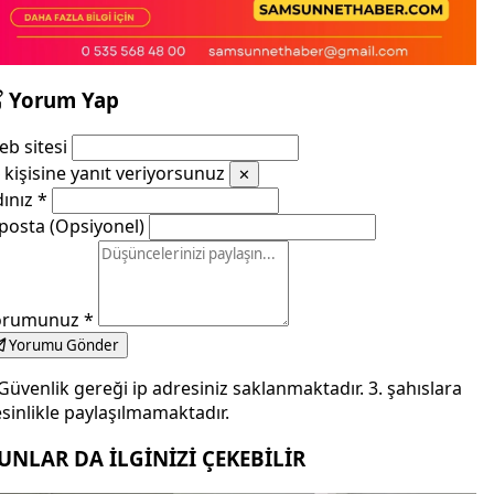
Yorum Yap
b sitesi
kişisine yanıt veriyorsunuz
✕
dınız
*
posta (Opsiyonel)
orumunuz
*
Yorumu Gönder
Güvenlik gereği ip adresiniz saklanmaktadır. 3. şahıslara
sinlikle paylaşılmamaktadır.
UNLAR DA İLGİNİZİ ÇEKEBİLİR