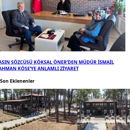
ASIN SÖZCÜSÜ KÖKSAL ÖNER’DEN MÜDÜR İSMAİL
AHMAN KÖSE’YE ANLAMLI ZİYARET
Son Eklenenler