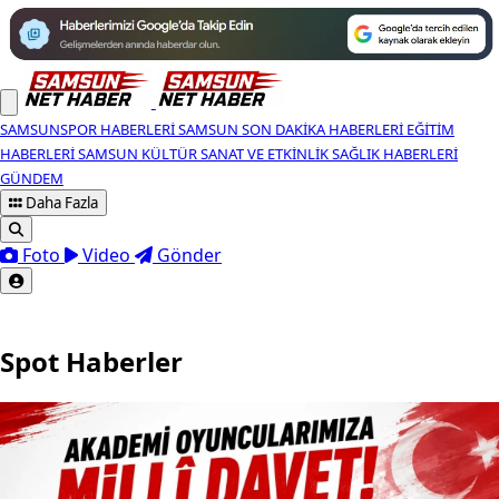
SAMSUNSPOR HABERLERI
SAMSUN SON DAKIKA HABERLERI
EĞITIM
HABERLERI
SAMSUN KÜLTÜR SANAT VE ETKINLIK
SAĞLIK HABERLERI
GÜNDEM
Daha Fazla
Foto
Video
Gönder
Spot Haberler