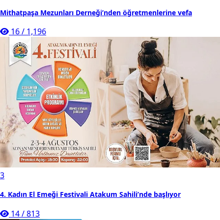
Mithatpaşa Mezunları Derneği’nden öğretmenlerine vefa
16
/
1,196
3
4. Kadın El Emeği Festivali Atakum Sahili’nde başlıyor
14
/
813