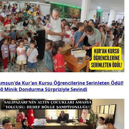
amsun'da Kur'an Kursu Öğrencilerine Serinleten Ödül!
50 Minik Dondurma Sürpriziyle Sevindi