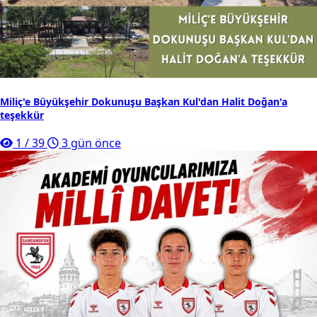
Miliç'e Büyükşehir Dokunuşu Başkan Kul'dan Halit Doğan'a
teşekkür
1
/
39
3 gün önce