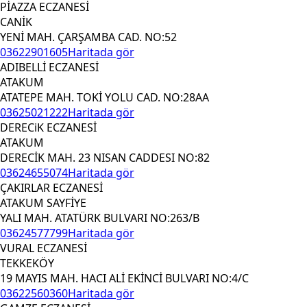
PİAZZA ECZANESİ
CANİK
YENİ MAH. ÇARŞAMBA CAD. NO:52
03622901605
Haritada gör
ADIBELLİ ECZANESİ
ATAKUM
ATATEPE MAH. TOKİ YOLU CAD. NO:28AA
03625021222
Haritada gör
DERECiK ECZANESİ
ATAKUM
DERECİK MAH. 23 NISAN CADDESI NO:82
03624655074
Haritada gör
ÇAKIRLAR ECZANESİ
ATAKUM SAYFİYE
YALI MAH. ATATÜRK BULVARI NO:263/B
03624577799
Haritada gör
VURAL ECZANESİ
TEKKEKÖY
19 MAYIS MAH. HACI ALİ EKİNCİ BULVARI NO:4/C
03622560360
Haritada gör