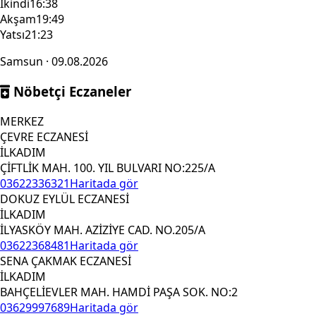
İkindi
16:38
Akşam
19:49
Yatsı
21:23
Samsun · 09.08.2026
Nöbetçi Eczaneler
MERKEZ
ÇEVRE ECZANESİ
İLKADIM
ÇİFTLİK MAH. 100. YIL BULVARI NO:225/A
03622336321
Haritada gör
DOKUZ EYLÜL ECZANESİ
İLKADIM
İLYASKÖY MAH. AZİZİYE CAD. NO.205/A
03622368481
Haritada gör
SENA ÇAKMAK ECZANESİ
İLKADIM
BAHÇELİEVLER MAH. HAMDİ PAŞA SOK. NO:2
03629997689
Haritada gör