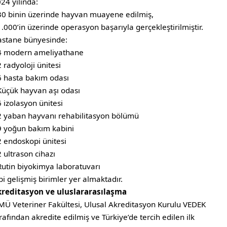
24 yılında:
30 binin üzerinde hayvan muayene edilmiş,
1.000’in üzerinde operasyon başarıyla gerçekleştirilmiştir.
stane bünyesinde:
4 modern ameliyathane
2 radyoloji ünitesi
6 hasta bakım odası
Küçük hayvan aşı odası
6 izolasyon ünitesi
2 yaban hayvanı rehabilitasyon bölümü
9 yoğun bakım kabini
2 endoskopi ünitesi
2 ultrason cihazı
Rutin biyokimya laboratuvarı
bi gelişmiş birimler yer almaktadır.
kreditasyon ve uluslararasılaşma
Ü Veteriner Fakültesi, Ulusal Akreditasyon Kurulu VEDEK
rafından akredite edilmiş ve Türkiye’de tercih edilen ilk