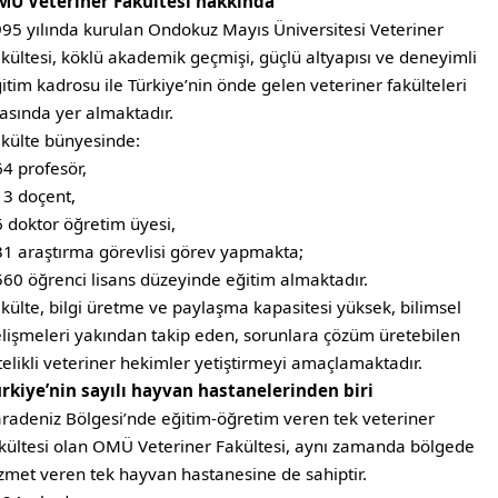
MÜ Veteriner Fakültesi hakkında
95 yılında kurulan Ondokuz Mayıs Üniversitesi Veteriner
kültesi, köklü akademik geçmişi, güçlü altyapısı ve deneyimli
itim kadrosu ile Türkiye’nin önde gelen veteriner fakülteleri
asında yer almaktadır.
külte bünyesinde:
64 profesör,
13 doçent,
6 doktor öğretim üyesi,
31 araştırma görevlisi görev yapmakta;
560 öğrenci lisans düzeyinde eğitim almaktadır.
külte, bilgi üretme ve paylaşma kapasitesi yüksek, bilimsel
lişmeleri yakından takip eden, sorunlara çözüm üretebilen
telikli veteriner hekimler yetiştirmeyi amaçlamaktadır.
rkiye’nin sayılı hayvan hastanelerinden biri
radeniz Bölgesi’nde eğitim-öğretim veren tek veteriner
kültesi olan OMÜ Veteriner Fakültesi, aynı zamanda bölgede
zmet veren tek hayvan hastanesine de sahiptir.