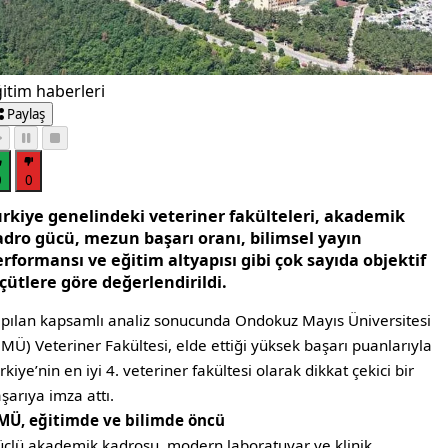
itim haberleri
Paylaş
0
0
ürkiye genelindeki veteriner fakülteleri, akademik
adro gücü, mezun başarı oranı, bilimsel yayın
rformansı ve eğitim altyapısı gibi çok sayıda objektif
çütlere göre değerlendirildi.
pılan kapsamlı analiz sonucunda Ondokuz Mayıs Üniversitesi
MÜ) Veteriner Fakültesi, elde ettiği yüksek başarı puanlarıyla
rkiye’nin en iyi 4. veteriner fakültesi olarak dikkat çekici bir
şarıya imza attı.
MÜ, eğitimde ve bilimde öncü
çlü akademik kadrosu, modern laboratuvar ve klinik