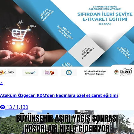
4
Atakum Özgecan KDM’den kadınlara özel eticaret eğitimi
13
/
1,130