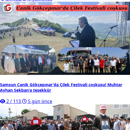
Samsun Canik Gökçepınar'da Çilek Festivali coşkusu! Muhtar
Ayhan Sekban'a teşekkür
2
/
113
5 gün önce