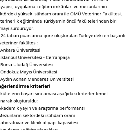
tyapısı, uygulamalı eğitim imkânları ve mezunlarının
ktördeki yüksek istihdam oranı ile OMÜ Veteriner Fakültesi,
terinerlik eğitiminde Türkiye’nin öncü fakültelerinden biri
mayı sürdürüyor.
24 taban puanlarına göre oluşturulan Türkiye'deki en başarılı
veteriner fakültesi:
 Ankara Üniversitesi
 İstanbul Üniversitesi - Cerrahpaşa
 Bursa Uludağ Üniversitesi
 Ondokuz Mayıs Üniversitesi
 ⁠Aydın Adnan Menderes Üniversitesi
ğerlendirme kriterleri
kültelerin başarı sıralaması aşağıdaki kriterler temel
ınarak oluşturuldu:
Akademik yayın ve araştırma performansı
Mezunların sektördeki istihdam oranı
Laboratuvar ve klinik altyapı kapasitesi
Uygulamalı eğitim olanakları