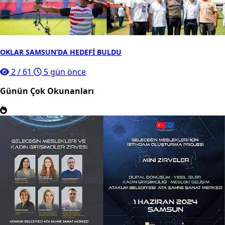
OKLAR SAMSUN’DA HEDEFİ BULDU
2
/
61
5 gün önce
Günün Çok Okunanları