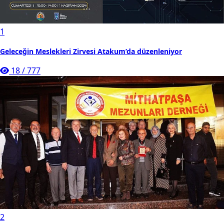
1
Geleceğin Meslekleri Zirvesi Atakum’da düzenleniyor
18
/
777
2