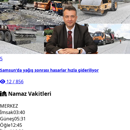
5
Samsun'da yağış sonrası hasarlar hızla gideriliyor
12
/
856
Namaz Vakitleri
MERKEZ
İmsak
03:40
Güneş
05:31
Öğle
12:45