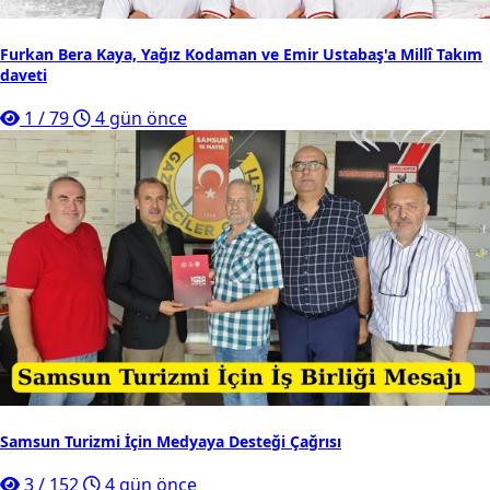
Furkan Bera Kaya, Yağız Kodaman ve Emir Ustabaş'a Millî Takım
daveti
1
/
79
4 gün önce
Samsun Turizmi İçin Medyaya Desteği Çağrısı
3
/
152
4 gün önce