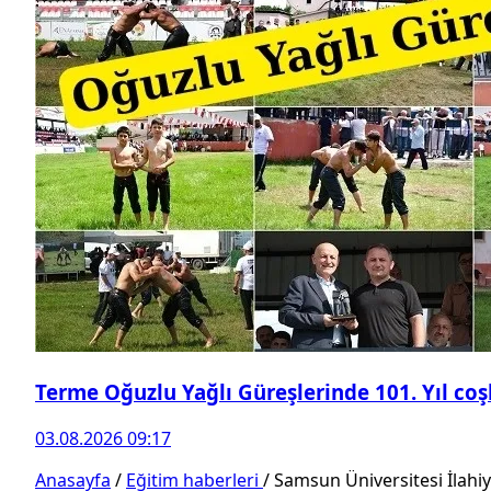
Terme Oğuzlu Yağlı Güreşlerinde 101. Yıl co
03.08.2026 09:17
Anasayfa
/
Eğitim haberleri
/
Samsun Üniversitesi İlahiya