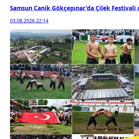
Samsun Canik Gökçepınar'da Çilek Festivali
03.08.2026 22:14