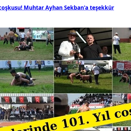
 coşkusu! Muhtar Ayhan Sekban'a teşekkür