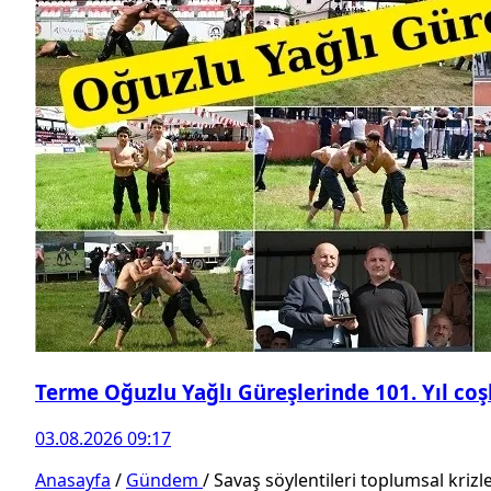
Terme Oğuzlu Yağlı Güreşlerinde 101. Yıl co
03.08.2026 09:17
Anasayfa
/
Gündem
/
Savaş söylentileri toplumsal krizle