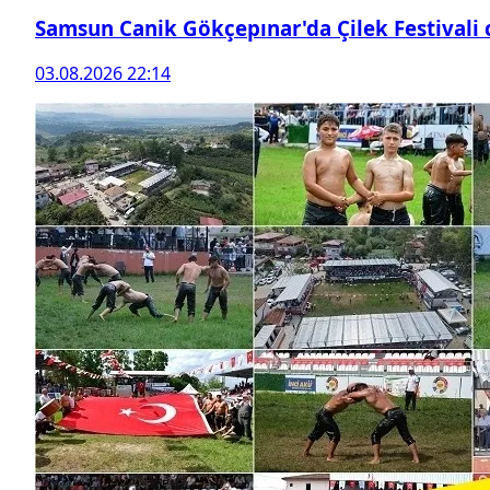
Samsun Canik Gökçepınar'da Çilek Festivali
03.08.2026 22:14