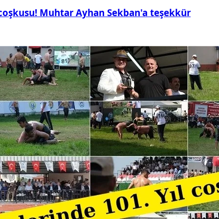
 coşkusu! Muhtar Ayhan Sekban'a teşekkür