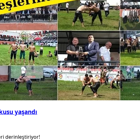
şkusu yaşandı
ri derinleştiriyor!