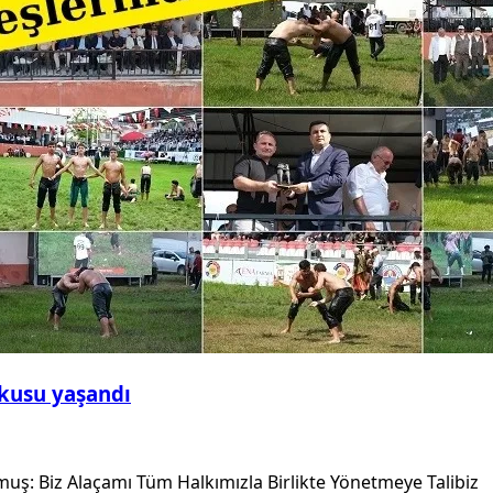
şkusu yaşandı
ş: Biz Alaçamı Tüm Halkımızla Birlikte Yönetmeye Talibiz