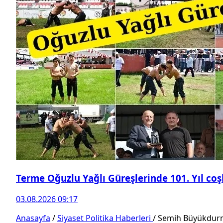
Terme Oğuzlu Yağlı Güreşlerinde 101. Yıl co
03.08.2026 09:17
Anasayfa
/
Siyaset Politika Haberleri
/
Semih Büyükdurmu