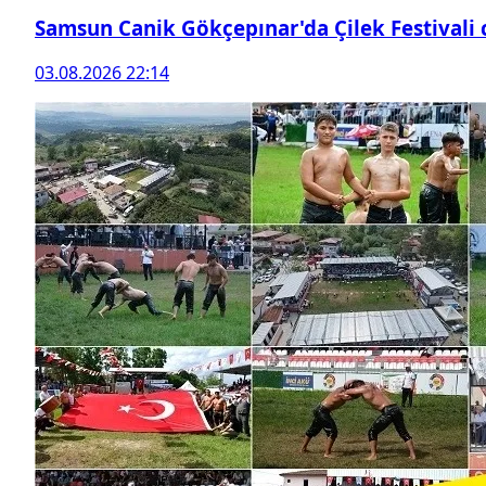
Samsun Canik Gökçepınar'da Çilek Festivali
03.08.2026 22:14