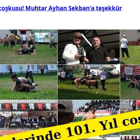
 coşkusu! Muhtar Ayhan Sekban'a teşekkür