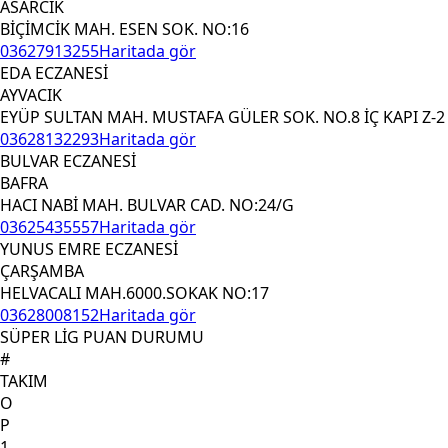
ASARCIK
BİÇİMCİK MAH. ESEN SOK. NO:16
03627913255
Haritada gör
EDA ECZANESİ
AYVACIK
EYÜP SULTAN MAH. MUSTAFA GÜLER SOK. NO.8 İÇ KAPI Z-2
03628132293
Haritada gör
BULVAR ECZANESİ
BAFRA
HACI NABİ MAH. BULVAR CAD. NO:24/G
03625435557
Haritada gör
YUNUS EMRE ECZANESİ
ÇARŞAMBA
HELVACALI MAH.6000.SOKAK NO:17
03628008152
Haritada gör
SÜPER LİG PUAN DURUMU
#
TAKIM
O
P
1