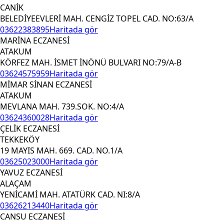
CANİK
BELEDİYEEVLERİ MAH. CENGİZ TOPEL CAD. NO:63/A
03622383895
Haritada gör
MARİNA ECZANESİ
ATAKUM
KÖRFEZ MAH. İSMET İNÖNÜ BULVARI NO:79/A-B
03624575959
Haritada gör
MİMAR SİNAN ECZANESİ
ATAKUM
MEVLANA MAH. 739.SOK. NO:4/A
03624360028
Haritada gör
ÇELİK ECZANESİ
TEKKEKÖY
19 MAYIS MAH. 669. CAD. NO.1/A
03625023000
Haritada gör
YAVUZ ECZANESİ
ALAÇAM
YENİCAMİ MAH. ATATÜRK CAD. NI:8/A
03626213440
Haritada gör
CANSU ECZANESİ