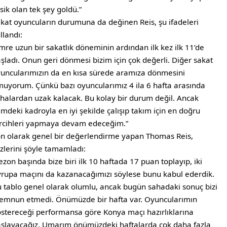
sik olan tek şey goldü.”
kat oyuncuların durumuna da değinen Reis, şu ifadeleri
llandı:
mre uzun bir sakatlık döneminin ardından ilk kez ilk 11’de
şladı. Onun geri dönmesi bizim için çok değerli. Diğer sakat
uncularımızın da en kısa sürede aramıza dönmesini
uyorum. Çünkü bazı oyuncularımız 4 ila 6 hafta arasında
halardan uzak kalacak. Bu kolay bir durum değil. Ancak
imdeki kadroyla en iyi şekilde çalışıp takım için en doğru
rcihleri yapmaya devam edeceğim.”
n olarak genel bir değerlendirme yapan Thomas Reis,
zlerini şöyle tamamladı:
ezon başında bize biri ilk 10 haftada 17 puan toplayıp, iki
rupa maçını da kazanacağımızı söylese bunu kabul ederdik.
 tablo genel olarak olumlu, ancak bugün sahadaki sonuç bizi
mnun etmedi. Önümüzde bir hafta var. Oyuncularımın
stereceği performansa göre Konya maçı hazırlıklarına
şlayacağız. Umarım önümüzdeki haftalarda çok daha fazla