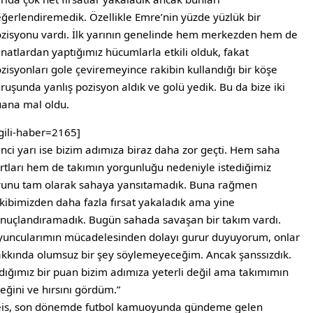
ğerlendiremedik. Özellikle Emre’nin yüzde yüzlük bir
zisyonu vardı. İlk yarının genelinde hem merkezden hem de
natlardan yaptığımız hücumlarla etkili olduk, fakat
zisyonları gole çeviremeyince rakibin kullandığı bir köşe
ruşunda yanlış pozisyon aldık ve golü yedik. Bu da bize iki
ana mal oldu.
lgili-haber=2165]
inci yarı ise bizim adımıza biraz daha zor geçti. Hem saha
rtları hem de takımın yorgunluğu nedeniyle istediğimiz
unu tam olarak sahaya yansıtamadık. Buna rağmen
kibimizden daha fazla fırsat yakaladık ama yine
nuçlandıramadık. Bugün sahada savaşan bir takım vardı.
uncularımın mücadelesinden dolayı gurur duyuyorum, onlar
kkında olumsuz bir şey söylemeyeceğim. Ancak şanssızdık.
dığımız bir puan bizim adımıza yeterli değil ama takımımın
teğini ve hırsını gördüm.”
eis, son dönemde futbol kamuoyunda gündeme gelen