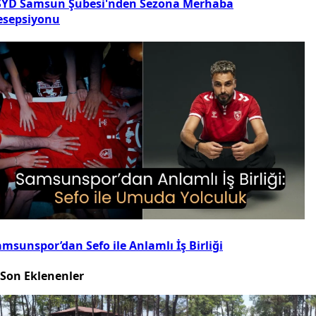
SYD Samsun Şubesi'nden Sezona Merhaba
esepsiyonu
msunspor’dan Sefo ile Anlamlı İş Birliği
Son Eklenenler