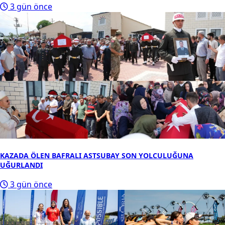
3 gün önce
KAZADA ÖLEN BAFRALI ASTSUBAY SON YOLCULUĞUNA
UĞURLANDI
3 gün önce