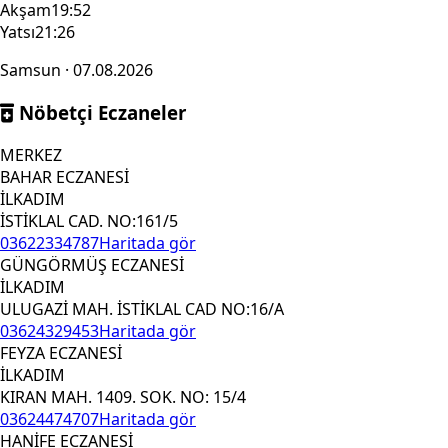
Akşam
19:52
Yatsı
21:26
Samsun · 07.08.2026
Nöbetçi Eczaneler
MERKEZ
BAHAR ECZANESİ
İLKADIM
İSTİKLAL CAD. NO:161/5
03622334787
Haritada gör
GÜNGÖRMÜŞ ECZANESİ
İLKADIM
ULUGAZİ MAH. İSTİKLAL CAD NO:16/A
03624329453
Haritada gör
FEYZA ECZANESİ
İLKADIM
KIRAN MAH. 1409. SOK. NO: 15/4
03624474707
Haritada gör
HANİFE ECZANESİ