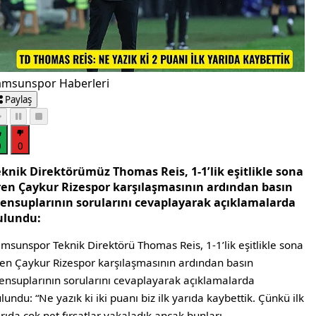
amsunspor Haberleri
Paylaş
0
0
eknik Direktörümüz Thomas Reis, 1-1’lik eşitlikle sona
ren Çaykur Rizespor karşılaşmasının ardından basın
ensuplarının sorularını cevaplayarak açıklamalarda
ulundu:
msunspor Teknik Direktörü Thomas Reis, 1-1’lik eşitlikle sona
en Çaykur Rizespor karşılaşmasının ardından basın
nsuplarının sorularını cevaplayarak açıklamalarda
lundu: “Ne yazık ki iki puanı biz ilk yarıda kaybettik. Çünkü ilk
rıda çok net fırsatlar yakaladık ancak bunları