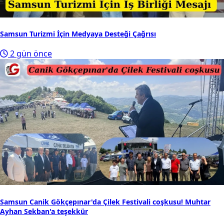
Samsun Turizmi İçin Medyaya Desteği Çağrısı
2 gün önce
Samsun Canik Gökçepınar'da Çilek Festivali coşkusu! Muhtar
Ayhan Sekban'a teşekkür