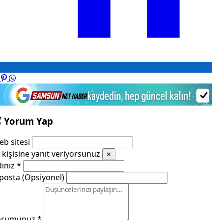
Yorum Yap
b sitesi
kişisine yanıt veriyorsunuz
✕
dınız
*
posta (Opsiyonel)
orumunuz
*