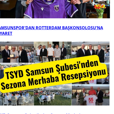
AMSUNSPOR'DAN ROTTERDAM BAŞKONSOLOSU'NA
İYARET