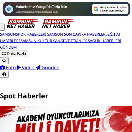
SAMSUNSPOR HABERLERI
SAMSUN SON DAKIKA HABERLERI
EĞITIM
HABERLERI
SAMSUN KÜLTÜR SANAT VE ETKINLIK
SAĞLIK HABERLERI
GÜNDEM
Daha Fazla
Foto
Video
Gönder
Spot Haberler