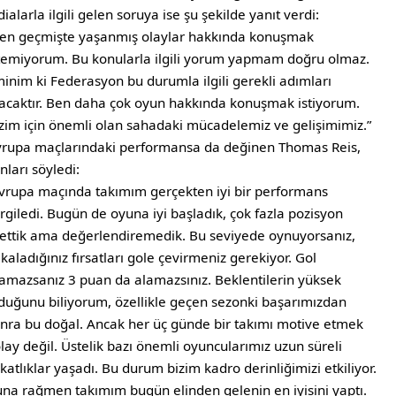
dialarla ilgili gelen soruya ise şu şekilde yanıt verdi:
en geçmişte yaşanmış olaylar hakkında konuşmak
temiyorum. Bu konularla ilgili yorum yapmam doğru olmaz.
inim ki Federasyon bu durumla ilgili gerekli adımları
acaktır. Ben daha çok oyun hakkında konuşmak istiyorum.
zim için önemli olan sahadaki mücadelemiz ve gelişimimiz.”
rupa maçlarındaki performansa da değinen Thomas Reis,
nları söyledi:
vrupa maçında takımım gerçekten iyi bir performans
rgiledi. Bugün de oyuna iyi başladık, çok fazla pozisyon
ettik ama değerlendiremedik. Bu seviyede oynuyorsanız,
kaladığınız fırsatları gole çevirmeniz gerekiyor. Gol
amazsanız 3 puan da alamazsınız. Beklentilerin yüksek
duğunu biliyorum, özellikle geçen sezonki başarımızdan
nra bu doğal. Ancak her üç günde bir takımı motive etmek
lay değil. Üstelik bazı önemli oyuncularımız uzun süreli
katlıklar yaşadı. Bu durum bizim kadro derinliğimizi etkiliyor.
na rağmen takımım bugün elinden gelenin en iyisini yaptı.