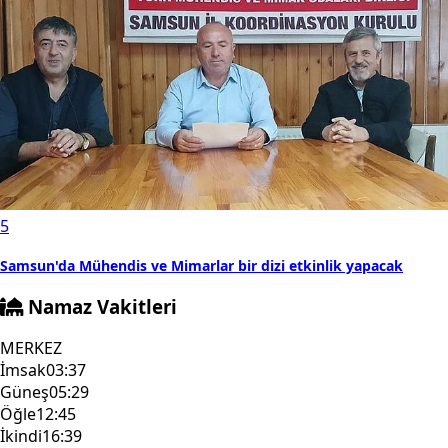
5
Samsun'da Mühendis ve Mimarlar bir dizi etkinlik yapacak
Namaz Vakitleri
MERKEZ
İmsak
03:37
Güneş
05:29
Öğle
12:45
İkindi
16:39