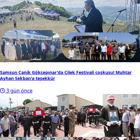
Samsun Canik Gökçepınar'da Çilek Festivali coşkusu! Muhtar
Ayhan Sekban'a teşekkür
3 gün önce