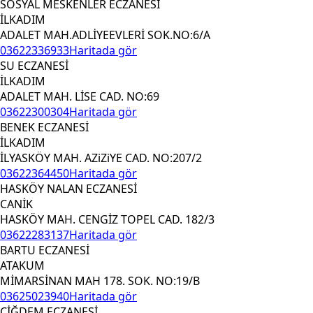
SOSYAL MESKENLER ECZANESİ
İLKADIM
ADALET MAH.ADLİYEEVLERİ SOK.NO:6/A
03622336933
Haritada gör
SU ECZANESİ
İLKADIM
ADALET MAH. LİSE CAD. NO:69
03622300304
Haritada gör
BENEK ECZANESİ
İLKADIM
İLYASKÖY MAH. AZiZiYE CAD. NO:207/2
03622364450
Haritada gör
HASKÖY NALAN ECZANESİ
CANİK
HASKÖY MAH. CENGİZ TOPEL CAD. 182/3
03622283137
Haritada gör
BARTU ECZANESİ
ATAKUM
MİMARSİNAN MAH 178. SOK. NO:19/B
03625023940
Haritada gör
ÇİĞDEM ECZANESİ