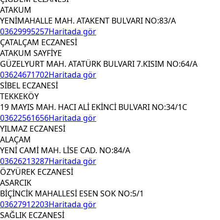
ATAKUM
YENİMAHALLE MAH. ATAKENT BULVARI NO:83/A
03629995257
Haritada gör
ÇATALÇAM ECZANESİ
ATAKUM SAYFİYE
GÜZELYURT MAH. ATATÜRK BULVARI 7.KISIM NO:64/A
03624671702
Haritada gör
SİBEL ECZANESİ
TEKKEKÖY
19 MAYIS MAH. HACI ALİ EKİNCİ BULVARI NO:34/1C
03622561656
Haritada gör
YILMAZ ECZANESİ
ALAÇAM
YENİ CAMİ MAH. LİSE CAD. NO:84/A
03626213287
Haritada gör
ÖZYÜREK ECZANESİ
ASARCIK
BİÇİNCİK MAHALLESİ ESEN SOK NO:5/1
03627912203
Haritada gör
SAĞLIK ECZANESİ