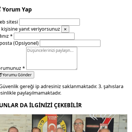
Yorum Yap
b sitesi
kişisine yanıt veriyorsunuz
✕
dınız
*
posta (Opsiyonel)
orumunuz
*
Yorumu Gönder
Güvenlik gereği ip adresiniz saklanmaktadır. 3. şahıslara
sinlikle paylaşılmamaktadır.
UNLAR DA İLGİNİZİ ÇEKEBİLİR