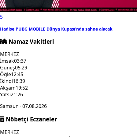
5
Hadise PUBG MOBILE Dünya Kupası’nda sahne alacak
Namaz Vakitleri
MERKEZ
İmsak
03:37
Güneş
05:29
Öğle
12:45
İkindi
16:39
Akşam
19:52
Yatsı
21:26
Samsun · 07.08.2026
Nöbetçi Eczaneler
MERKEZ