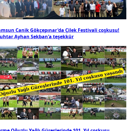
amsun Canik Gökçepınar'da Çilek Festivali coşkusu!
uhtar Ayhan Sekban'a teşekkür
erme Oğuzlu Yağlı Güreşlerinde 101. Yıl coşkusu