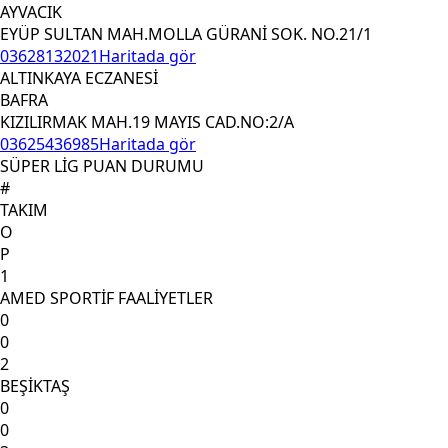
AYVACIK
EYÜP SULTAN MAH.MOLLA GÜRANİ SOK. NO.21/1
03628132021
Haritada gör
ALTINKAYA ECZANESİ
BAFRA
KIZILIRMAK MAH.19 MAYIS CAD.NO:2/A
03625436985
Haritada gör
SÜPER LİG PUAN DURUMU
#
TAKIM
O
P
1
AMED SPORTİF FAALİYETLER
0
0
2
BEŞİKTAŞ
0
0