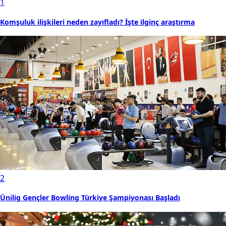
1
Komşuluk ilişkileri neden zayıfladı? İşte ilginç araştırma
2
Ünilig Gençler Bowling Türkiye Şampiyonası Başladı