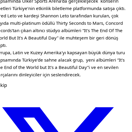
psamında Ülker Sports Arena’da gerçekleşecek konserin
letleri Türkiye’nin etkinlik biletleme platformunda satışa çıktı.
red Leto ve kardeşi Shannon Leto tarafından kurulan, çok
yıda multi-platinum ödüllü Thirty Seconds to Mars, Concord
cords'tan çıkan altıncı stüdyo albümleri “It's The End Of The
rld But It's A Beautiful Day” ile muhteşem bir geri dönüş
ptı.
rupa, Latin ve Kuzey Amerika'yı kapsayan büyük dünya turu
psamında Türkiye’de sahne alacak grup, yeni albümleri “It's
e End of the World but It's a Beautiful Day”i ve en sevilen
rçalarını dinleyiciler için seslendirecek.
kip