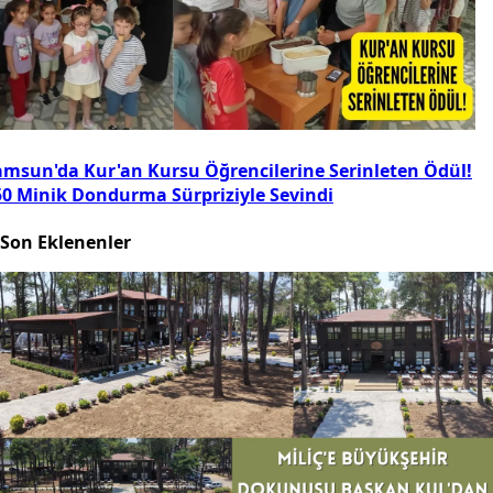
amsun'da Kur'an Kursu Öğrencilerine Serinleten Ödül!
50 Minik Dondurma Sürpriziyle Sevindi
Son Eklenenler