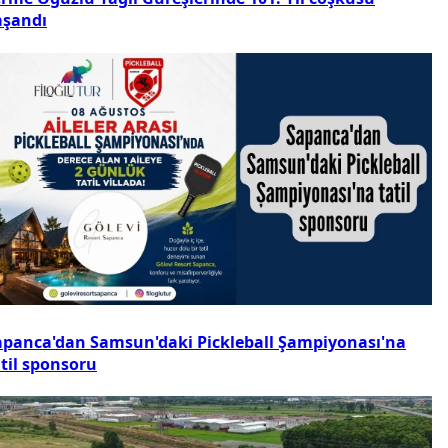
aşandı
apanca'dan Samsun'daki Pickleball Şampiyonası'na
atil sponsoru