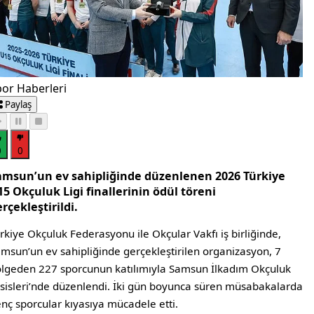
or Haberleri
Paylaş
0
0
amsun’un ev sahipliğinde düzenlenen 2026 Türkiye
5 Okçuluk Ligi finallerinin ödül töreni
rçekleştirildi.
rkiye Okçuluk Federasyonu ile Okçular Vakfı iş birliğinde,
msun’un ev sahipliğinde gerçekleştirilen organizasyon, 7
lgeden 227 sporcunun katılımıyla Samsun İlkadım Okçuluk
sisleri’nde düzenlendi. İki gün boyunca süren müsabakalarda
nç sporcular kıyasıya mücadele etti.