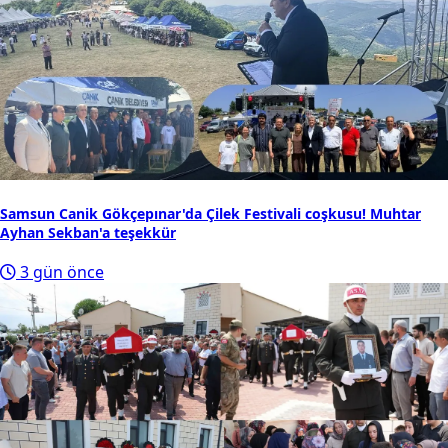
Samsun Canik Gökçepınar'da Çilek Festivali coşkusu! Muhtar
Ayhan Sekban'a teşekkür
3 gün önce