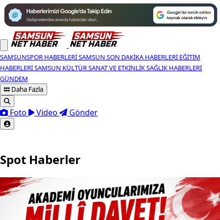
SAMSUNSPOR HABERLERI
SAMSUN SON DAKIKA HABERLERI
EĞITIM
HABERLERI
SAMSUN KÜLTÜR SANAT VE ETKINLIK
SAĞLIK HABERLERI
GÜNDEM
Daha Fazla
Foto
Video
Gönder
Spot Haberler