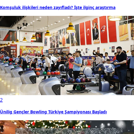
Komşuluk ilişkileri neden zayıfladı? İşte ilginç araştırma
2
Ünilig Gençler Bowling Türkiye Şampiyonası Başladı