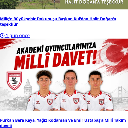
Miliç'e Büyükşehir Dokunuşu Başkan Kul'dan Halit Doğan'a
teşekkür
1 gün önce
Furkan Bera Kaya, Yağız Kodaman ve Emir Ustabaş'a Millî Takım
daveti