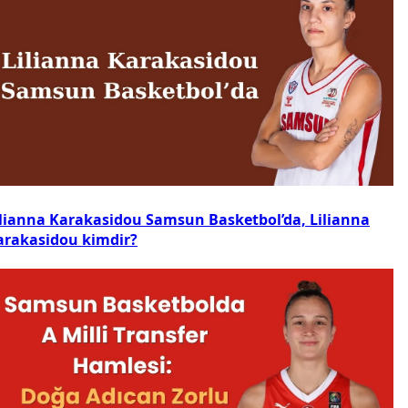
ilianna Karakasidou Samsun Basketbol’da, Lilianna
arakasidou kimdir?