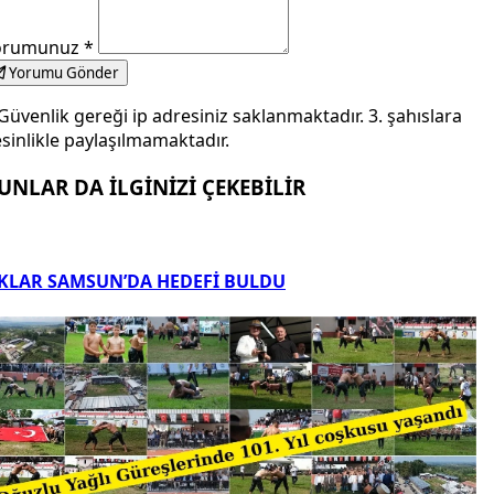
orumunuz
*
Yorumu Gönder
Güvenlik gereği ip adresiniz saklanmaktadır. 3. şahıslara
sinlikle paylaşılmamaktadır.
UNLAR DA İLGİNİZİ ÇEKEBİLİR
KLAR SAMSUN’DA HEDEFİ BULDU