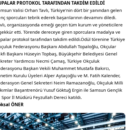
UPALAR PROTOKOL TARAFINDAN TAKDİM EDİLDİ
msun Valisi Orhan Tavlı, Türkiye’nin dört bir yanından gelen
nç sporcuları tebrik ederek başarılarının devamını diledi.
vlı, organizasyonda emeği geçen tüm kurum ve yöneticilere
şekkür etti. Törende dereceye giren sporculara madalya ve
palar protokol tarafından takdim edildi.Ödül törenine Türkiye
çuluk Federasyonu Başkanı Abdullah Topaloğlu, Okçular
kfı Başkanı Hüseyin Topbaş, Büyükşehir Belediyesi Genel
kreter Yardımcısı Necmi Çamaş, Türkiye Okçuluk
derasyonu Başkan Vekili Muhammet Mustafa Bakırcı,
netim Kurulu Üyeleri Alper Aytaçoğlu ve M. Fatih Kalender,
derasyon Genel Sekreteri Neim Ramazanoğlu, Okçuluk Milli
kımlar Başantrenörü Yusuf Göktuğ Ergin ile Samsun Gençlik
 Spor İl Müdürü Feyzullah Dereci katıldı.
öksal ÖNER