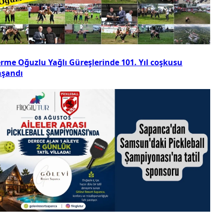
erme Oğuzlu Yağlı Güreşlerinde 101. Yıl coşkusu
aşandı