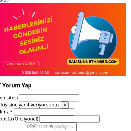
Yorum Yap
b sitesi
kişisine yanıt veriyorsunuz
✕
dınız
*
posta (Opsiyonel)