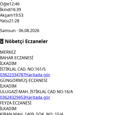
Öğle
12:46
İkindi
16:39
Akşam
19:53
Yatsı
21:28
Samsun · 06.08.2026
Nöbetçi Eczaneler
MERKEZ
BAHAR ECZANESİ
İLKADIM
İSTİKLAL CAD. NO:161/5
03622334787
Haritada gör
GÜNGÖRMÜŞ ECZANESİ
İLKADIM
ULUGAZİ MAH. İSTİKLAL CAD NO:16/A
03624329453
Haritada gör
FEYZA ECZANESİ
İLKADIM
KIRAN MAH. 1409. SOK. NO: 15/4