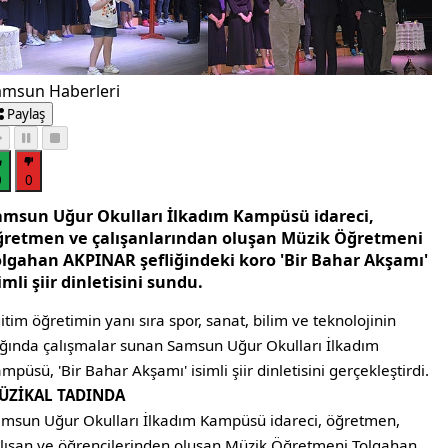
amsun Haberleri
Paylaş
0
0
amsun Uğur Okulları İlkadım Kampüsü idareci,
ğretmen ve çalışanlarından oluşan Müzik Öğretmeni
olgahan AKPINAR şefliğindeki koro 'Bir Bahar Akşamı'
imli şiir dinletisini sundu.
itim öğretimin yanı sıra spor, sanat, bilim ve teknolojinin
ığında çalışmalar sunan Samsun Uğur Okulları İlkadım
mpüsü, 'Bir Bahar Akşamı' isimli şiir dinletisini gerçekleştirdi.
ÜZİKAL TADINDA
msun Uğur Okulları İlkadım Kampüsü idareci, öğretmen,
lışan ve öğrencilerinden oluşan Müzik Öğretmeni Tolgahan