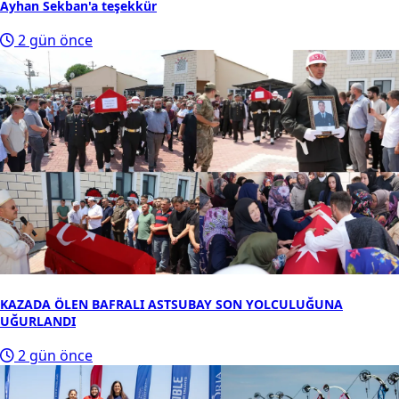
Ayhan Sekban'a teşekkür
2 gün önce
KAZADA ÖLEN BAFRALI ASTSUBAY SON YOLCULUĞUNA
UĞURLANDI
2 gün önce