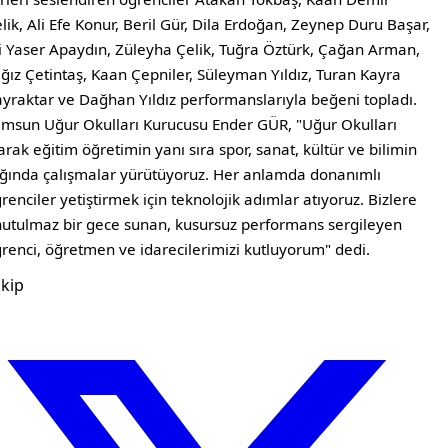
lik, Ali Efe Konur, Beril Gür, Dila Erdoğan, Zeynep Duru Başar,
i Yaser Apaydın, Züleyha Çelik, Tuğra Öztürk, Çağan Arman,
ğız Çetintaş, Kaan Çepniler, Süleyman Yıldız, Turan Kayra
yraktar ve Dağhan Yıldız performanslarıyla beğeni topladı.
msun Uğur Okulları Kurucusu Ender GÜR, "Uğur Okulları
arak eğitim öğretimin yanı sıra spor, sanat, kültür ve bilimin
ığında çalışmalar yürütüyoruz. Her anlamda donanımlı
renciler yetiştirmek için teknolojik adımlar atıyoruz. Bizlere
utulmaz bir gece sunan, kusursuz performans sergileyen
renci, öğretmen ve idarecilerimizi kutluyorum" dedi.
kip