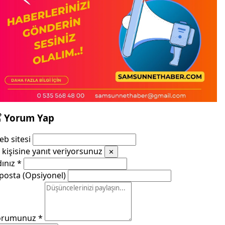
Yorum Yap
b sitesi
kişisine yanıt veriyorsunuz
✕
dınız
*
posta (Opsiyonel)
orumunuz
*