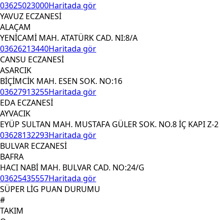
03625023000
Haritada gör
YAVUZ ECZANESİ
ALAÇAM
YENİCAMİ MAH. ATATÜRK CAD. NI:8/A
03626213440
Haritada gör
CANSU ECZANESİ
ASARCIK
BİÇİMCİK MAH. ESEN SOK. NO:16
03627913255
Haritada gör
EDA ECZANESİ
AYVACIK
EYÜP SULTAN MAH. MUSTAFA GÜLER SOK. NO.8 İÇ KAPI Z-2
03628132293
Haritada gör
BULVAR ECZANESİ
BAFRA
HACI NABİ MAH. BULVAR CAD. NO:24/G
03625435557
Haritada gör
SÜPER LİG PUAN DURUMU
#
TAKIM