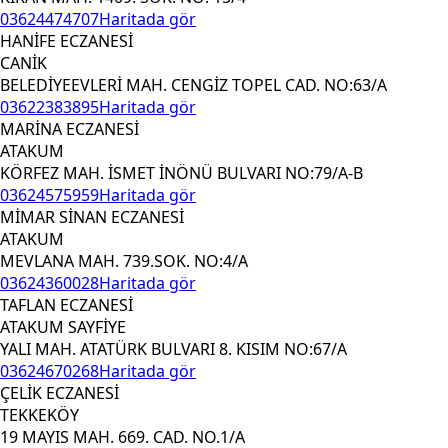
03624474707
Haritada gör
HANİFE ECZANESİ
CANİK
BELEDİYEEVLERİ MAH. CENGİZ TOPEL CAD. NO:63/A
03622383895
Haritada gör
MARİNA ECZANESİ
ATAKUM
KÖRFEZ MAH. İSMET İNÖNÜ BULVARI NO:79/A-B
03624575959
Haritada gör
MİMAR SİNAN ECZANESİ
ATAKUM
MEVLANA MAH. 739.SOK. NO:4/A
03624360028
Haritada gör
TAFLAN ECZANESİ
ATAKUM SAYFİYE
YALI MAH. ATATÜRK BULVARI 8. KISIM NO:67/A
03624670268
Haritada gör
ÇELİK ECZANESİ
TEKKEKÖY
19 MAYIS MAH. 669. CAD. NO.1/A