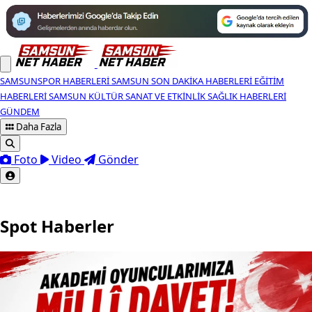
SAMSUNSPOR HABERLERI
SAMSUN SON DAKIKA HABERLERI
EĞITIM
HABERLERI
SAMSUN KÜLTÜR SANAT VE ETKINLIK
SAĞLIK HABERLERI
GÜNDEM
Daha Fazla
Foto
Video
Gönder
Spot Haberler