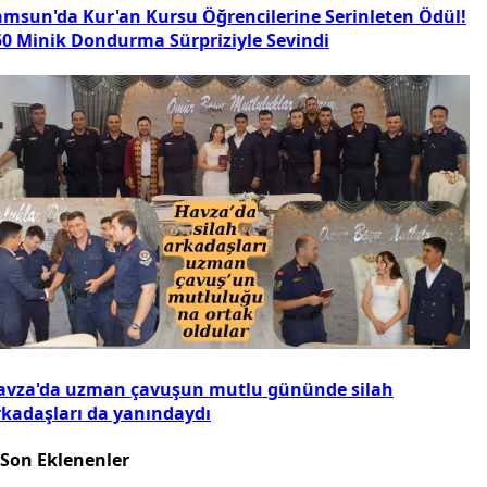
amsun'da Kur'an Kursu Öğrencilerine Serinleten Ödül!
50 Minik Dondurma Sürpriziyle Sevindi
avza'da uzman çavuşun mutlu gününde silah
rkadaşları da yanındaydı
Son Eklenenler