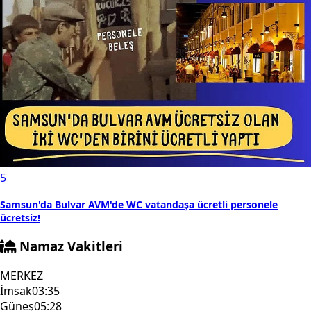
5
Samsun'da Bulvar AVM'de WC vatandaşa ücretli personele
ücretsiz!
Namaz Vakitleri
MERKEZ
İmsak
03:35
Güneş
05:28