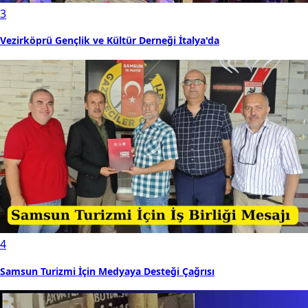
3
Vezirköprü Gençlik ve Kültür Derneği İtalya'da
4
Samsun Turizmi İçin Medyaya Desteği Çağrısı