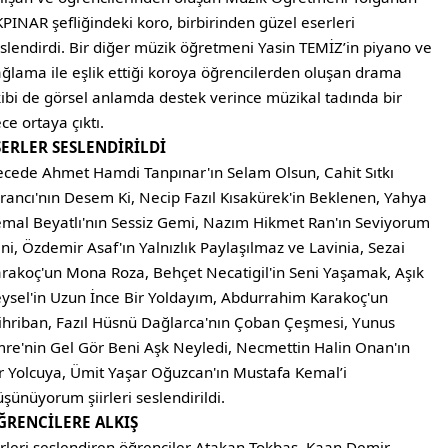
PINAR şefliğindeki koro, birbirinden güzel eserleri
slendirdi. Bir diğer müzik öğretmeni Yasin TEMİZ’in piyano ve
ğlama ile eşlik ettiği koroya öğrencilerden oluşan drama
ibi de görsel anlamda destek verince müzikal tadında bir
ce ortaya çıktı.
SERLER SESLENDİRİLDİ
cede Ahmet Hamdi Tanpınar'ın Selam Olsun, Cahit Sıtkı
rancı'nın Desem Ki, Necip Fazıl Kısakürek'in Beklenen, Yahya
mal Beyatlı'nın Sessiz Gemi, Nazım Hikmet Ran'ın Seviyorum
ni, Özdemir Asaf'ın Yalnızlık Paylaşılmaz ve Lavinia, Sezai
rakoç'un Mona Roza, Behçet Necatigil'in Seni Yaşamak, Aşık
ysel'in Uzun İnce Bir Yoldayım, Abdurrahim Karakoç'un
hriban, Fazıl Hüsnü Dağlarca'nın Çoban Çeşmesi, Yunus
re'nin Gel Gör Beni Aşk Neyledi, Necmettin Halin Onan'ın
r Yolcuya, Ümit Yaşar Oğuzcan'ın Mustafa Kemal’i
şünüyorum şiirleri seslendirildi.
ĞRENCİLERE ALKIŞ
irleri seslendiren öğrenciler Atakan Tokbaş, Kaan Demir