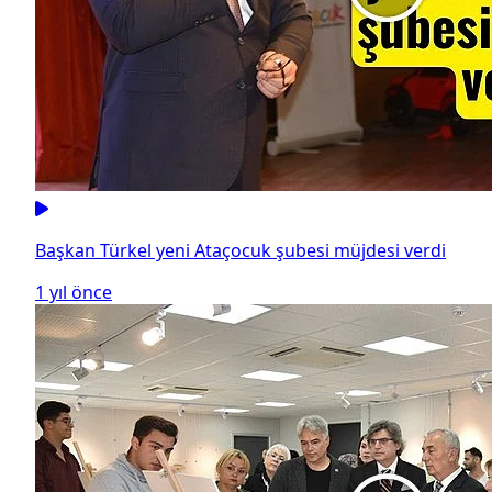
Başkan Türkel yeni Ataçocuk şubesi müjdesi verdi
1 yıl önce