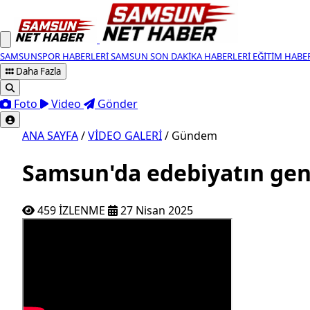
SAMSUNSPOR HABERLERI
SAMSUN SON DAKIKA HABERLERI
EĞITIM HABE
Daha Fazla
Foto
Video
Gönder
ANA SAYFA
/
VİDEO GALERİ
/
Gündem
Samsun'da edebiyatın genç
Atakum Belediyesinin, Türk eğitim 
459 İZLENME
27 Nisan 2025