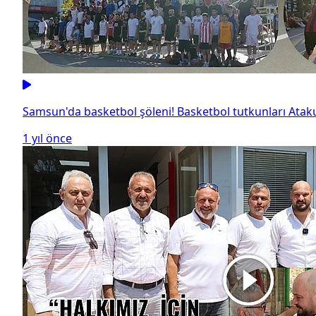
Samsun'da basketbol şöleni! Basketbol tutkunları Ata
1 yıl önce