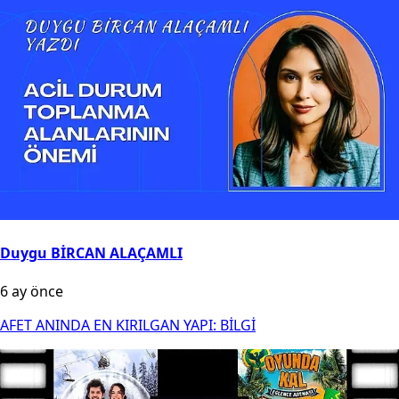
Duygu BİRCAN ALAÇAMLI
6 ay önce
AFET ANINDA EN KIRILGAN YAPI: BİLGİ