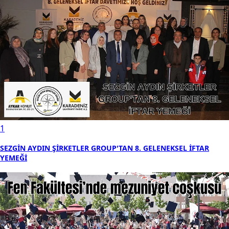
1
SEZGİN AYDIN ŞİRKETLER GROUP'TAN 8. GELENEKSEL İFTAR
YEMEĞİ