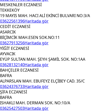
MESKENLER ECZANESİ
TEKKEKÖY
19 MAYIS MAH. HACI ALİ EKİNCİ BULVARI NO:3/A
03622561396
Haritada gör
CEDİT ECZANESİ
ASARCIK
BİÇİMCİK MAH.ESEN SOK.NO:11
03627913256
Haritada gör
YİĞİT ECZANESİ
AYVACIK
EYÜP SULTAN MAH. ŞEYH ŞAMİL SOK. NO:1AA
03628132140
Haritada gör
BAHÇELER ECZANESİ
BAFRA
ALPARSLAN MAH. EBUFEYZ ELÇİBEY CAD. 35/C
03624376733
Haritada gör
ŞİFA ECZANESİ
BAFRA
ISHAKLI MAH. DERMAN SOK. NO:10/A
03625427503
Haritada gör