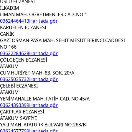
USLU ECZANESİ
İLKADIM
LİMAN MAH. ÖĞRETMENLER CAD. NO:1
03624464413
Haritada gör
KARDELEN ECZANESİ
CANİK
GAZI OSMAN PASA MAH. SEHIT MESUT BIRINCI CADDESI
NO:166
03622284628
Haritada gör
ÇÖLGEÇEN ECZANESİ
ATAKUM
CUMHURİYET MAH. 83. SOK. 20/A
03625035732
Haritada gör
ÇELEBİ ECZANESİ
ATAKUM
YENİMAHALLE MAH. FATİH CAD. NO.45/A
03624393399
Haritada gör
ÇAKIRLAR ECZANESİ
ATAKUM SAYFİYE
YALI MAH. ATATÜRK BULVARI NO:263/B
03624577799
Haritada gör