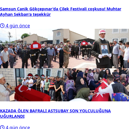
Samsun Canik Gökçepınar'da Çilek Festivali coşkusu! Muhtar
Ayhan Sekban'a teşekkür
4 gün önce
KAZADA ÖLEN BAFRALI ASTSUBAY SON YOLCULUĞUNA
UĞURLANDI
4 gün önce