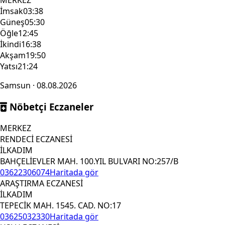
MERKEZ
İmsak
03:38
Güneş
05:30
Öğle
12:45
İkindi
16:38
Akşam
19:50
Yatsı
21:24
Samsun · 08.08.2026
Nöbetçi Eczaneler
MERKEZ
RENDECİ ECZANESİ
İLKADIM
BAHÇELİEVLER MAH. 100.YIL BULVARI NO:257/B
03622306074
Haritada gör
ARAŞTIRMA ECZANESİ
İLKADIM
TEPECİK MAH. 1545. CAD. NO:17
03625032330
Haritada gör