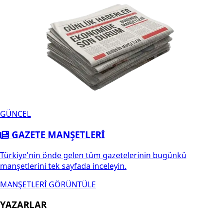
GÜNCEL
GAZETE MANŞETLERİ
Türkiye'nin önde gelen tüm gazetelerinin bugünkü
manşetlerini tek sayfada inceleyin.
MANŞETLERİ GÖRÜNTÜLE
YAZARLAR