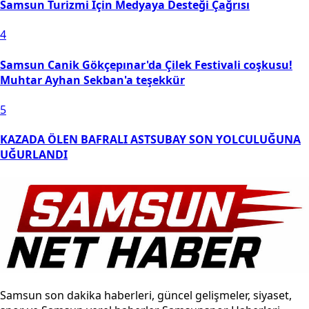
Samsun Turizmi İçin Medyaya Desteği Çağrısı
4
Samsun Canik Gökçepınar'da Çilek Festivali coşkusu!
Muhtar Ayhan Sekban'a teşekkür
5
KAZADA ÖLEN BAFRALI ASTSUBAY SON YOLCULUĞUNA
UĞURLANDI
Samsun son dakika haberleri, güncel gelişmeler, siyaset,