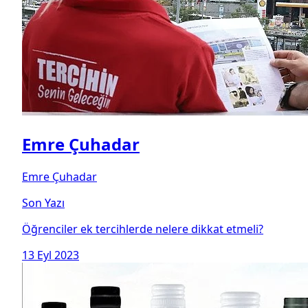
Emre Çuhadar
Emre Çuhadar
Son Yazı
Öğrenciler ek tercihlerde nelere dikkat etmeli?
13 Eyl 2023