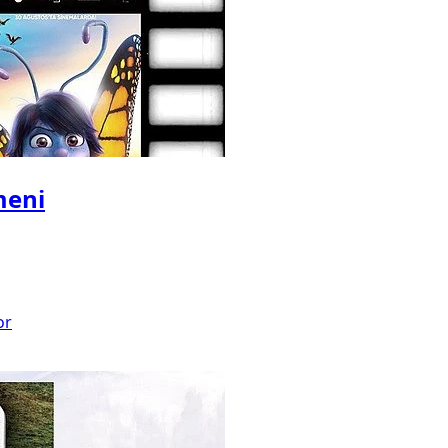
meni
or