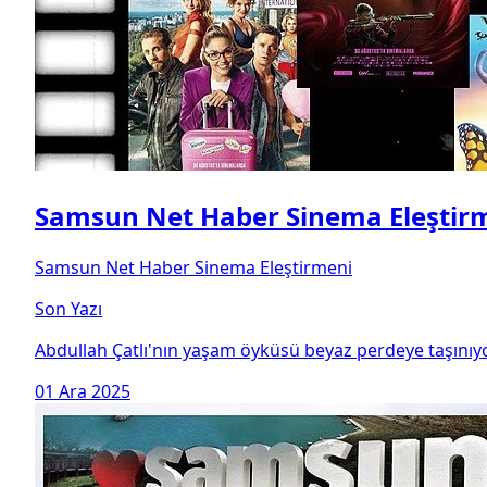
Samsun Net Haber Sinema Eleştir
Samsun Net Haber Sinema Eleştirmeni
Son Yazı
Abdullah Çatlı'nın yaşam öyküsü beyaz perdeye taşınıy
01 Ara 2025