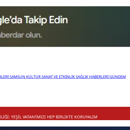
RLERI
SAMSUN KÜLTÜR SANAT VE ETKINLIK
SAĞLIK HABERLERI
GÜNDEM
TAN’IMIZI HEP BİRLİKTE KORUYALIM