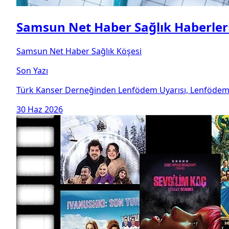
Samsun Net Haber Sağlık Haberler
Samsun Net Haber Sağlık Köşesi
Son Yazı
Türk Kanser Derneğinden Lenfödem Uyarısı, Lenfödem
30 Haz 2026