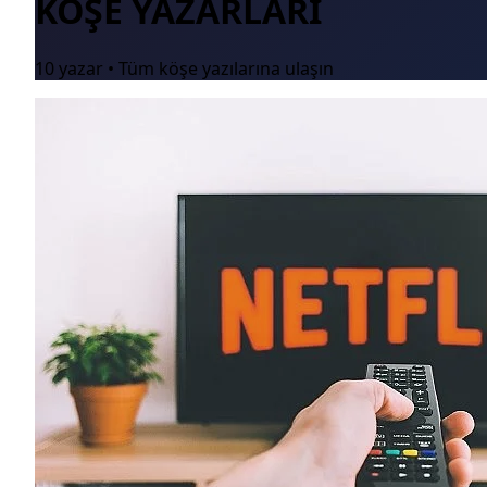
KÖŞE YAZARLARI
10 yazar • Tüm köşe yazılarına ulaşın