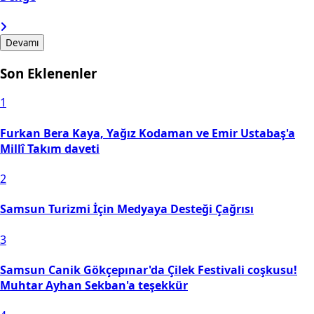
Devamı
Son Eklenenler
1
Furkan Bera Kaya, Yağız Kodaman ve Emir Ustabaş'a
Millî Takım daveti
2
Samsun Turizmi İçin Medyaya Desteği Çağrısı
3
Samsun Canik Gökçepınar'da Çilek Festivali coşkusu!
Muhtar Ayhan Sekban'a teşekkür