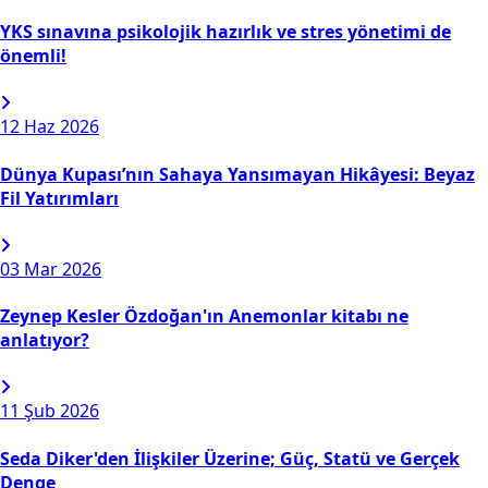
YKS sınavına psikolojik hazırlık ve stres yönetimi de
önemli!
12
Haz 2026
Dünya Kupası’nın Sahaya Yansımayan Hikâyesi: Beyaz
Fil Yatırımları
03
Mar 2026
Zeynep Kesler Özdoğan'ın Anemonlar kitabı ne
anlatıyor?
11
Şub 2026
Seda Diker'den İlişkiler Üzerine; Güç, Statü ve Gerçek
Denge