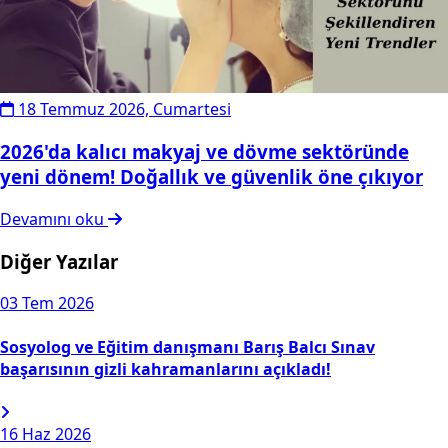
18 Temmuz 2026, Cumartesi
2026'da kalıcı makyaj ve dövme sektöründe
yeni dönem! Doğallık ve güvenlik öne çıkıyor
Devamını oku
Diğer Yazılar
03
Tem 2026
Sosyolog ve Eğitim danışmanı Barış Balcı Sınav
başarısının gizli kahramanlarını açıkladı!
16
Haz 2026