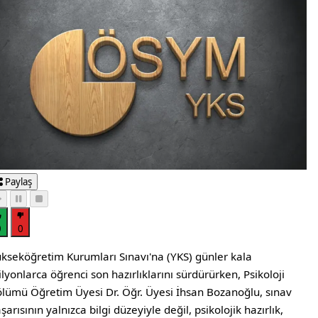
Paylaş
0
0
uuml;ksek&ouml;ğretim Kurumları Sınavı'na (YKS) g&uuml
kseköğretim Kurumları Sınavı'na (YKS) günler kala
lyonlarca öğrenci son hazırlıklarını sürdürürken, Psikoloji
lümü Öğretim Üyesi Dr. Öğr. Üyesi İhsan Bozanoğlu, sınav
şarısının yalnızca bilgi düzeyiyle değil, psikolojik hazırlık,