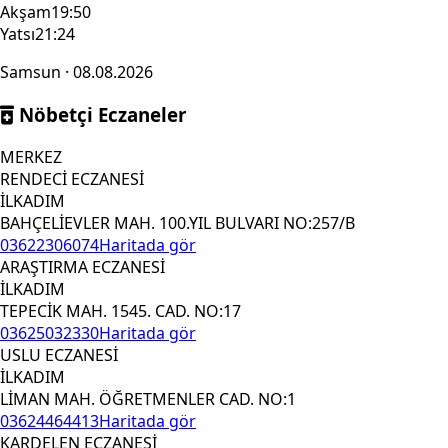
Akşam
19:50
Yatsı
21:24
Samsun · 08.08.2026
Nöbetçi Eczaneler
MERKEZ
RENDECİ ECZANESİ
İLKADIM
BAHÇELİEVLER MAH. 100.YIL BULVARI NO:257/B
03622306074
Haritada gör
ARAŞTIRMA ECZANESİ
İLKADIM
TEPECİK MAH. 1545. CAD. NO:17
03625032330
Haritada gör
USLU ECZANESİ
İLKADIM
LİMAN MAH. ÖĞRETMENLER CAD. NO:1
03624464413
Haritada gör
KARDELEN ECZANESİ