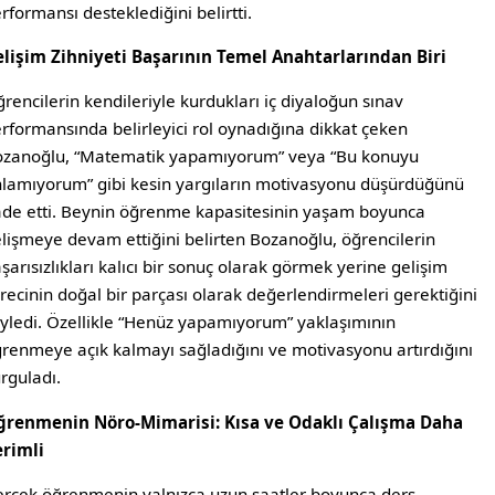
rformansı desteklediğini belirtti.
lişim Zihniyeti Başarının Temel Anahtarlarından Biri
rencilerin kendileriyle kurdukları iç diyaloğun sınav
rformansında belirleyici rol oynadığına dikkat çeken
zanoğlu, “Matematik yapamıyorum” veya “Bu konuyu
lamıyorum” gibi kesin yargıların motivasyonu düşürdüğünü
ade etti. Beynin öğrenme kapasitesinin yaşam boyunca
lişmeye devam ettiğini belirten Bozanoğlu, öğrencilerin
şarısızlıkları kalıcı bir sonuç olarak görmek yerine gelişim
recinin doğal bir parçası olarak değerlendirmeleri gerektiğini
yledi. Özellikle “Henüz yapamıyorum” yaklaşımının
renmeye açık kalmayı sağladığını ve motivasyonu artırdığını
rguladı.
ğrenmenin Nöro-Mimarisi: Kısa ve Odaklı Çalışma Daha
rimli
rçek öğrenmenin yalnızca uzun saatler boyunca ders