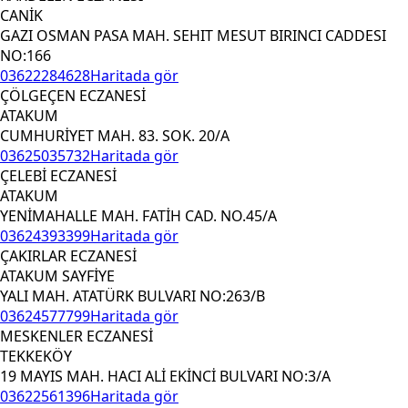
CANİK
GAZI OSMAN PASA MAH. SEHIT MESUT BIRINCI CADDESI
NO:166
03622284628
Haritada gör
ÇÖLGEÇEN ECZANESİ
ATAKUM
CUMHURİYET MAH. 83. SOK. 20/A
03625035732
Haritada gör
ÇELEBİ ECZANESİ
ATAKUM
YENİMAHALLE MAH. FATİH CAD. NO.45/A
03624393399
Haritada gör
ÇAKIRLAR ECZANESİ
ATAKUM SAYFİYE
YALI MAH. ATATÜRK BULVARI NO:263/B
03624577799
Haritada gör
MESKENLER ECZANESİ
TEKKEKÖY
19 MAYIS MAH. HACI ALİ EKİNCİ BULVARI NO:3/A
03622561396
Haritada gör