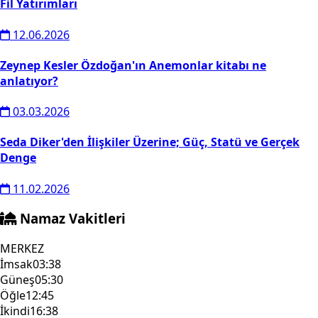
Fil Yatırımları
12.06.2026
Zeynep Kesler Özdoğan'ın Anemonlar kitabı ne
anlatıyor?
03.03.2026
Seda Diker'den İlişkiler Üzerine; Güç, Statü ve Gerçek
Denge
11.02.2026
Namaz Vakitleri
MERKEZ
İmsak
03:38
Güneş
05:30
Öğle
12:45
İkindi
16:38