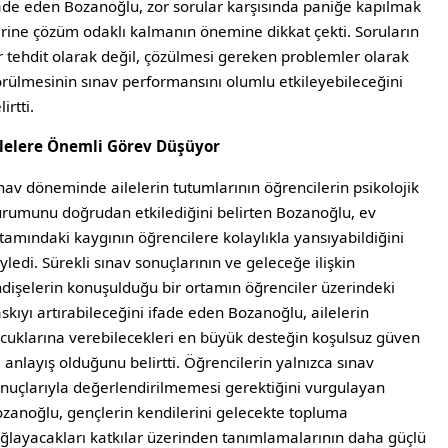
ade eden Bozanoğlu, zor sorular karşısında paniğe kapılmak
rine çözüm odaklı kalmanın önemine dikkat çekti. Soruların
r tehdit olarak değil, çözülmesi gereken problemler olarak
rülmesinin sınav performansını olumlu etkileyebileceğini
lirtti.
ilelere Önemli Görev Düşüyor
nav döneminde ailelerin tutumlarının öğrencilerin psikolojik
rumunu doğrudan etkilediğini belirten Bozanoğlu, ev
tamındaki kaygının öğrencilere kolaylıkla yansıyabildiğini
yledi. Sürekli sınav sonuçlarının ve geleceğe ilişkin
dişelerin konuşulduğu bir ortamın öğrenciler üzerindeki
skıyı artırabileceğini ifade eden Bozanoğlu, ailelerin
cuklarına verebilecekleri en büyük desteğin koşulsuz güven
 anlayış olduğunu belirtti. Öğrencilerin yalnızca sınav
nuçlarıyla değerlendirilmemesi gerektiğini vurgulayan
zanoğlu, gençlerin kendilerini gelecekte topluma
ğlayacakları katkılar üzerinden tanımlamalarının daha güçlü