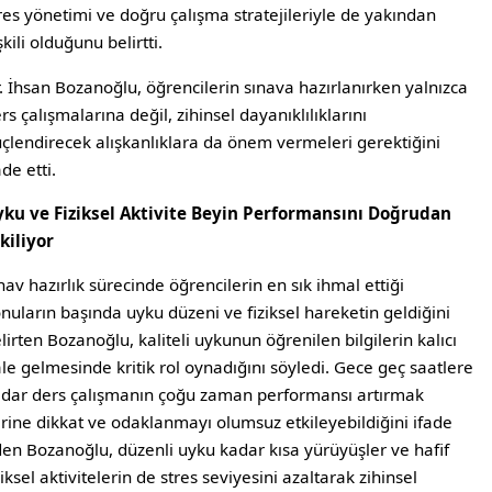
res yönetimi ve doğru çalışma stratejileriyle de yakından
işkili olduğunu belirtti.
. İhsan Bozanoğlu, öğrencilerin sınava hazırlanırken yalnızca
rs çalışmalarına değil, zihinsel dayanıklılıklarını
çlendirecek alışkanlıklara da önem vermeleri gerektiğini
ade etti.
ku ve Fiziksel Aktivite Beyin Performansını Doğrudan
kiliyor
nav hazırlık sürecinde öğrencilerin en sık ihmal ettiği
nuların başında uyku düzeni ve fiziksel hareketin geldiğini
lirten Bozanoğlu, kaliteli uykunun öğrenilen bilgilerin kalıcı
le gelmesinde kritik rol oynadığını söyledi. Gece geç saatlere
dar ders çalışmanın çoğu zaman performansı artırmak
rine dikkat ve odaklanmayı olumsuz etkileyebildiğini ifade
en Bozanoğlu, düzenli uyku kadar kısa yürüyüşler ve hafif
ziksel aktivitelerin de stres seviyesini azaltarak zihinsel