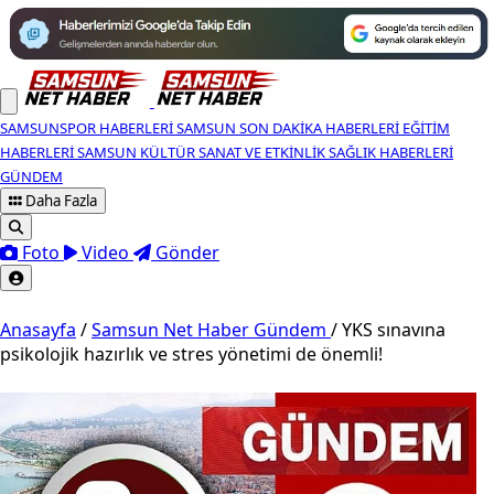
SAMSUNSPOR HABERLERI
SAMSUN SON DAKIKA HABERLERI
EĞITIM
HABERLERI
SAMSUN KÜLTÜR SANAT VE ETKINLIK
SAĞLIK HABERLERI
GÜNDEM
Daha Fazla
Foto
Video
Gönder
Anasayfa
/
Samsun Net Haber Gündem
/
YKS sınavına
psikolojik hazırlık ve stres yönetimi de önemli!