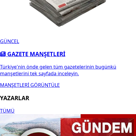
GÜNCEL
GAZETE MANŞETLERİ
Türkiye'nin önde gelen tüm gazetelerinin bugünkü
manşetlerini tek sayfada inceleyin.
MANŞETLERİ GÖRÜNTÜLE
YAZARLAR
TÜMÜ