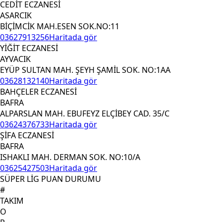
CEDİT ECZANESİ
ASARCIK
BİÇİMCİK MAH.ESEN SOK.NO:11
03627913256
Haritada gör
YİĞİT ECZANESİ
AYVACIK
EYÜP SULTAN MAH. ŞEYH ŞAMİL SOK. NO:1AA
03628132140
Haritada gör
BAHÇELER ECZANESİ
BAFRA
ALPARSLAN MAH. EBUFEYZ ELÇİBEY CAD. 35/C
03624376733
Haritada gör
ŞİFA ECZANESİ
BAFRA
ISHAKLI MAH. DERMAN SOK. NO:10/A
03625427503
Haritada gör
SÜPER LİG PUAN DURUMU
#
TAKIM
O