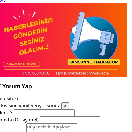
Yorum Yap
b sitesi
kişisine yanıt veriyorsunuz
✕
dınız
*
posta (Opsiyonel)