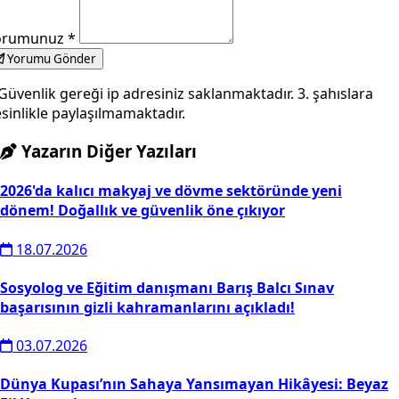
orumunuz
*
Yorumu Gönder
Güvenlik gereği ip adresiniz saklanmaktadır. 3. şahıslara
sinlikle paylaşılmamaktadır.
Yazarın Diğer Yazıları
2026'da kalıcı makyaj ve dövme sektöründe yeni
dönem! Doğallık ve güvenlik öne çıkıyor
18.07.2026
Sosyolog ve Eğitim danışmanı Barış Balcı Sınav
başarısının gizli kahramanlarını açıkladı!
03.07.2026
Dünya Kupası’nın Sahaya Yansımayan Hikâyesi: Beyaz