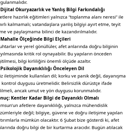
gulanmalıdır.
 Dijital Okuryazarlık ve Yanlış Bilgi Farkındalığı
etlere hazırlık eğitimleri yalnızca “toplanma alanı neresi” ile
nırlı kalmamalı; vatandaşlara yanlış bilgiyi ayırt etme, teyit
me ve paylaşmama bilinci de kazandırılmalıdır.
 Mahalle Ölçeğinde Bilgi Elçileri
htarlar ve yerel gönüllüler, afet anlarında doğru bilginin
yılmasında kritik rol oynayabilir. Bu yapıların önceden
itilmesi, bilgi kirliliğini önemli ölçüde azaltır.
 Psikolojik Dayanıklılığı Önceleyen Dil
iz iletişiminde kullanılan dil; korku ve panik değil, dayanışma
 kontrol duygusu üretmelidir. Belirsizlik dürüstçe ifade
ilmeli, ancak umut ve yön duygusu korunmalıdır.
nuç: Kentler Kadar Bilgi de Dayanıklı Olmalı
msun’un afetlere dayanıklılığı, yalnızca mühendislik
zümleriyle değil; bilgiye, güvene ve doğru iletişime yapılan
tırımlarla mümkün olacaktır. 6 Şubat bize gösterdi ki, afet
larında doğru bilgi de bir kurtarma aracıdır. Bugün atılacak