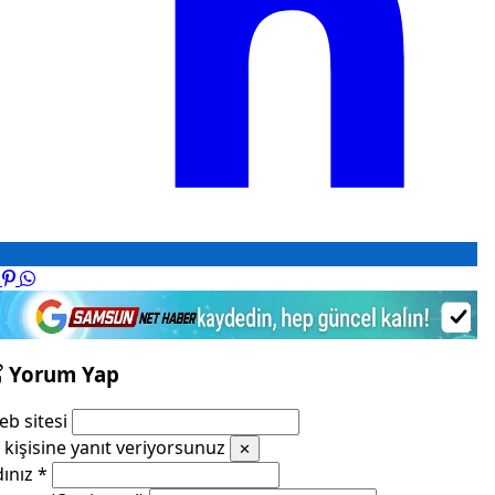
Yorum Yap
b sitesi
kişisine yanıt veriyorsunuz
✕
dınız
*