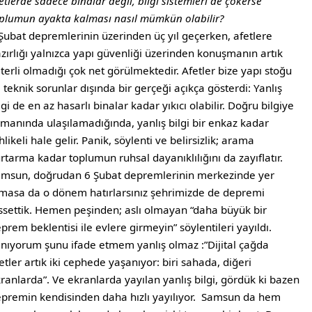
etlerde sadece binalar değil, bilgi sistemleri de çökerse
plumun ayakta kalması nasıl mümkün olabilir?
Şubat depremlerinin üzerinden üç yıl geçerken, afetlere
zırlığı yalnızca yapı güvenliği üzerinden konuşmanın artık
terli olmadığı çok net görülmektedir. Afetler bize yapı stoğu
 teknik sorunlar dışında bir gerçeği açıkça gösterdi: Yanlış
lgi de en az hasarlı binalar kadar yıkıcı olabilir. Doğru bilgiye
manında ulaşılamadığında, yanlış bilgi bir enkaz kadar
hlikeli hale gelir. Panik, söylenti ve belirsizlik; arama
rtarma kadar toplumun ruhsal dayanıklılığını da zayıflatır.
msun, doğrudan 6 Şubat depremlerinin merkezinde yer
masa da o dönem hatırlarsınız şehrimizde de depremi
ssettik. Hemen peşinden; aslı olmayan “daha büyük bir
prem beklentisi ile evlere girmeyin” söylentileri yayıldı.
nıyorum şunu ifade etmem yanlış olmaz :”Dijital çağda
etler artık iki cephede yaşanıyor: biri sahada, diğeri
ranlarda”. Ve ekranlarda yayılan yanlış bilgi, gördük ki bazen
premin kendisinden daha hızlı yayılıyor. Samsun da hem