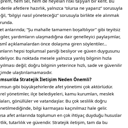
prem, hem sel, hem de heyelan riski taşıyan bir kent. Bu
denle afetlere hazırlık, yalnızca “olursa ne yaparız” sorusuyla
ğil, “bilgiyi nasıl yöneteceğiz” sorusuyla birlikte ele alınmak
runda.
et anlarında; “Şu mahalle tamamen boşaltılıyor” gibi teyitsiz
lgiler, yardımların ulaşmadığına dair genelleyici paylaşımlar,
smî açıklamalardan önce dolaşıma giren söylentiler…
nların hepsi toplumsal paniği besliyor ve güven duygusunu
deliyor. Bu noktada mesele yalnızca yanlış bilginin hızla
yılması değil; doğru bilginin yeterince hızlı, sade ve güvenilir
çimde ulaştırılamamasıdır.
msun’da Stratejik İletişim Neden Önemli?
msun gibi büyükşehirlerde afet yönetimi çok aktörlüdür.
rel yönetimler, ilçe belediyeleri, kamu kurumları, meslek
aları, gönüllüler ve vatandaşlar. Bu çok seslilik doğru
netilmediğinde, bilgi karmaşası kaçınılmaz hale gelir.
sa afet anlarında toplumun en çok ihtiyaç duyduğu hususlar
tlik, tutarlılık ve güvendir. Stratejik iletişim, tam da bu