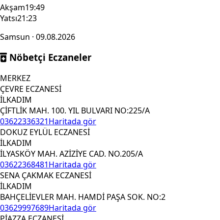
Akşam
19:49
Yatsı
21:23
Samsun · 09.08.2026
Nöbetçi Eczaneler
MERKEZ
ÇEVRE ECZANESİ
İLKADIM
ÇİFTLİK MAH. 100. YIL BULVARI NO:225/A
03622336321
Haritada gör
DOKUZ EYLÜL ECZANESİ
İLKADIM
İLYASKÖY MAH. AZİZİYE CAD. NO.205/A
03622368481
Haritada gör
SENA ÇAKMAK ECZANESİ
İLKADIM
BAHÇELİEVLER MAH. HAMDİ PAŞA SOK. NO:2
03629997689
Haritada gör
PİAZZA ECZANESİ