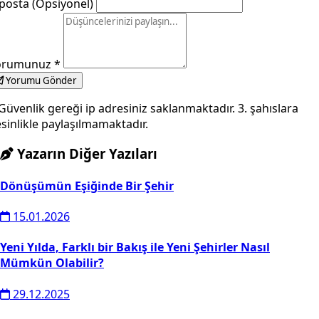
posta (Opsiyonel)
orumunuz
*
Yorumu Gönder
Güvenlik gereği ip adresiniz saklanmaktadır. 3. şahıslara
sinlikle paylaşılmamaktadır.
Yazarın Diğer Yazıları
Dönüşümün Eşiğinde Bir Şehir
15.01.2026
Yeni Yılda, Farklı bir Bakış ile Yeni Şehirler Nasıl
Mümkün Olabilir?
29.12.2025