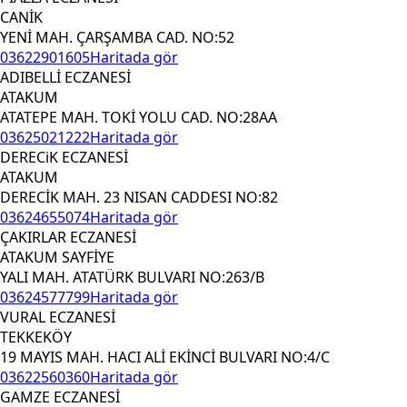
CANİK
YENİ MAH. ÇARŞAMBA CAD. NO:52
03622901605
Haritada gör
ADIBELLİ ECZANESİ
ATAKUM
ATATEPE MAH. TOKİ YOLU CAD. NO:28AA
03625021222
Haritada gör
DERECiK ECZANESİ
ATAKUM
DERECİK MAH. 23 NISAN CADDESI NO:82
03624655074
Haritada gör
ÇAKIRLAR ECZANESİ
ATAKUM SAYFİYE
YALI MAH. ATATÜRK BULVARI NO:263/B
03624577799
Haritada gör
VURAL ECZANESİ
TEKKEKÖY
19 MAYIS MAH. HACI ALİ EKİNCİ BULVARI NO:4/C
03622560360
Haritada gör
GAMZE ECZANESİ