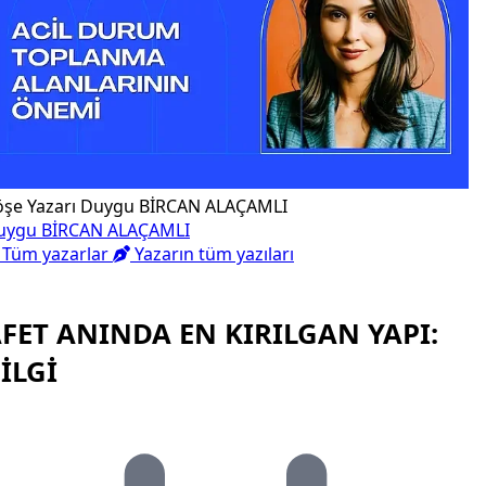
öşe Yazarı
Duygu BİRCAN ALAÇAMLI
uygu BİRCAN ALAÇAMLI
Tüm yazarlar
Yazarın tüm yazıları
FET ANINDA EN KIRILGAN YAPI:
İLGİ