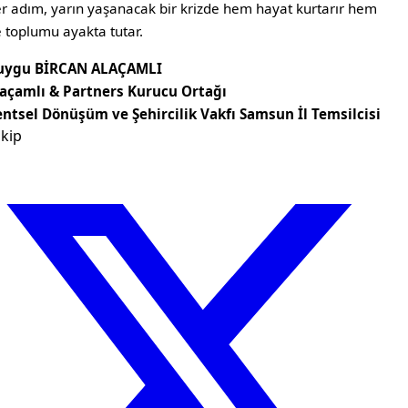
r adım, yarın yaşanacak bir krizde hem hayat kurtarır hem
 toplumu ayakta tutar.
uygu BİRCAN ALAÇAMLI
laçamlı & Partners Kurucu Ortağı
ntsel Dönüşüm ve Şehircilik Vakfı Samsun İl Temsilcisi
kip