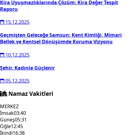
Kira Uyuşmazlıklarında Çözüm: Kira Değer Tespit
Raporu
15.12.2025
Geçmişten Geleceğe Samsun: Kent Kimliği, Mimari
Bellek ve Kentsel Dönüşümde Koruma Vizyonu
10.12.2025
Şehir, Kadınla Güçlenir
05.12.2025
Namaz Vakitleri
MERKEZ
İmsak
03:40
Güneş
05:31
Öğle
12:45
İkindi
16:38