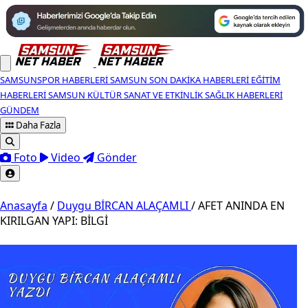
SAMSUNSPOR HABERLERI
SAMSUN SON DAKIKA HABERLERI
EĞITIM
HABERLERI
SAMSUN KÜLTÜR SANAT VE ETKINLIK
SAĞLIK HABERLERI
GÜNDEM
Daha Fazla
Foto
Video
Gönder
Anasayfa
/
Duygu BİRCAN ALAÇAMLI
/
AFET ANINDA EN
KIRILGAN YAPI: BİLGİ