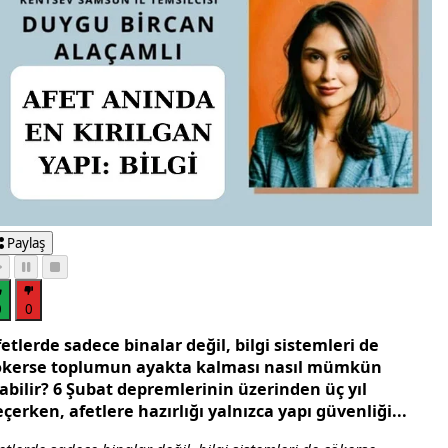
Paylaş
0
0
etlerde sadece binalar değil, bilgi sistemleri de
ökerse toplumun ayakta kalması nasıl mümkün
abilir? 6 Şubat depremlerinin üzerinden üç yıl
çerken, afetlere hazırlığı yalnızca yapı güvenliği...