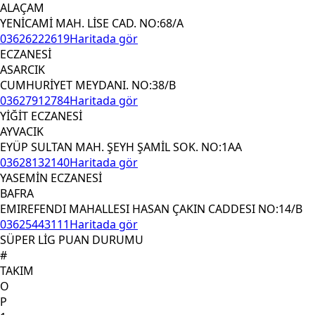
ALAÇAM
YENİCAMİ MAH. LİSE CAD. NO:68/A
03626222619
Haritada gör
ECZANESİ
ASARCIK
CUMHURİYET MEYDANI. NO:38/B
03627912784
Haritada gör
YİĞİT ECZANESİ
AYVACIK
EYÜP SULTAN MAH. ŞEYH ŞAMİL SOK. NO:1AA
03628132140
Haritada gör
YASEMİN ECZANESİ
BAFRA
EMIREFENDI MAHALLESI HASAN ÇAKIN CADDESI NO:14/B
03625443111
Haritada gör
SÜPER LİG PUAN DURUMU
#
TAKIM
O
P