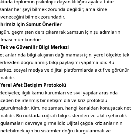
ktada toplumun psikolojik dayanıklılığını ayakta tutar.
sanlar her şeyi bilmek zorunda değildir; ama kime
veneceğini bilmek zorundadır.
hrimiz için Somut Öneriler
gün, geçmişten ders çıkararak Samsun için şu adımların
ılması mümkündür:
 Tek ve Güvenilir Bilgi Merkezi
et anlarında bilgi akışının dağılmaması için, yerel ölçekte tek
rkezden doğrulanmış bilgi paylaşımı yapılmalıdır. Bu
rkez, sosyal medya ve dijital platformlarda aktif ve görünür
malıdır.
 Yerel Afet İletişim Protokolü
lediyeler, ilgili kamu kurumları ve sivil yapılar arasında
ceden belirlenmiş bir iletişim dili ve kriz protokolü
uşturulmalıdır. Kim, ne zaman, hangi kanaldan konuşacak net
malıdır. Bu noktada coğrafi bilgi sistemleri ve akıllı şehircilik
gulamaları devreye girmelidir. Dijital çağda kriz anlarının
netebilmek için bu sistemler doğru kurgulanmalı ve