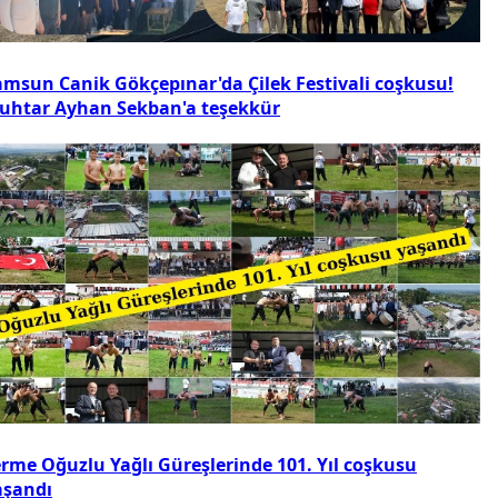
amsun Canik Gökçepınar'da Çilek Festivali coşkusu!
uhtar Ayhan Sekban'a teşekkür
erme Oğuzlu Yağlı Güreşlerinde 101. Yıl coşkusu
aşandı