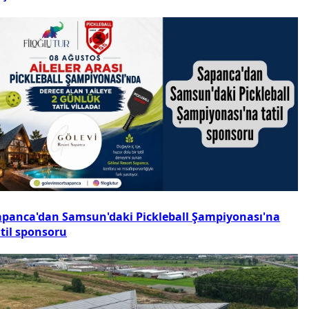
apanca'dan Samsun'daki Pickleball Şampiyonası'na
atil sponsoru