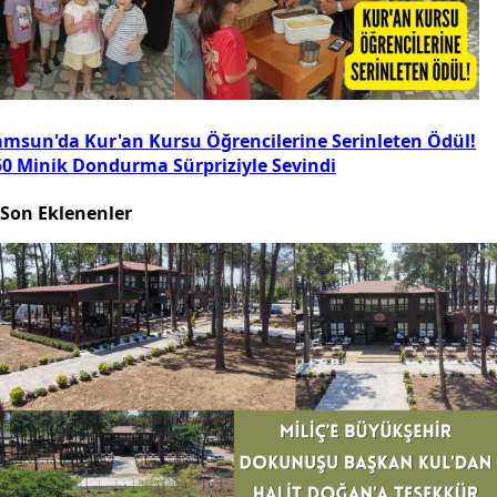
amsun'da Kur'an Kursu Öğrencilerine Serinleten Ödül!
50 Minik Dondurma Sürpriziyle Sevindi
Son Eklenenler