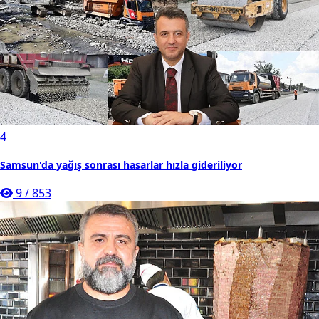
4
Samsun'da yağış sonrası hasarlar hızla gideriliyor
9
/
853