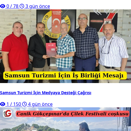
0
/
78
3 gün önce
Samsun Turizmi İçin Medyaya Desteği Çağrısı
1
/
150
4 gün önce