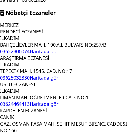
Nöbetçi Eczaneler
MERKEZ
RENDECİ ECZANESİ
İLKADIM
BAHÇELİEVLER MAH. 100.YIL BULVARI NO:257/B
03622306074
Haritada gör
ARAŞTIRMA ECZANESİ
İLKADIM
TEPECİK MAH. 1545. CAD. NO:17
03625032330
Haritada gör
USLU ECZANESİ
İLKADIM
LİMAN MAH. ÖĞRETMENLER CAD. NO:1
03624464413
Haritada gör
KARDELEN ECZANESİ
CANİK
GAZI OSMAN PASA MAH. SEHIT MESUT BIRINCI CADDESI
NO:166