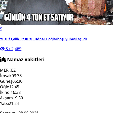
5
Yusuf Çelik Et Kuzu Döner Bağlarbaşı Şubesi açıldı
8
/
2,469
Namaz Vakitleri
MERKEZ
İmsak
03:38
Güneş
05:30
Öğle
12:45
İkindi
16:38
Akşam
19:50
Yatsı
21:24
Samsun · 08.08.2026