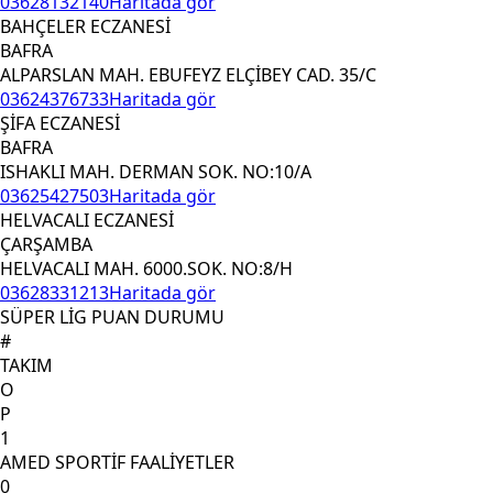
03628132140
Haritada gör
BAHÇELER ECZANESİ
BAFRA
ALPARSLAN MAH. EBUFEYZ ELÇİBEY CAD. 35/C
03624376733
Haritada gör
ŞİFA ECZANESİ
BAFRA
ISHAKLI MAH. DERMAN SOK. NO:10/A
03625427503
Haritada gör
HELVACALI ECZANESİ
ÇARŞAMBA
HELVACALI MAH. 6000.SOK. NO:8/H
03628331213
Haritada gör
SÜPER LİG PUAN DURUMU
#
TAKIM
O
P
1
AMED SPORTİF FAALİYETLER
0