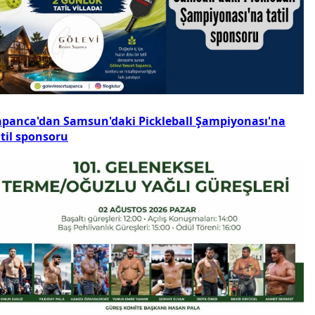
apanca'dan Samsun'daki Pickleball Şampiyonası'na
atil sponsoru