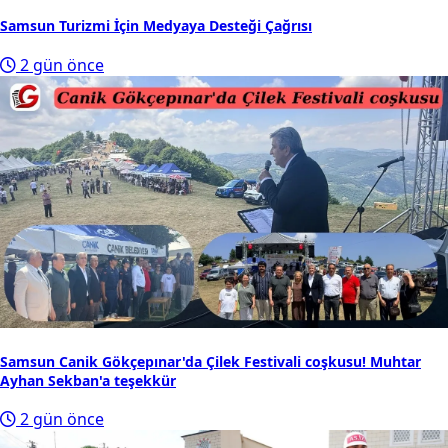
Samsun Turizmi İçin Medyaya Desteği Çağrısı
2 gün önce
Samsun Canik Gökçepınar'da Çilek Festivali coşkusu! Muhtar
Ayhan Sekban'a teşekkür
2 gün önce