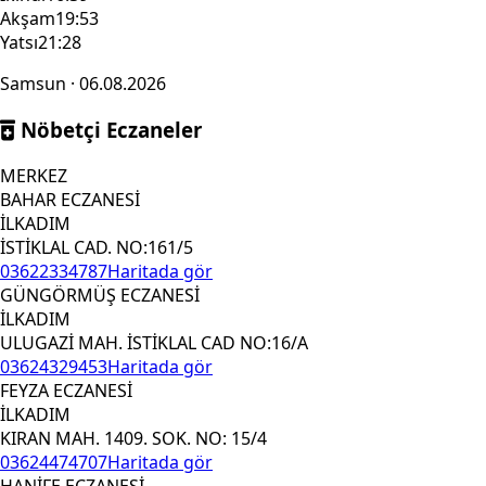
Akşam
19:53
Yatsı
21:28
Samsun · 06.08.2026
Nöbetçi Eczaneler
MERKEZ
BAHAR ECZANESİ
İLKADIM
İSTİKLAL CAD. NO:161/5
03622334787
Haritada gör
GÜNGÖRMÜŞ ECZANESİ
İLKADIM
ULUGAZİ MAH. İSTİKLAL CAD NO:16/A
03624329453
Haritada gör
FEYZA ECZANESİ
İLKADIM
KIRAN MAH. 1409. SOK. NO: 15/4
03624474707
Haritada gör
HANİFE ECZANESİ