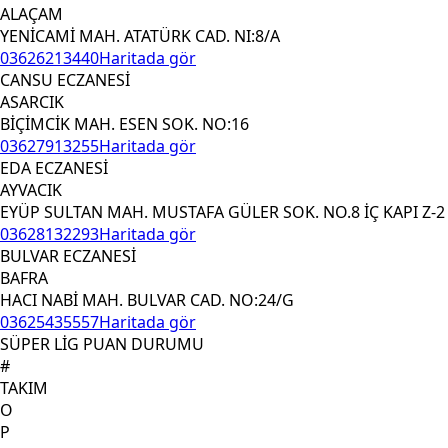
ALAÇAM
YENİCAMİ MAH. ATATÜRK CAD. NI:8/A
03626213440
Haritada gör
CANSU ECZANESİ
ASARCIK
BİÇİMCİK MAH. ESEN SOK. NO:16
03627913255
Haritada gör
EDA ECZANESİ
AYVACIK
EYÜP SULTAN MAH. MUSTAFA GÜLER SOK. NO.8 İÇ KAPI Z-2
03628132293
Haritada gör
BULVAR ECZANESİ
BAFRA
HACI NABİ MAH. BULVAR CAD. NO:24/G
03625435557
Haritada gör
SÜPER LİG PUAN DURUMU
#
TAKIM
O
P