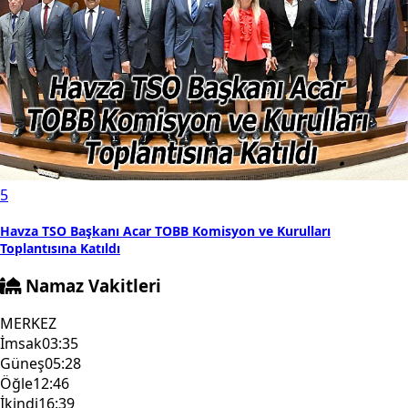
5
Havza TSO Başkanı Acar TOBB Komisyon ve Kurulları
Toplantısına Katıldı
Namaz Vakitleri
MERKEZ
İmsak
03:35
Güneş
05:28
Öğle
12:46
İkindi
16:39