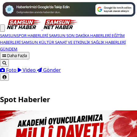
SAMSUNSPOR HABERLERI
SAMSUN SON DAKIKA HABERLERI
EĞITIM
HABERLERI
SAMSUN KÜLTÜR SANAT VE ETKINLIK
SAĞLIK HABERLERI
GÜNDEM
Daha Fazla
Foto
Video
Gönder
Spot Haberler