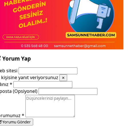
Yorum Yap
b sitesi
kişisine yanıt veriyorsunuz
✕
dınız
*
posta (Opsiyonel)
orumunuz
*
Yorumu Gönder