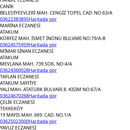
CANİK
BELEDİYEEVLERİ MAH. CENGİZ TOPEL CAD. NO:63/A
03622383895
Haritada gör
MARİNA ECZANESİ
ATAKUM
KÖRFEZ MAH. İSMET İNÖNÜ BULVARI NO:79/A-B
03624575959
Haritada gör
MİMAR SİNAN ECZANESİ
ATAKUM
MEVLANA MAH. 739.SOK. NO:4/A
03624360028
Haritada gör
TAFLAN ECZANESİ
ATAKUM SAYFİYE
YALI MAH. ATATÜRK BULVARI 8. KISIM NO:67/A
03624670268
Haritada gör
ÇELİK ECZANESİ
TEKKEKÖY
19 MAYIS MAH. 669. CAD. NO.1/A
03625023000
Haritada gör
YAVUZ ECZANESİ