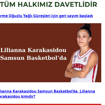
rme Oğuzlu Yağlı Güreşleri için geri sayım başladı
ilianna Karakasidou Samsun Basketbol’da, Lilianna
arakasidou kimdir?