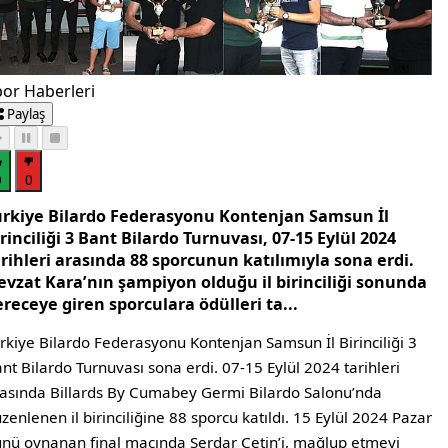
or Haberleri
Paylaş
0
0
ürkiye Bilardo Federasyonu Kontenjan Samsun İl
rinciliği 3 Bant Bilardo Turnuvası, 07-15 Eylül 2024
rihleri arasında 88 sporcunun katılımıyla sona erdi.
evzat Kara’nın şampiyon olduğu il birinciliği sonunda
receye giren sporculara ödülleri ta...
rkiye Bilardo Federasyonu Kontenjan Samsun İl Birinciliği 3
nt Bilardo Turnuvası sona erdi. 07-15 Eylül 2024 tarihleri
asında Billards By Cumabey Germi Bilardo Salonu’nda
zenlenen il birinciliğine 88 sporcu katıldı. 15 Eylül 2024 Pazar
nü oynanan final maçında Serdar Çetin’i, mağlup etmeyi