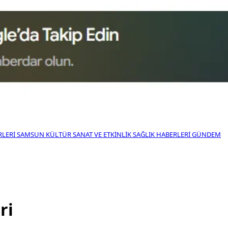
RLERI
SAMSUN KÜLTÜR SANAT VE ETKINLIK
SAĞLIK HABERLERI
GÜNDEM
ri