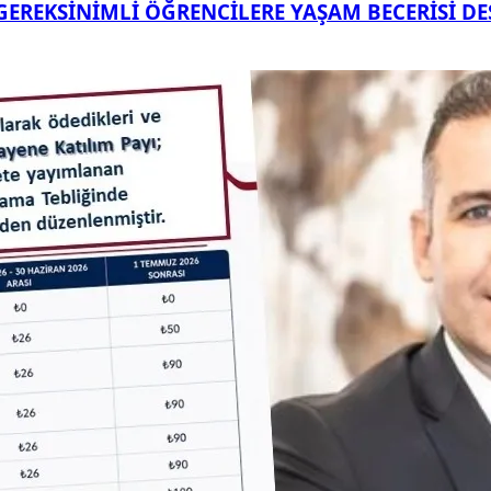
 GEREKSİNİMLİ ÖĞRENCİLERE YAŞAM BECERİSİ DE