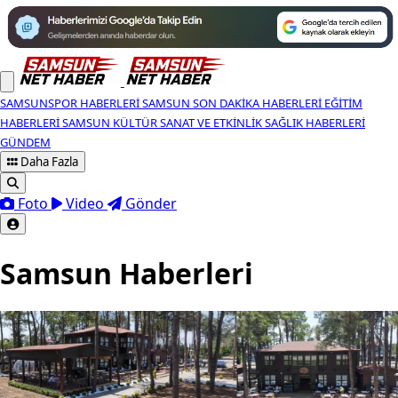
SAMSUNSPOR HABERLERI
SAMSUN SON DAKIKA HABERLERI
EĞITIM
HABERLERI
SAMSUN KÜLTÜR SANAT VE ETKINLIK
SAĞLIK HABERLERI
GÜNDEM
Daha Fazla
Foto
Video
Gönder
Samsun Haberleri