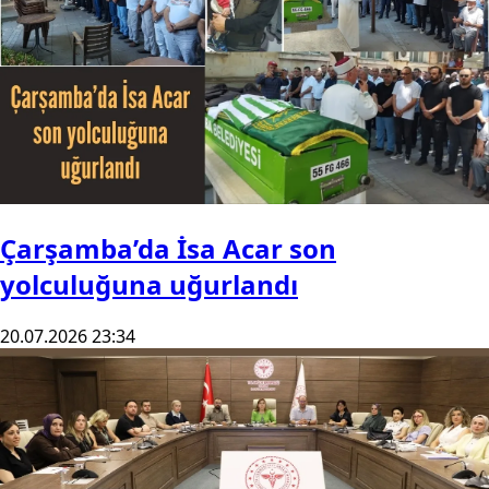
Çarşamba’da İsa Acar son
yolculuğuna uğurlandı
20.07.2026 23:34