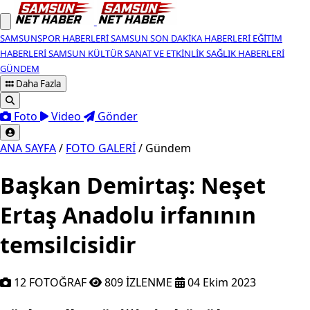
SAMSUNSPOR HABERLERI
SAMSUN SON DAKIKA HABERLERI
EĞITIM
HABERLERI
SAMSUN KÜLTÜR SANAT VE ETKINLIK
SAĞLIK HABERLERI
GÜNDEM
Daha Fazla
Foto
Video
Gönder
ANA SAYFA
/
FOTO GALERİ
/
Gündem
Başkan Demirtaş: Neşet
Ertaş Anadolu irfanının
temsilcisidir
12 FOTOĞRAF
809 İZLENME
04 Ekim 2023
Türk Halk Müziği’nin büyük ustası, es